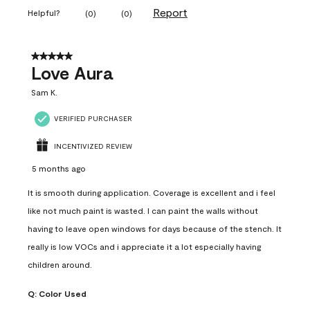
Report
Helpful?
(
0
)
(
0
)
5 out of 5 stars.
Love Aura
Sam K.
VERIFIED PURCHASER
INCENTIVIZED REVIEW
5 months ago
It is smooth during application. Coverage is excellent and i feel
like not much paint is wasted. I can paint the walls without
having to leave open windows for days because of the stench. It
really is low VOCs and i appreciate it a lot especially having
children around.
Q:
Color Used