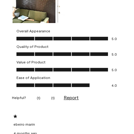
Overall Appearance
Overall Appearance, 5.0 out of 5
5.0
Quality of Product
Quality of Product, 5.0 out of 5
5.0
Value of Product
Value of Product, 5.0 out of 5
5.0
Ease of Application
Ease of Application, 4.0 out of 5
4.0
Report
Helpful?
(
1
)
(
1
)
1 out of 5 stars.
ebeiro marin
4 months ago