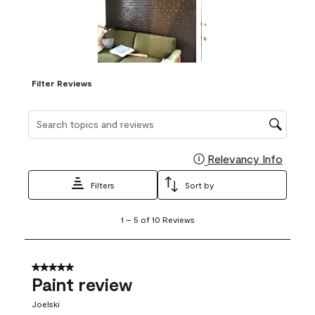
Filter Reviews
Search topics and reviews search region
Relevancy Info
Display
Filters
Sort by
1
1
–
5 of 10
Reviews
to
5
of
10
5 out of 5 stars.
Reviews
Paint review
.
Joelski