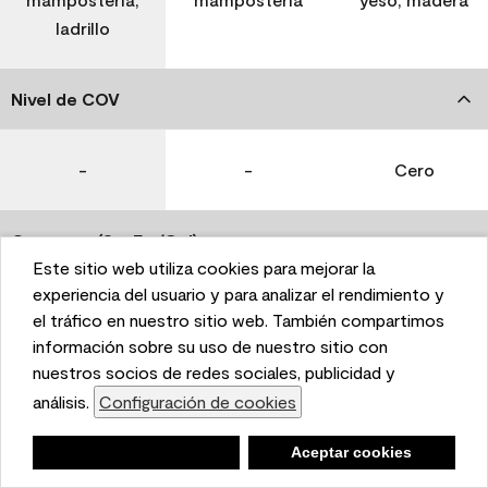
ladrillo
Nivel de COV
-
-
Cero
Coverage (Sq. Ft./Gal)
Este sitio web utiliza cookies para mejorar la
This website uses cookies to enhance user experience
experiencia del usuario y para analizar el rendimiento y
350-400
400-450
400-450
and to analyze performance and traffic on our website.
el tráfico en nuestro sitio web. También compartimos
We also share information about your use of our site
información sobre su uso de nuestro sitio con
with our social media, advertising, and analytics
nuestros socios de redes sociales, publicidad y
Tiempo de secado
partners.
análisis.
Configuración de cookies
Cookie Settings
1 hora
1 hora
1 hora
Negar
Deny
Aceptar cookies
Accept Cookies