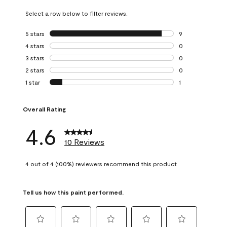
Select a row below to filter reviews.
5 stars
stars
9
9 reviews with 5 
4 stars
stars
0
0 reviews with 4 
3 stars
stars
0
0 reviews with 3 
2 stars
stars
0
0 reviews with 2 
1 star
stars
1
1 review with 1 sta
Overall Rating
4.6
10 Reviews
4 out of 4 (100%) reviewers recommend this product
Tell us how this paint performed.