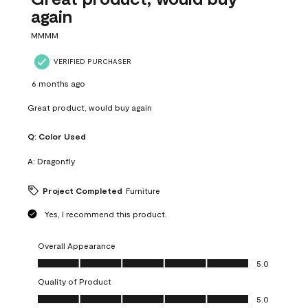
again
MMMM
VERIFIED PURCHASER
6 months ago
Great product, would buy again
Q:
Color Used
A:
Dragonfly
Project Completed
Furniture
Yes, I recommend this product.
Overall Appearance
Overall Appearance, 5.0 out of 5
5.0
Quality of Product
Quality of Product, 5.0 out of 5
5.0