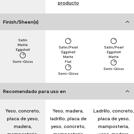
producto
Finish/Sheen(s)
Satin
Matte
Satin/Pearl
Satin/Pearl
Eggshell
Eggshell
Eggshell
Matte
Matte
Semi-Gloss
Flat
Semi-Gloss
Semi-Gloss
Recomendado para uso en
Yeso, concreto,
Yeso, madera,
Ladrillo, concreto,
placa de yeso,
ladrillo, placa de
placa de yeso,
madera,
yeso, concreto,
mampostería,
mampostería,
mampostería
yeso, madera