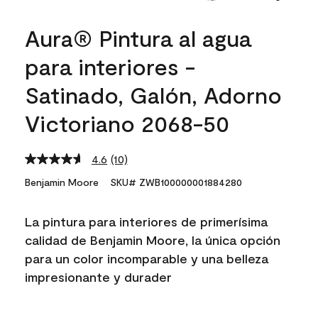
Aura® Pintura al agua
para interiores -
Satinado, Galón, Adorno
Victoriano 2068-50
4.6
(10)
Read
10
Benjamin Moore
SKU# ZWB100000001884280
Reviews.
Same
page
La pintura para interiores de primerísima
link.
calidad de Benjamin Moore, la única opción
para un color incomparable y una belleza
impresionante y durader