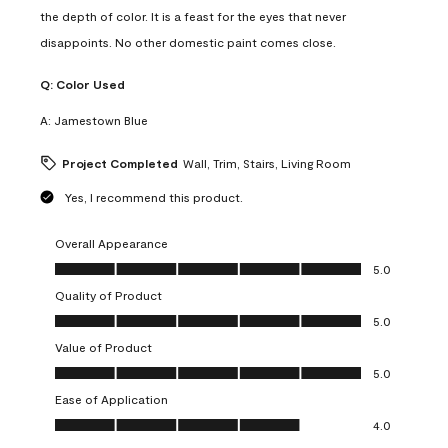
the depth of color. It is a feast for the eyes that never
disappoints. No other domestic paint comes close.
Q:
Color Used
A:
Jamestown Blue
Project Completed
Wall, Trim, Stairs, Living Room
Yes, I recommend this product.
Overall Appearance
Overall Appearance, 5.0 out of 5
5.0
Quality of Product
Quality of Product, 5.0 out of 5
5.0
Value of Product
Value of Product, 5.0 out of 5
5.0
Ease of Application
Ease of Application, 4.0 out of 5
4.0