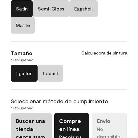
Satin
Semi-Gloss
Eggshell
Matte
Tamaño
Calculadora de pintura
* Obligatorio
1 gallon
1 quart
Seleccionar método de cumplimiento
* Obligatorio
Buscar una
Compre
Envío
tienda
en línea
No
cerca suyo
disponible
Recoja su