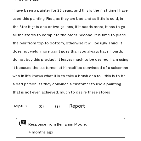
I have been a painter for 25 years, and this is the first time I have
used this painting. First, as they are bad and as little is sold, in
the Stor it gets one or two gallons, if it needs more, it has to go
all the stores to complete the order. Second, it is time to place
the pair from top to bottom, otherwise it will be ugly. Third, it
does not yield, more paint goes than you always have. Fourth,
do not buy this product, it leaves much to be desired. I am using
it because the customer let himself be convinced of a salesman
who in life knows what it is to take a brush or a roll, this is to be
a bad person, as they convince a customer to use a painting
that is not even achieved. much to desire these stores
Report
Helpful?
(
0
)
(
3
)
Response from Benjamin Moore:
4 months ago