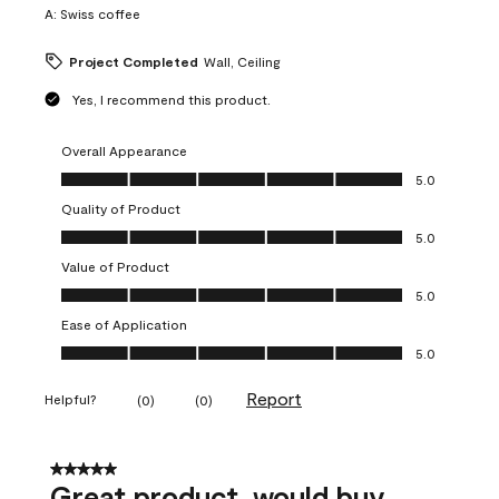
A:
Swiss coffee
Project Completed
Wall, Ceiling
Yes, I recommend this product.
Overall Appearance
Overall Appearance, 5.0 out of 5
5.0
Quality of Product
Quality of Product, 5.0 out of 5
5.0
Value of Product
Value of Product, 5.0 out of 5
5.0
Ease of Application
Ease of Application, 5.0 out of 5
5.0
Report
Helpful?
(
0
)
(
0
)
5 out of 5 stars.
Great product, would buy