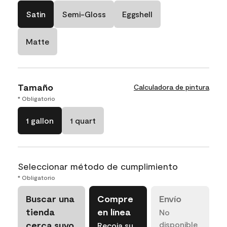
Satin
Semi-Gloss
Eggshell
Matte
Tamaño
Calculadora de pintura
* Obligatorio
1 gallon
1 quart
Seleccionar método de cumplimiento
* Obligatorio
Buscar una
Compre
Envío
tienda
en línea
No
cerca suyo
disponible
Recoja su