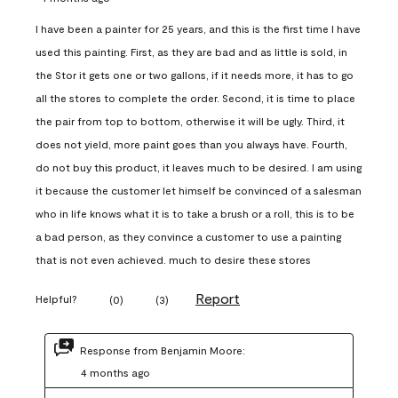
I have been a painter for 25 years, and this is the first time I have
used this painting. First, as they are bad and as little is sold, in
the Stor it gets one or two gallons, if it needs more, it has to go
all the stores to complete the order. Second, it is time to place
the pair from top to bottom, otherwise it will be ugly. Third, it
does not yield, more paint goes than you always have. Fourth,
do not buy this product, it leaves much to be desired. I am using
it because the customer let himself be convinced of a salesman
who in life knows what it is to take a brush or a roll, this is to be
a bad person, as they convince a customer to use a painting
that is not even achieved. much to desire these stores
Report
Helpful?
(
0
)
(
3
)
Response from Benjamin Moore:
4 months ago