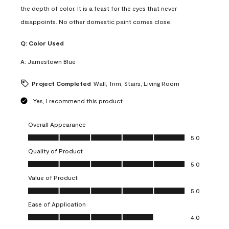
the depth of color. It is a feast for the eyes that never
disappoints. No other domestic paint comes close.
Q:
Color Used
A:
Jamestown Blue
Project Completed
Wall, Trim, Stairs, Living Room
Yes, I recommend this product.
Overall Appearance
Overall Appearance, 5.0 out of 5
5.0
Quality of Product
Quality of Product, 5.0 out of 5
5.0
Value of Product
Value of Product, 5.0 out of 5
5.0
Ease of Application
Ease of Application, 4.0 out of 5
4.0