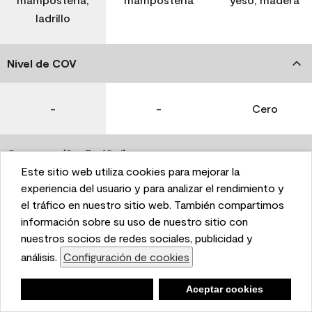
ladrillo
Nivel de COV
-
-
Cero
Coverage (Sq. Ft./Gal)
Este sitio web utiliza cookies para mejorar la
This website uses cookies to enhance user experience
experiencia del usuario y para analizar el rendimiento y
350-400
400-450
400-450
and to analyze performance and traffic on our website.
el tráfico en nuestro sitio web. También compartimos
We also share information about your use of our site
información sobre su uso de nuestro sitio con
with our social media, advertising, and analytics
nuestros socios de redes sociales, publicidad y
Tiempo de secado
partners.
análisis.
Configuración de cookies
Cookie Settings
1 hora
1 hora
1 hora
Negar
Deny
Aceptar cookies
Accept Cookies