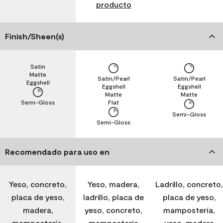
producto
Finish/Sheen(s)
Satin
Matte
Satin/Pearl
Satin/Pearl
Eggshell
Eggshell
Eggshell
Matte
Matte
Semi-Gloss
Flat
Semi-Gloss
Semi-Gloss
Recomendado para uso en
Yeso, concreto,
Yeso, madera,
Ladrillo, concreto,
placa de yeso,
ladrillo, placa de
placa de yeso,
madera,
yeso, concreto,
mampostería,
mampostería,
mampostería
yeso, madera