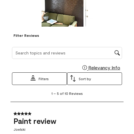
Filter Reviews
Search topics and reviews search region
Relevancy Info
Display
Filters
Sort by
1
1
–
5 of 10
Reviews
to
5
of
10
5 out of 5 stars.
Reviews
Paint review
.
Joelski