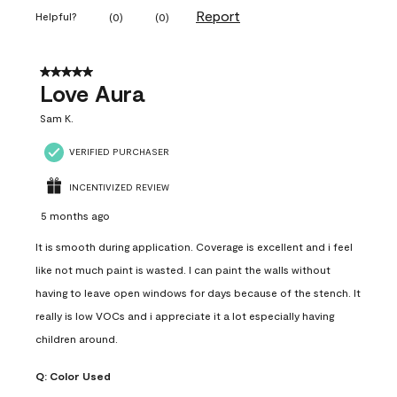
Report
Helpful?
(
0
)
(
0
)
5 out of 5 stars.
Love Aura
Sam K.
VERIFIED PURCHASER
INCENTIVIZED REVIEW
5 months ago
It is smooth during application. Coverage is excellent and i feel
like not much paint is wasted. I can paint the walls without
having to leave open windows for days because of the stench. It
really is low VOCs and i appreciate it a lot especially having
children around.
Q:
Color Used