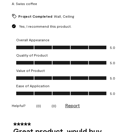
A:
Swiss coffee
Project Completed
Wall, Ceiling
Yes, I recommend this product.
Overall Appearance
Overall Appearance, 5.0 out of 5
5.0
Quality of Product
Quality of Product, 5.0 out of 5
5.0
Value of Product
Value of Product, 5.0 out of 5
5.0
Ease of Application
Ease of Application, 5.0 out of 5
5.0
Report
Helpful?
(
0
)
(
0
)
5 out of 5 stars.
Great product, would buy