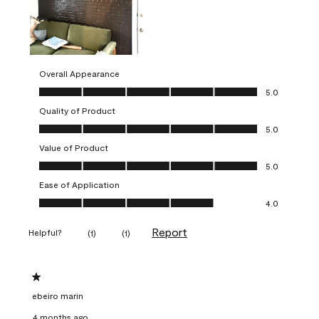
Overall Appearance
Overall Appearance, 5.0 out of 5
5.0
Quality of Product
Quality of Product, 5.0 out of 5
5.0
Value of Product
Value of Product, 5.0 out of 5
5.0
Ease of Application
Ease of Application, 4.0 out of 5
4.0
Report
Helpful?
(
1
)
(
1
)
1 out of 5 stars.
ebeiro marin
4 months ago