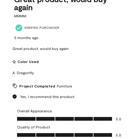
again
MMMM
VERIFIED PURCHASER
5 months ago
Great product, would buy again
Q:
Color Used
A:
Dragonfly
Project Completed
Furniture
Yes, I recommend this product.
Overall Appearance
Overall Appearance, 5.0 out of 5
5.0
Quality of Product
Quality of Product, 5.0 out of 5
5.0