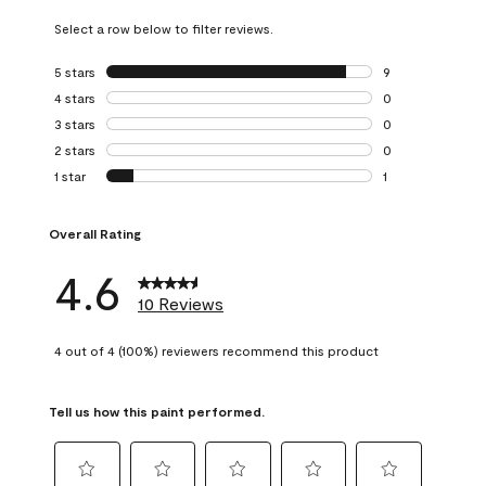
Select a row below to filter reviews.
5 stars
stars
9
9 reviews with 5 
4 stars
stars
0
0 reviews with 4 
3 stars
stars
0
0 reviews with 3 
2 stars
stars
0
0 reviews with 2 
1 star
stars
1
1 review with 1 sta
Overall Rating
4.6
10 Reviews
4 out of 4 (100%) reviewers recommend this product
Tell us how this paint performed.