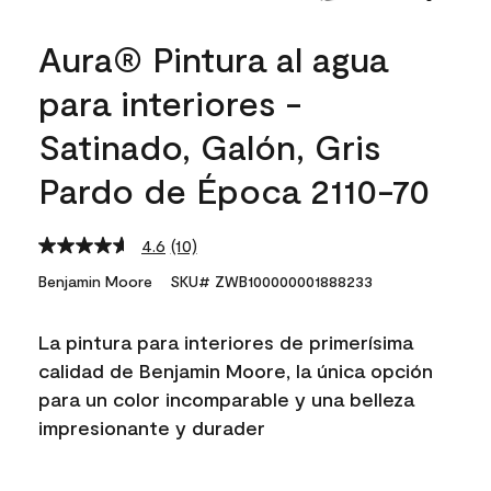
Aura® Pintura al agua
para interiores -
Satinado, Galón, Gris
Pardo de Época 2110-70
4.6
(10)
Read
10
Benjamin Moore
SKU# ZWB100000001888233
Reviews.
Same
page
La pintura para interiores de primerísima
link.
calidad de Benjamin Moore, la única opción
para un color incomparable y una belleza
impresionante y durader