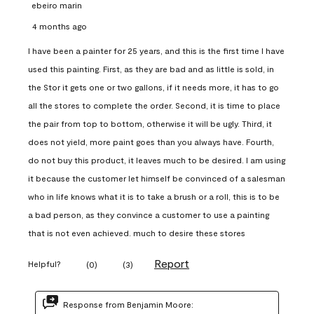
ebeiro marin
4 months ago
I have been a painter for 25 years, and this is the first time I have
used this painting. First, as they are bad and as little is sold, in
the Stor it gets one or two gallons, if it needs more, it has to go
all the stores to complete the order. Second, it is time to place
the pair from top to bottom, otherwise it will be ugly. Third, it
does not yield, more paint goes than you always have. Fourth,
do not buy this product, it leaves much to be desired. I am using
it because the customer let himself be convinced of a salesman
who in life knows what it is to take a brush or a roll, this is to be
a bad person, as they convince a customer to use a painting
that is not even achieved. much to desire these stores
Report
Helpful?
(
0
)
(
3
)
Response from Benjamin Moore: