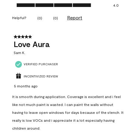
Ease of Application, 4.0 out of 5
4.0
Report
Helpful?
(
0
)
(
0
)
5 out of 5 stars.
Love Aura
Sam K.
VERIFIED PURCHASER
INCENTIVIZED REVIEW
5 months ago
It is smooth during application. Coverage is excellent and i feel
like not much paint is wasted. I can paint the walls without
having to leave open windows for days because of the stench. It
really is low VOCs and i appreciate it a lot especially having
children around.