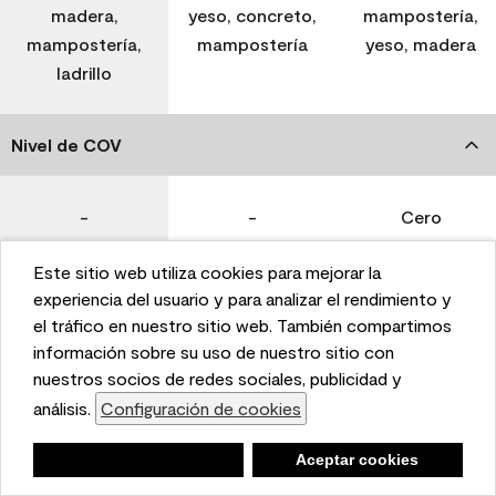
madera,
yeso, concreto,
mampostería,
mampostería,
mampostería
yeso, madera
ladrillo
Nivel de COV
-
-
Cero
Este sitio web utiliza cookies para mejorar la
Coverage (Sq. Ft./Gal)
This website uses cookies to enhance user experience
experiencia del usuario y para analizar el rendimiento y
and to analyze performance and traffic on our website.
el tráfico en nuestro sitio web. También compartimos
We also share information about your use of our site
información sobre su uso de nuestro sitio con
350-400
400-450
400-450
with our social media, advertising, and analytics
nuestros socios de redes sociales, publicidad y
partners.
análisis.
Configuración de cookies
Cookie Settings
Tiempo de secado
Negar
Deny
Aceptar cookies
Accept Cookies