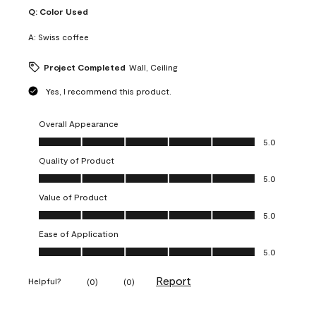
Q:
Color Used
A:
Swiss coffee
Project Completed
Wall, Ceiling
Yes, I recommend this product.
Overall Appearance
Overall Appearance, 5.0 out of 5
5.0
Quality of Product
Quality of Product, 5.0 out of 5
5.0
Value of Product
Value of Product, 5.0 out of 5
5.0
Ease of Application
Ease of Application, 5.0 out of 5
5.0
Report
Helpful?
(
0
)
(
0
)