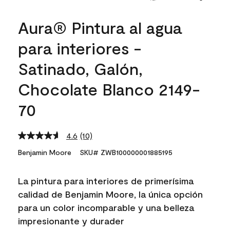
Aura® Pintura al agua
para interiores -
Satinado, Galón,
Chocolate Blanco 2149-
70
4.6
(10)
Read
10
Benjamin Moore
SKU# ZWB100000001885195
Reviews.
Same
page
La pintura para interiores de primerísima
link.
calidad de Benjamin Moore, la única opción
para un color incomparable y una belleza
impresionante y durader