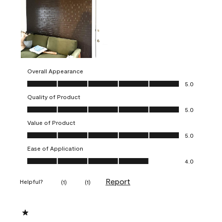
Overall Appearance
Overall Appearance, 5.0 out of 5
5.0
Quality of Product
Quality of Product, 5.0 out of 5
5.0
Value of Product
Value of Product, 5.0 out of 5
5.0
Ease of Application
Ease of Application, 4.0 out of 5
4.0
Report
Helpful?
(
1
)
(
1
)
1 out of 5 stars.