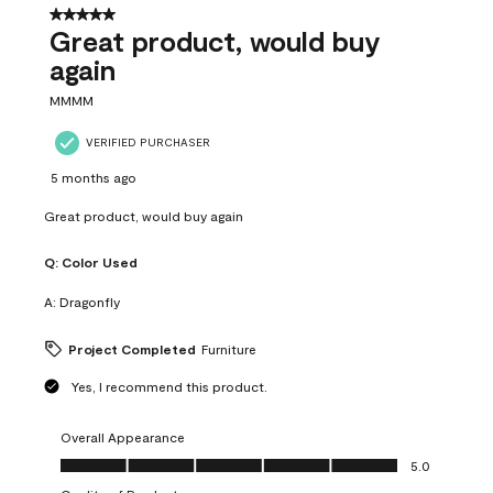
5 out of 5 stars.
Great product, would buy
again
MMMM
VERIFIED PURCHASER
5 months ago
Great product, would buy again
Q:
Color Used
A:
Dragonfly
Project Completed
Furniture
Yes, I recommend this product.
Overall Appearance
Overall Appearance, 5.0 out of 5
5.0