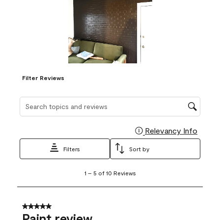
Filter Reviews
Search topics and reviews search region
Relevancy Info
Display
Filters
Sort by
1
1
–
5 of 10
Reviews
to
5
of
10
5 out of 5 stars.
Reviews
Paint review