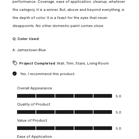
performance. Coverage, ease of application, cleanup, whatever
the category, it is a winner. But, above and beyond everything, is
the depth of color. It is a feast for the eyes that never
disappoints. No other domestic paint comes close.
Q:
Color Used
A:
Jamestown Blue
Project Completed
Wall, Trim, Stairs, Living Room
Yes, I recommend this product.
Overall Appearance
Overall Appearance, 5.0 out of 5
5.0
Quality of Product
Quality of Product, 5.0 out of 5
5.0
Value of Product
Value of Product, 5.0 out of 5
5.0
Ease of Application