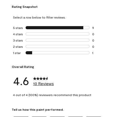
Rating Snapshot
Select a row below to filter reviews.
5 stars
stars
9
9 reviews with 5 
4 stars
stars
0
0 reviews with 4 
3 stars
stars
0
0 reviews with 3 
2 stars
stars
0
0 reviews with 2 
1 star
stars
1
1 review with 1 sta
Overall Rating
4.6
10 Reviews
4 out of 4 (100%) reviewers recommend this product
Tell us how this paint performed.