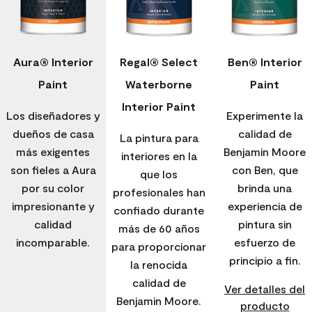
Aura® Interior
Regal® Select
Ben® Interior
Paint
Waterborne
Paint
Interior Paint
Los diseñadores y
Experimente la
dueños de casa
calidad de
La pintura para
más exigentes
Benjamin Moore
interiores en la
son fieles a Aura
con Ben, que
que los
por su color
brinda una
profesionales han
impresionante y
experiencia de
confiado durante
calidad
pintura sin
más de 60 años
incomparable.
esfuerzo de
para proporcionar
principio a fin.
la renocida
calidad de
Ver detalles del
Benjamin Moore.
producto