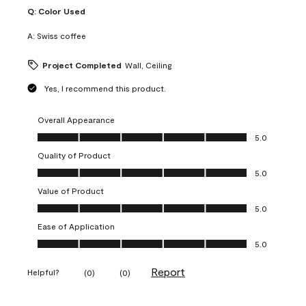
Q:
Color Used
A:
Swiss coffee
Project Completed
Wall, Ceiling
Yes, I recommend this product.
Overall Appearance
Overall Appearance, 5.0 out of 5
5.0
Quality of Product
Quality of Product, 5.0 out of 5
5.0
Value of Product
Value of Product, 5.0 out of 5
5.0
Ease of Application
Ease of Application, 5.0 out of 5
5.0
Report
Helpful?
(
0
)
(
0
)