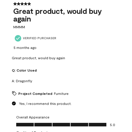
5 out of 5 stars.
Great product, would buy
again
MMMM
VERIFIED PURCHASER
5 months ago
Great product, would buy again
Q:
Color Used
A:
Dragonfly
Project Completed
Furniture
Yes, I recommend this product.
Overall Appearance
Overall Appearance, 5.0 out of 5
5.0