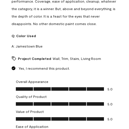
performance. Coverage, ease of application, cleanup, whatever
the category, it is a winner. But, above and beyond everything, is
the depth of color. It is a feast for the eyes that never
disappoints. No other domestic paint comes close.
Q:
Color Used
A:
Jamestown Blue
Project Completed
Wall, Trim, Stairs, Living Room
Yes, I recommend this product.
Overall Appearance
Overall Appearance, 5.0 out of 5
5.0
Quality of Product
Quality of Product, 5.0 out of 5
5.0
Value of Product
Value of Product, 5.0 out of 5
5.0
Ease of Application