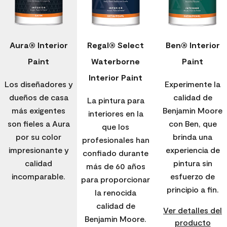
Aura® Interior
Regal® Select
Ben® Interior
Paint
Waterborne
Paint
Interior Paint
Los diseñadores y
Experimente la
dueños de casa
calidad de
La pintura para
más exigentes
Benjamin Moore
interiores en la
son fieles a Aura
con Ben, que
que los
por su color
brinda una
profesionales han
impresionante y
experiencia de
confiado durante
calidad
pintura sin
más de 60 años
incomparable.
esfuerzo de
para proporcionar
principio a fin.
la renocida
calidad de
Ver detalles del
Benjamin Moore.
producto