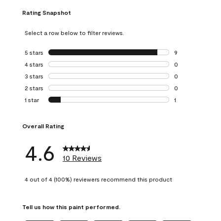
Rating Snapshot
Select a row below to filter reviews.
5 stars
stars
9
9 reviews with 5 
4 stars
stars
0
0 reviews with 4 
3 stars
stars
0
0 reviews with 3 
2 stars
stars
0
0 reviews with 2 
1 star
stars
1
1 review with 1 sta
Overall Rating
4.6
10 Reviews
4 out of 4 (100%) reviewers recommend this product
Tell us how this paint performed.