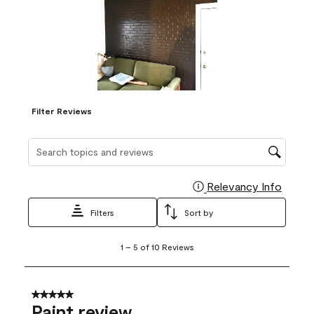
Filter Reviews
Search topics and reviews search region
Relevancy Info
Display
Filters
Sort by
1
1
–
5 of 10
Reviews
to
5
of
10
5 out of 5 stars.
Reviews
Paint review