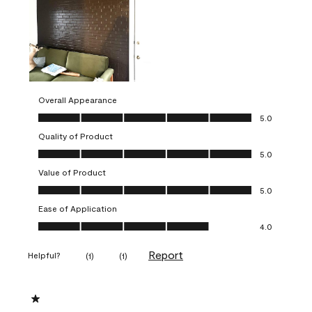
Overall Appearance
Overall Appearance, 5.0 out of 5
5.0
Quality of Product
Quality of Product, 5.0 out of 5
5.0
Value of Product
Value of Product, 5.0 out of 5
5.0
Ease of Application
Ease of Application, 4.0 out of 5
4.0
Report
Helpful?
(
1
)
(
1
)
1 out of 5 stars.