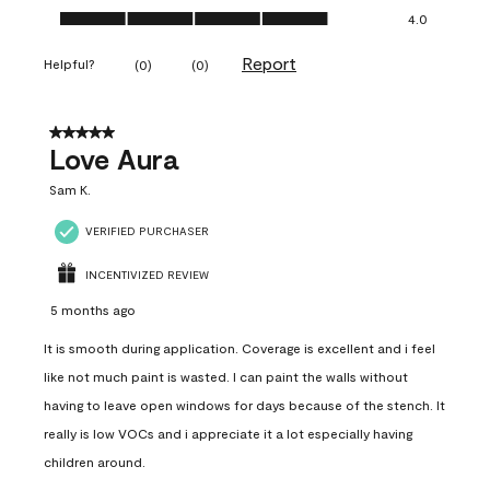
Ease of Application, 4.0 out of 5
4.0
Report
Helpful?
(
0
)
(
0
)
5 out of 5 stars.
Love Aura
Sam K.
VERIFIED PURCHASER
INCENTIVIZED REVIEW
5 months ago
It is smooth during application. Coverage is excellent and i feel
like not much paint is wasted. I can paint the walls without
having to leave open windows for days because of the stench. It
really is low VOCs and i appreciate it a lot especially having
children around.