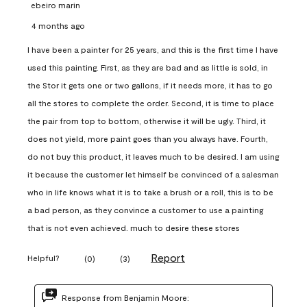
ebeiro marin
4 months ago
I have been a painter for 25 years, and this is the first time I have
used this painting. First, as they are bad and as little is sold, in
the Stor it gets one or two gallons, if it needs more, it has to go
all the stores to complete the order. Second, it is time to place
the pair from top to bottom, otherwise it will be ugly. Third, it
does not yield, more paint goes than you always have. Fourth,
do not buy this product, it leaves much to be desired. I am using
it because the customer let himself be convinced of a salesman
who in life knows what it is to take a brush or a roll, this is to be
a bad person, as they convince a customer to use a painting
that is not even achieved. much to desire these stores
Report
Helpful?
(
0
)
(
3
)
Response from Benjamin Moore: