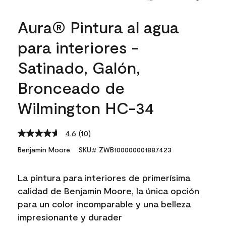
Aura® Pintura al agua
para interiores -
Satinado, Galón,
Bronceado de
Wilmington HC-34
4.6
(10)
Read
10
Benjamin Moore
SKU# ZWB100000001887423
Reviews.
Same
page
La pintura para interiores de primerísima
link.
calidad de Benjamin Moore, la única opción
para un color incomparable y una belleza
impresionante y durader