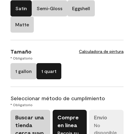
Satin
Semi-Gloss
Eggshell
Matte
Tamaño
Calculadora de pintura
* Obligatorio
1 gallon
1 quart
Seleccionar método de cumplimiento
* Obligatorio
Buscar una
Compre
Envío
tienda
en línea
No
cerca suyo
disponible
Recoja su