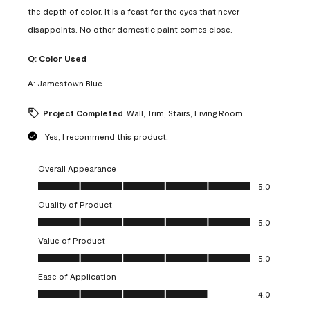
the depth of color. It is a feast for the eyes that never
disappoints. No other domestic paint comes close.
Q:
Color Used
A:
Jamestown Blue
Project Completed
Wall, Trim, Stairs, Living Room
Yes, I recommend this product.
Overall Appearance
Overall Appearance, 5.0 out of 5
5.0
Quality of Product
Quality of Product, 5.0 out of 5
5.0
Value of Product
Value of Product, 5.0 out of 5
5.0
Ease of Application
Ease of Application, 4.0 out of 5
4.0