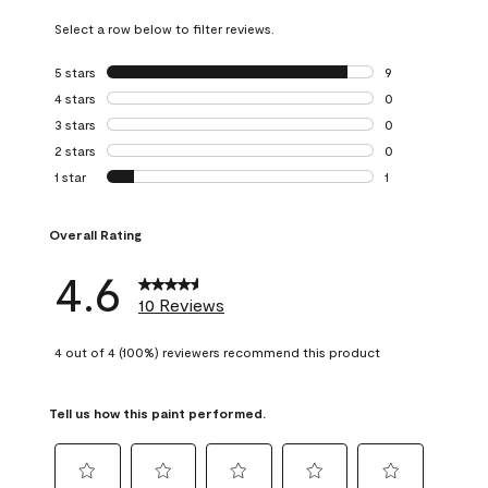
Select a row below to filter reviews.
5 stars
stars
9
9 reviews with 5 
4 stars
stars
0
0 reviews with 4 
3 stars
stars
0
0 reviews with 3 
2 stars
stars
0
0 reviews with 2 
1 star
stars
1
1 review with 1 sta
Overall Rating
4.6
10 Reviews
4 out of 4 (100%) reviewers recommend this product
Tell us how this paint performed.