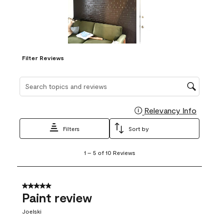
Filter Reviews
Search topics and reviews search region
Relevancy Info
Display
Filters
Sort by
1
1
–
5 of 10
Reviews
to
5
of
10
5 out of 5 stars.
Reviews
Paint review
.
Joelski