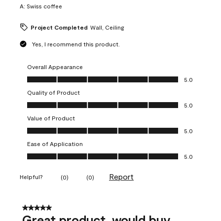
A:
Swiss coffee
Project Completed
Wall, Ceiling
Yes, I recommend this product.
Overall Appearance
Overall Appearance, 5.0 out of 5
5.0
Quality of Product
Quality of Product, 5.0 out of 5
5.0
Value of Product
Value of Product, 5.0 out of 5
5.0
Ease of Application
Ease of Application, 5.0 out of 5
5.0
Report
Helpful?
(
0
)
(
0
)
5 out of 5 stars.
Great product, would buy