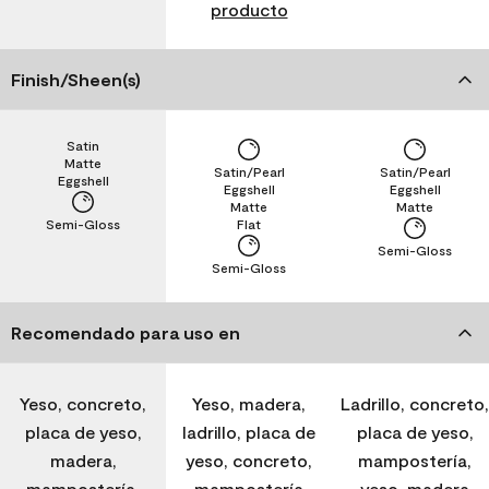
producto
Finish/Sheen(s)
Satin
Matte
Satin/Pearl
Satin/Pearl
Eggshell
Eggshell
Eggshell
Matte
Matte
Semi-Gloss
Flat
Semi-Gloss
Semi-Gloss
Recomendado para uso en
Yeso, concreto,
Yeso, madera,
Ladrillo, concreto,
placa de yeso,
ladrillo, placa de
placa de yeso,
madera,
yeso, concreto,
mampostería,
mampostería,
mampostería
yeso, madera