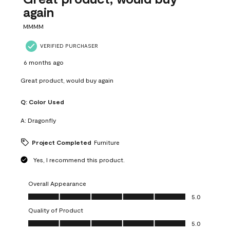
again
MMMM
VERIFIED PURCHASER
6 months ago
Great product, would buy again
Q:
Color Used
A:
Dragonfly
Project Completed
Furniture
Yes, I recommend this product.
Overall Appearance
Overall Appearance, 5.0 out of 5
5.0
Quality of Product
Quality of Product, 5.0 out of 5
5.0