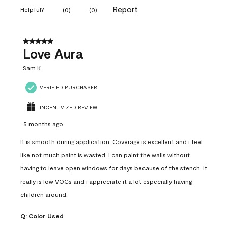
Report
Helpful?
(
0
)
(
0
)
5 out of 5 stars.
Love Aura
Sam K.
VERIFIED PURCHASER
INCENTIVIZED REVIEW
5 months ago
It is smooth during application. Coverage is excellent and i feel
like not much paint is wasted. I can paint the walls without
having to leave open windows for days because of the stench. It
really is low VOCs and i appreciate it a lot especially having
children around.
Q:
Color Used