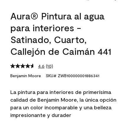
Aura® Pintura al agua
para interiores -
Satinado, Cuarto,
Callejón de Caimán 441
4.6
(10)
Read
10
Benjamin Moore
SKU# ZWB100000001886341
Reviews.
Same
page
La pintura para interiores de primerísima
link.
calidad de Benjamin Moore, la única opción
para un color incomparable y una belleza
impresionante y durader