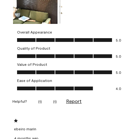
Overall Appearance
Overall Appearance, 5.0 out of 5
5.0
Quality of Product
Quality of Product, 5.0 out of 5
5.0
Value of Product
Value of Product, 5.0 out of 5
5.0
Ease of Application
Ease of Application, 4.0 out of 5
4.0
Report
Helpful?
(
1
)
(
1
)
1 out of 5 stars.
ebeiro marin
4 months ago