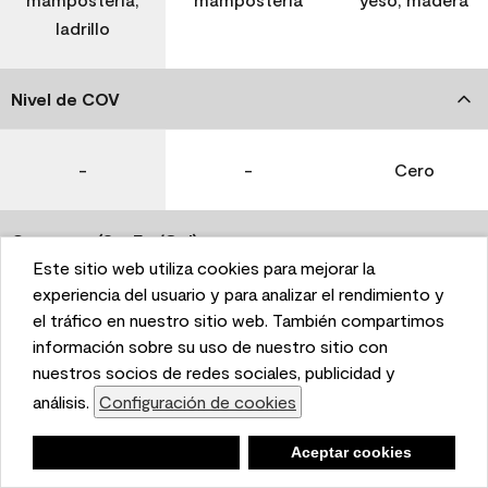
ladrillo
Nivel de COV
-
-
Cero
Coverage (Sq. Ft./Gal)
Este sitio web utiliza cookies para mejorar la
This website uses cookies to enhance user experience
experiencia del usuario y para analizar el rendimiento y
350-400
400-450
400-450
and to analyze performance and traffic on our website.
el tráfico en nuestro sitio web. También compartimos
We also share information about your use of our site
información sobre su uso de nuestro sitio con
with our social media, advertising, and analytics
nuestros socios de redes sociales, publicidad y
Tiempo de secado
partners.
análisis.
Configuración de cookies
Cookie Settings
1 hora
1 hora
1 hora
Negar
Deny
Aceptar cookies
Accept Cookies