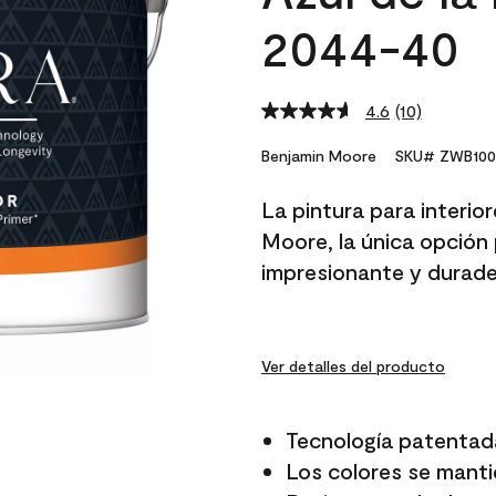
2044-40
4.6
(10)
Read
10
Reviews.
Benjamin Moore
SKU# ZWB100
Same
page
La pintura para interio
link.
Moore, la única opción 
impresionante y durade
Ver detalles del producto
Tecnología patentad
Los colores se manti