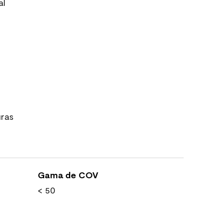
al
uras
Gama de COV
< 50