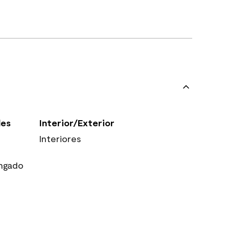
les
Interior/Exterior
Interiores
ngado