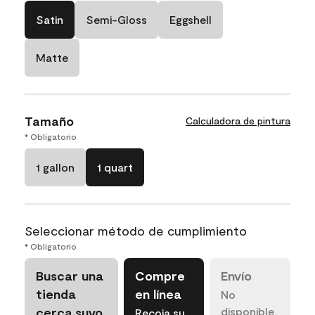
Satin
Semi-Gloss
Eggshell
Matte
Tamaño
Calculadora de pintura
* Obligatorio
1 gallon
1 quart
Seleccionar método de cumplimiento
* Obligatorio
Buscar una
Compre
Envío
tienda
en línea
No
cerca suyo
disponible
Recoja su