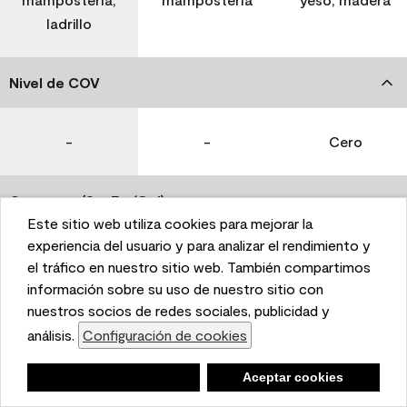
ladrillo
Nivel de COV
-
-
Cero
Coverage (Sq. Ft./Gal)
Este sitio web utiliza cookies para mejorar la
This website uses cookies to enhance user experience
experiencia del usuario y para analizar el rendimiento y
350-400
400-450
400-450
and to analyze performance and traffic on our website.
el tráfico en nuestro sitio web. También compartimos
We also share information about your use of our site
información sobre su uso de nuestro sitio con
with our social media, advertising, and analytics
nuestros socios de redes sociales, publicidad y
Tiempo de secado
partners.
análisis.
Configuración de cookies
Cookie Settings
1 hora
1 hora
1 hora
Negar
Deny
Aceptar cookies
Accept Cookies