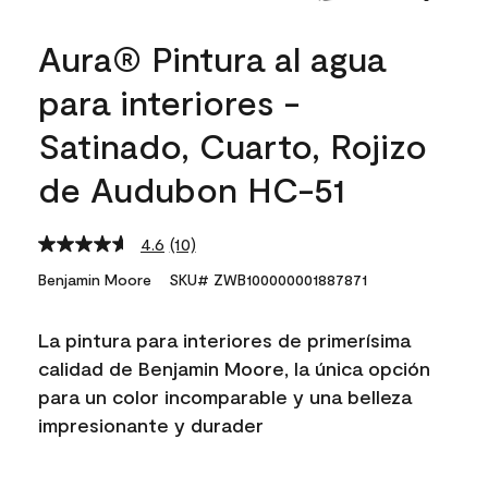
Aura® Pintura al agua
para interiores -
Satinado, Cuarto, Rojizo
de Audubon HC-51
4.6
(10)
Read
10
Benjamin Moore
SKU# ZWB100000001887871
Reviews.
Same
page
La pintura para interiores de primerísima
link.
calidad de Benjamin Moore, la única opción
para un color incomparable y una belleza
impresionante y durader