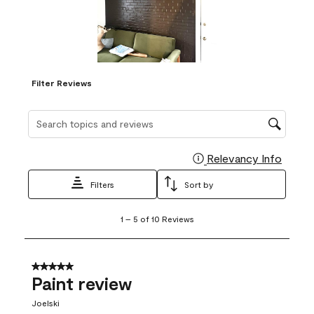
Filter Reviews
Search topics and reviews search region
Relevancy Info
Display
Filters
Sort by
1
1
–
5 of 10
Reviews
to
5
of
10
5 out of 5 stars.
Reviews
Paint review
.
Joelski