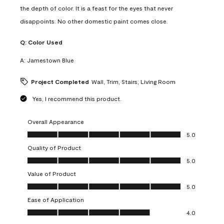
the depth of color. It is a feast for the eyes that never
disappoints. No other domestic paint comes close.
Q:
Color Used
A:
Jamestown Blue
Project Completed
Wall, Trim, Stairs, Living Room
Yes, I recommend this product.
Overall Appearance
Overall Appearance, 5.0 out of 5
5.0
Quality of Product
Quality of Product, 5.0 out of 5
5.0
Value of Product
Value of Product, 5.0 out of 5
5.0
Ease of Application
Ease of Application, 4.0 out of 5
4.0