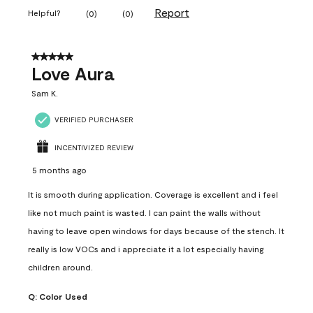
Report
Helpful?
(
0
)
(
0
)
5 out of 5 stars.
Love Aura
Sam K.
VERIFIED PURCHASER
INCENTIVIZED REVIEW
5 months ago
It is smooth during application. Coverage is excellent and i feel
like not much paint is wasted. I can paint the walls without
having to leave open windows for days because of the stench. It
really is low VOCs and i appreciate it a lot especially having
children around.
Q:
Color Used