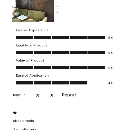
Overall Appearance
Overall Appearance, 5.0 out of 5
5.0
Quality of Product
Quality of Product, 5.0 out of 5
5.0
Value of Product
Value of Product, 5.0 out of 5
5.0
Ease of Application
Ease of Application, 4.0 out of 5
4.0
Report
Helpful?
(
1
)
(
1
)
1 out of 5 stars.
ebeiro marin
4 months ago