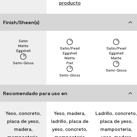
producto
Finish/Sheen(s)
Satin
Matte
Satin/Pearl
Satin/Pearl
Eggshell
Eggshell
Eggshell
Matte
Matte
Semi-Gloss
Flat
Semi-Gloss
Semi-Gloss
Recomendado para uso en
Yeso, concreto,
Yeso, madera,
Ladrillo, concreto,
placa de yeso,
ladrillo, placa de
placa de yeso,
madera,
yeso, concreto,
mampostería,
mampostería,
mampostería
yeso, madera