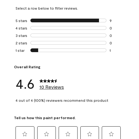
Select a row below to filter reviews.
5 stars
stars
9
9 reviews with 5 
4 stars
stars
0
0 reviews with 4 
3 stars
stars
0
0 reviews with 3 
2 stars
stars
0
0 reviews with 2 
1 star
stars
1
1 review with 1 sta
Overall Rating
4.6
10 Reviews
4 out of 4 (100%) reviewers recommend this product
Tell us how this paint performed.