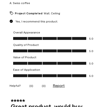
A:
Swiss coffee
Project Completed
Wall, Ceiling
Yes, I recommend this product.
Overall Appearance
Overall Appearance, 5.0 out of 5
5.0
Quality of Product
Quality of Product, 5.0 out of 5
5.0
Value of Product
Value of Product, 5.0 out of 5
5.0
Ease of Application
Ease of Application, 5.0 out of 5
5.0
Report
Helpful?
(
0
)
(
0
)
5 out of 5 stars.
Great product, would buy