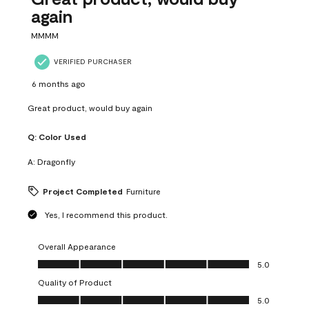
again
MMMM
VERIFIED PURCHASER
6 months ago
Great product, would buy again
Q:
Color Used
A:
Dragonfly
Project Completed
Furniture
Yes, I recommend this product.
Overall Appearance
Overall Appearance, 5.0 out of 5
5.0
Quality of Product
Quality of Product, 5.0 out of 5
5.0