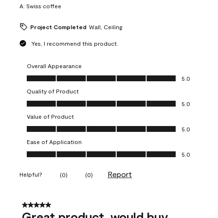
A:
Swiss coffee
Project Completed
Wall, Ceiling
Yes, I recommend this product.
Overall Appearance
Overall Appearance, 5.0 out of 5
5.0
Quality of Product
Quality of Product, 5.0 out of 5
5.0
Value of Product
Value of Product, 5.0 out of 5
5.0
Ease of Application
Ease of Application, 5.0 out of 5
5.0
Report
Helpful?
(
0
)
(
0
)
5 out of 5 stars.
Great product, would buy