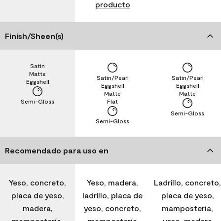
producto
Finish/Sheen(s)
Satin
Matte
Satin/Pearl
Satin/Pearl
Eggshell
Eggshell
Eggshell
Matte
Matte
Semi-Gloss
Flat
Semi-Gloss
Semi-Gloss
Recomendado para uso en
Yeso, concreto,
Yeso, madera,
Ladrillo, concreto,
placa de yeso,
ladrillo, placa de
placa de yeso,
madera,
yeso, concreto,
mampostería,
mampostería,
mampostería
yeso, madera