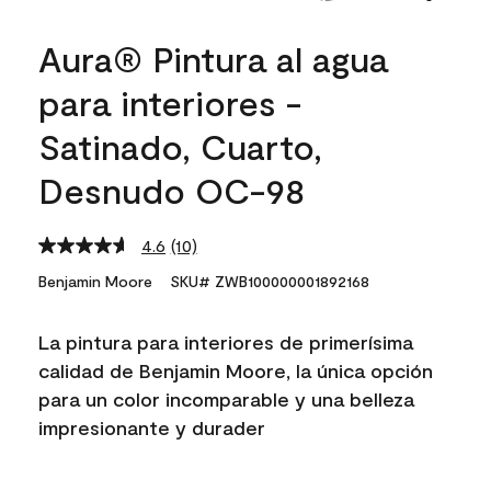
Aura® Pintura al agua
para interiores -
Satinado, Cuarto,
Desnudo OC-98
4.6
(10)
Read
10
Benjamin Moore
SKU# ZWB100000001892168
Reviews.
Same
page
La pintura para interiores de primerísima
link.
calidad de Benjamin Moore, la única opción
para un color incomparable y una belleza
impresionante y durader