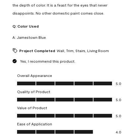
the depth of color. It is a feast for the eyes that never
disappoints. No other domestic paint comes close.
Q:
Color Used
A:
Jamestown Blue
Project Completed
Wall, Trim, Stairs, Living Room
Yes, I recommend this product.
Overall Appearance
Overall Appearance, 5.0 out of 5
5.0
Quality of Product
Quality of Product, 5.0 out of 5
5.0
Value of Product
Value of Product, 5.0 out of 5
5.0
Ease of Application
Ease of Application, 4.0 out of 5
4.0