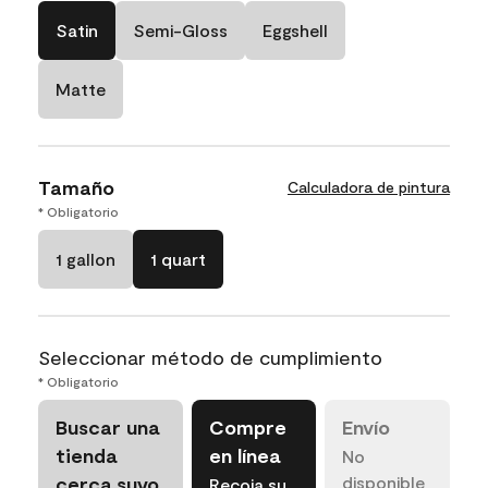
Satin
Semi-Gloss
Eggshell
Matte
Tamaño
Calculadora de pintura
* Obligatorio
1 gallon
1 quart
Seleccionar método de cumplimiento
* Obligatorio
Buscar una
Compre
Envío
tienda
en línea
No
cerca suyo
disponible
Recoja su