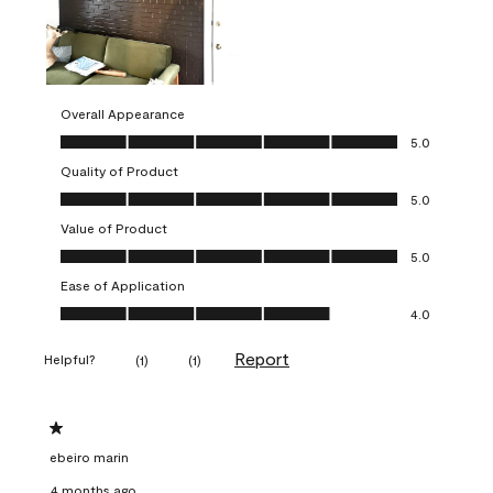
Overall Appearance
Overall Appearance, 5.0 out of 5
5.0
Quality of Product
Quality of Product, 5.0 out of 5
5.0
Value of Product
Value of Product, 5.0 out of 5
5.0
Ease of Application
Ease of Application, 4.0 out of 5
4.0
Report
Helpful?
(
1
)
(
1
)
1 out of 5 stars.
ebeiro marin
4 months ago