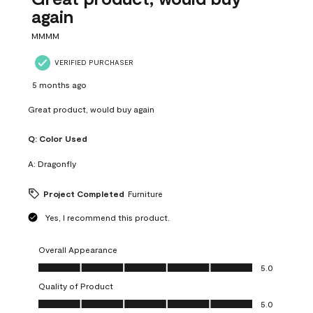
again
MMMM
VERIFIED PURCHASER
5 months ago
Great product, would buy again
Q:
Color Used
A:
Dragonfly
Project Completed
Furniture
Yes, I recommend this product.
Overall Appearance
Overall Appearance, 5.0 out of 5
5.0
Quality of Product
Quality of Product, 5.0 out of 5
5.0