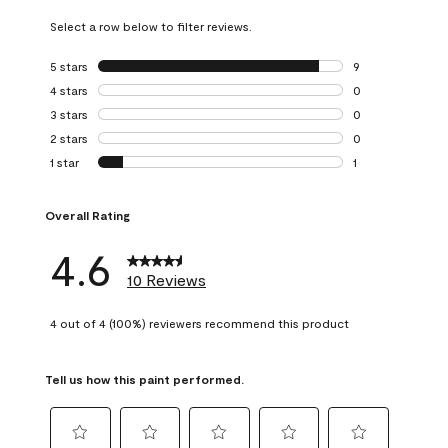
Select a row below to filter reviews.
5 stars
stars
9
9 reviews with 5 
4 stars
stars
0
0 reviews with 4 
3 stars
stars
0
0 reviews with 3 
2 stars
stars
0
0 reviews with 2 
1 star
stars
1
1 review with 1 sta
Overall Rating
4.6
10 Reviews
4 out of 4 (100%) reviewers recommend this product
Tell us how this paint performed.