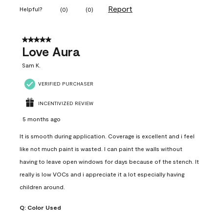
Report
Helpful?
(
0
)
(
0
)
5 out of 5 stars.
Love Aura
Sam K.
VERIFIED PURCHASER
INCENTIVIZED REVIEW
5 months ago
It is smooth during application. Coverage is excellent and i feel
like not much paint is wasted. I can paint the walls without
having to leave open windows for days because of the stench. It
really is low VOCs and i appreciate it a lot especially having
children around.
Q:
Color Used