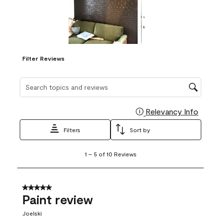
Filter Reviews
Search topics and reviews search region
Relevancy Info
Display
Filters
Sort by
1
1
–
5 of 10
Reviews
to
5
of
10
5 out of 5 stars.
Reviews
Paint review
.
Joelski