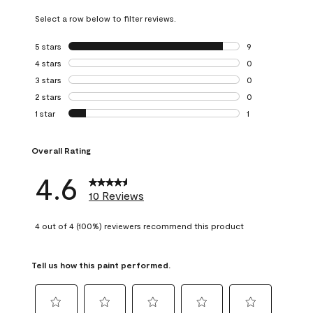
Select a row below to filter reviews.
5 stars
stars
9
9 reviews with 5 
4 stars
stars
0
0 reviews with 4 
3 stars
stars
0
0 reviews with 3 
2 stars
stars
0
0 reviews with 2 
1 star
stars
1
1 review with 1 sta
Overall Rating
4.6
10 Reviews
4 out of 4 (100%) reviewers recommend this product
Tell us how this paint performed.