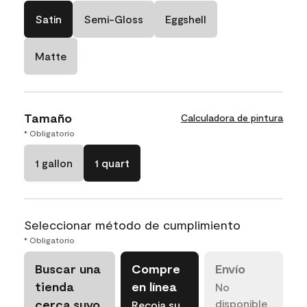
Satin
Semi-Gloss
Eggshell
Matte
Tamaño
Calculadora de pintura
* Obligatorio
1 gallon
1 quart
Seleccionar método de cumplimiento
* Obligatorio
Buscar una
Compre
Envío
tienda
en línea
No
cerca suyo
disponible
Recoja su