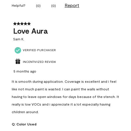
Report
Helpful?
(
0
)
(
0
)
5 out of 5 stars.
Love Aura
Sam K.
VERIFIED PURCHASER
INCENTIVIZED REVIEW
5 months ago
It is smooth during application. Coverage is excellent and i feel
like not much paint is wasted. I can paint the walls without
having to leave open windows for days because of the stench. It
really is low VOCs and i appreciate it a lot especially having
children around.
Q:
Color Used