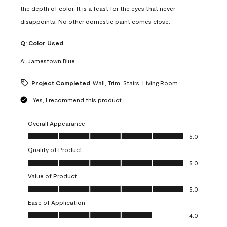
the depth of color. It is a feast for the eyes that never
disappoints. No other domestic paint comes close.
Q:
Color Used
A:
Jamestown Blue
Project Completed
Wall, Trim, Stairs, Living Room
Yes, I recommend this product.
Overall Appearance
Overall Appearance, 5.0 out of 5
5.0
Quality of Product
Quality of Product, 5.0 out of 5
5.0
Value of Product
Value of Product, 5.0 out of 5
5.0
Ease of Application
Ease of Application, 4.0 out of 5
4.0