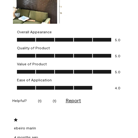
Overall Appearance
Overall Appearance, 5.0 out of 5
5.0
Quality of Product
Quality of Product, 5.0 out of 5
5.0
Value of Product
Value of Product, 5.0 out of 5
5.0
Ease of Application
Ease of Application, 4.0 out of 5
4.0
Report
Helpful?
(
1
)
(
1
)
1 out of 5 stars.
ebeiro marin
4 months ago