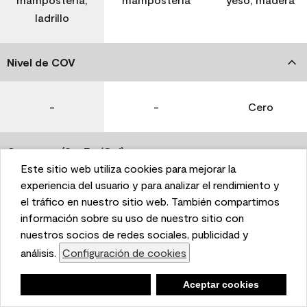
ladrillo
Nivel de COV
-
-
Cero
Coverage (Sq. Ft./Gal)
Este sitio web utiliza cookies para mejorar la
This website uses cookies to enhance user experience
experiencia del usuario y para analizar el rendimiento y
350-400
400-450
400-450
and to analyze performance and traffic on our website.
el tráfico en nuestro sitio web. También compartimos
We also share information about your use of our site
información sobre su uso de nuestro sitio con
with our social media, advertising, and analytics
nuestros socios de redes sociales, publicidad y
Tiempo de secado
partners.
análisis.
Configuración de cookies
Cookie Settings
1 hora
1 hora
1 hora
Negar
Deny
Aceptar cookies
Accept Cookies