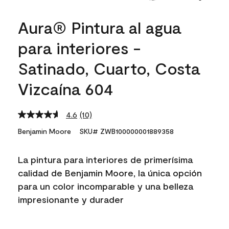
Aura® Pintura al agua
para interiores -
Satinado, Cuarto, Costa
Vizcaína 604
4.6
(10)
Read
10
Benjamin Moore
SKU# ZWB100000001889358
Reviews.
Same
page
La pintura para interiores de primerísima
link.
calidad de Benjamin Moore, la única opción
para un color incomparable y una belleza
impresionante y durader