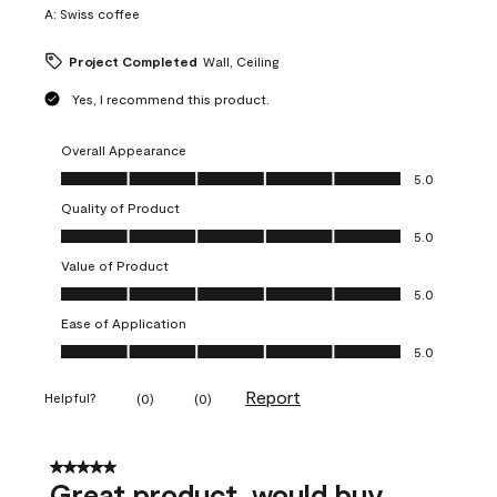
A:
Swiss coffee
Project Completed
Wall, Ceiling
Yes, I recommend this product.
Overall Appearance
Overall Appearance, 5.0 out of 5
5.0
Quality of Product
Quality of Product, 5.0 out of 5
5.0
Value of Product
Value of Product, 5.0 out of 5
5.0
Ease of Application
Ease of Application, 5.0 out of 5
5.0
Report
Helpful?
(
0
)
(
0
)
5 out of 5 stars.
Great product, would buy