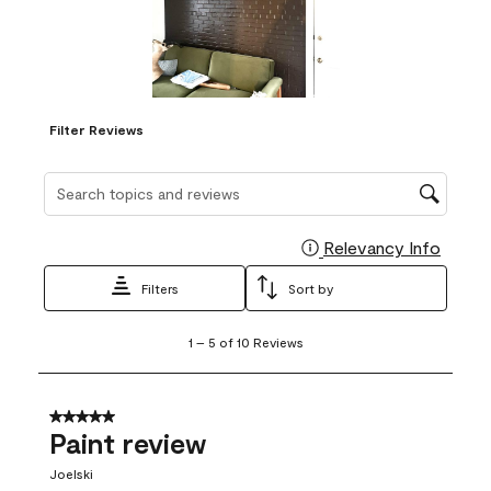
Filter Reviews
Search topics and reviews search region
Relevancy Info
Display
Filters
Sort by
1
1
–
5 of 10
Reviews
to
5
of
10
5 out of 5 stars.
Reviews
Paint review
.
Joelski