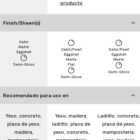
producto
Finish/Sheen(s)
Satin
Matte
Satin/Pearl
Satin/Pearl
Eggshell
Eggshell
Eggshell
Matte
Matte
Semi-Gloss
Flat
Semi-Gloss
Semi-Gloss
Recomendado para uso en
Yeso, concreto,
Yeso, madera,
Ladrillo, concreto,
placa de yeso,
ladrillo, placa de
placa de yeso,
madera,
yeso, concreto,
mampostería,
mampostería,
mampostería
yeso, madera