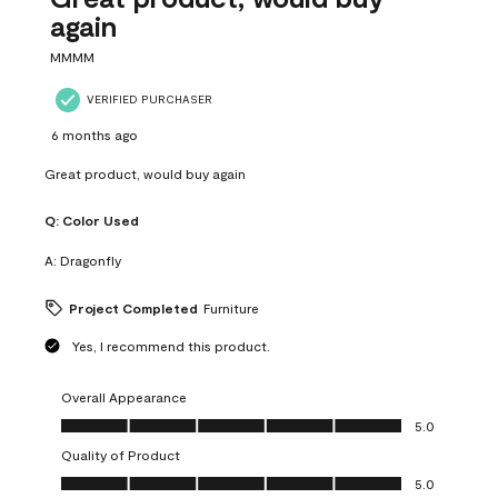
again
MMMM
VERIFIED PURCHASER
6 months ago
Great product, would buy again
Q:
Color Used
A:
Dragonfly
Project Completed
Furniture
Yes, I recommend this product.
Overall Appearance
Overall Appearance, 5.0 out of 5
5.0
Quality of Product
Quality of Product, 5.0 out of 5
5.0