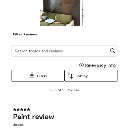
Filter Reviews
Search topics and reviews search region
Relevancy Info
Display
Filters
Sort by
1
1
–
5 of 10
Reviews
to
5
of
10
5 out of 5 stars.
Reviews
Paint review
.
Joelski