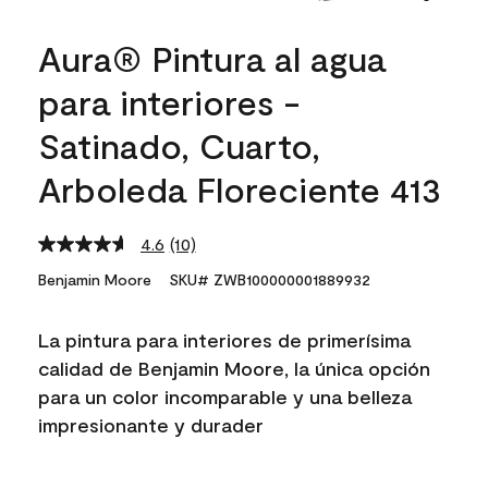
Aura® Pintura al agua
para interiores -
Satinado, Cuarto,
Arboleda Floreciente 413
4.6
(10)
Read
10
Benjamin Moore
SKU# ZWB100000001889932
Reviews.
Same
page
La pintura para interiores de primerísima
link.
calidad de Benjamin Moore, la única opción
para un color incomparable y una belleza
impresionante y durader