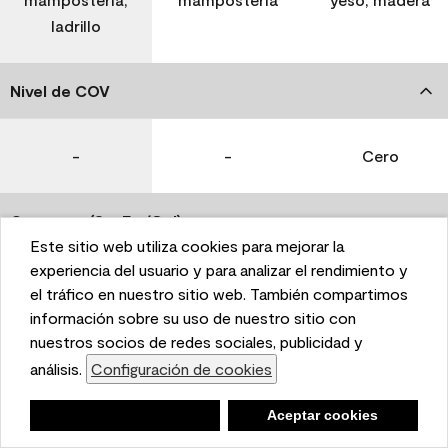
ladrillo
Nivel de COV
-
-
Cero
Coverage (Sq. Ft./Gal)
Este sitio web utiliza cookies para mejorar la
This website uses cookies to enhance user experience
experiencia del usuario y para analizar el rendimiento y
350-400
400-450
400-450
and to analyze performance and traffic on our website.
el tráfico en nuestro sitio web. También compartimos
We also share information about your use of our site
información sobre su uso de nuestro sitio con
with our social media, advertising, and analytics
nuestros socios de redes sociales, publicidad y
Tiempo de secado
partners.
análisis.
Configuración de cookies
Cookie Settings
1 hora
1 hora
1 hora
Negar
Deny
Aceptar cookies
Accept Cookies