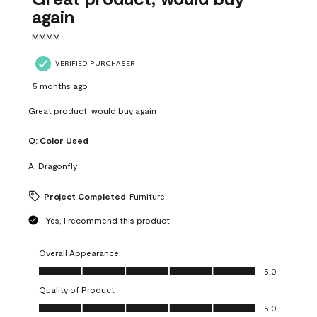
again
MMMM
VERIFIED PURCHASER
5 months ago
Great product, would buy again
Q:
Color Used
A:
Dragonfly
Project Completed
Furniture
Yes, I recommend this product.
Overall Appearance
Overall Appearance, 5.0 out of 5
5.0
Quality of Product
Quality of Product, 5.0 out of 5
5.0