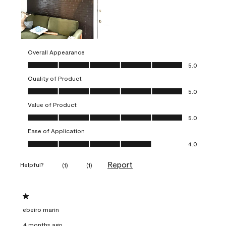
Overall Appearance
Overall Appearance, 5.0 out of 5
5.0
Quality of Product
Quality of Product, 5.0 out of 5
5.0
Value of Product
Value of Product, 5.0 out of 5
5.0
Ease of Application
Ease of Application, 4.0 out of 5
4.0
Report
Helpful?
(
1
)
(
1
)
1 out of 5 stars.
ebeiro marin
4 months ago