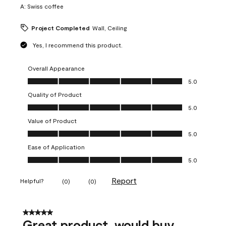
A:
Swiss coffee
Project Completed
Wall, Ceiling
Yes, I recommend this product.
Overall Appearance
Overall Appearance, 5.0 out of 5
5.0
Quality of Product
Quality of Product, 5.0 out of 5
5.0
Value of Product
Value of Product, 5.0 out of 5
5.0
Ease of Application
Ease of Application, 5.0 out of 5
5.0
Report
Helpful?
(
0
)
(
0
)
5 out of 5 stars.
Great product, would buy