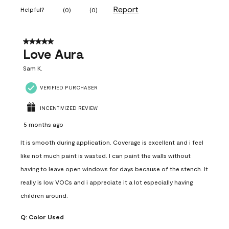
Report
Helpful?
(
0
)
(
0
)
5 out of 5 stars.
Love Aura
Sam K.
VERIFIED PURCHASER
INCENTIVIZED REVIEW
5 months ago
It is smooth during application. Coverage is excellent and i feel
like not much paint is wasted. I can paint the walls without
having to leave open windows for days because of the stench. It
really is low VOCs and i appreciate it a lot especially having
children around.
Q:
Color Used