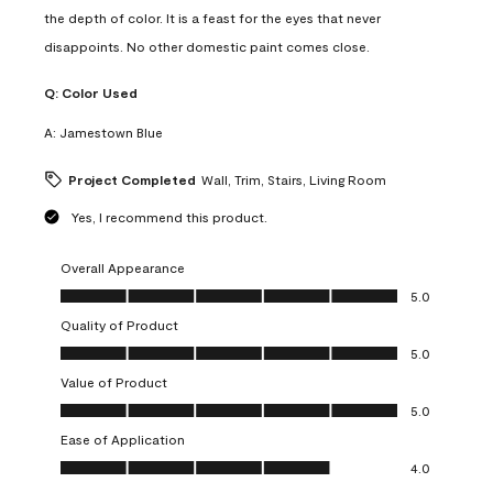
the depth of color. It is a feast for the eyes that never
disappoints. No other domestic paint comes close.
Q:
Color Used
A:
Jamestown Blue
Project Completed
Wall, Trim, Stairs, Living Room
Yes, I recommend this product.
Overall Appearance
Overall Appearance, 5.0 out of 5
5.0
Quality of Product
Quality of Product, 5.0 out of 5
5.0
Value of Product
Value of Product, 5.0 out of 5
5.0
Ease of Application
Ease of Application, 4.0 out of 5
4.0