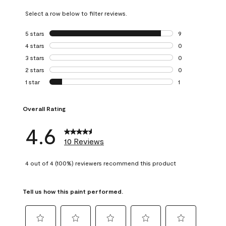
Select a row below to filter reviews.
5 stars
stars
9
9 reviews with 5 
4 stars
stars
0
0 reviews with 4 
3 stars
stars
0
0 reviews with 3 
2 stars
stars
0
0 reviews with 2 
1 star
stars
1
1 review with 1 sta
Overall Rating
4.6
10 Reviews
4 out of 4 (100%) reviewers recommend this product
Tell us how this paint performed.