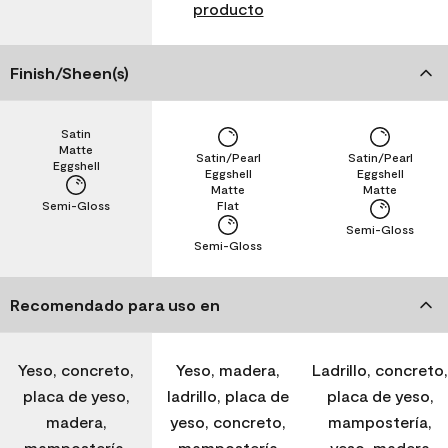
producto
Finish/Sheen(s)
Satin
Matte
Satin/Pearl
Satin/Pearl
Eggshell
Eggshell
Eggshell
Matte
Matte
Semi-Gloss
Flat
Semi-Gloss
Semi-Gloss
Recomendado para uso en
Yeso, concreto,
Yeso, madera,
Ladrillo, concreto,
placa de yeso,
ladrillo, placa de
placa de yeso,
madera,
yeso, concreto,
mampostería,
mampostería,
mampostería
yeso, madera