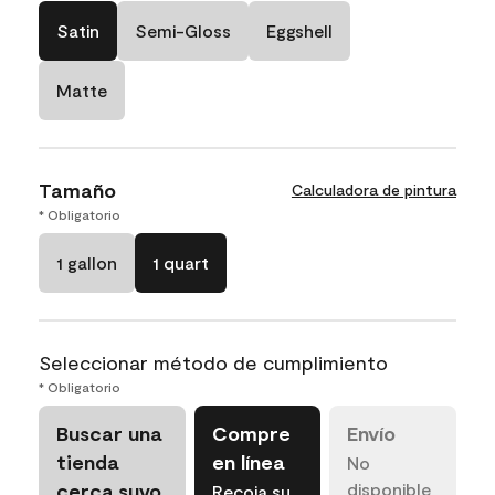
Satin
Semi-Gloss
Eggshell
Matte
Tamaño
Calculadora de pintura
* Obligatorio
1 gallon
1 quart
Seleccionar método de cumplimiento
* Obligatorio
Buscar una
Compre
Envío
tienda
en línea
No
cerca suyo
disponible
Recoja su