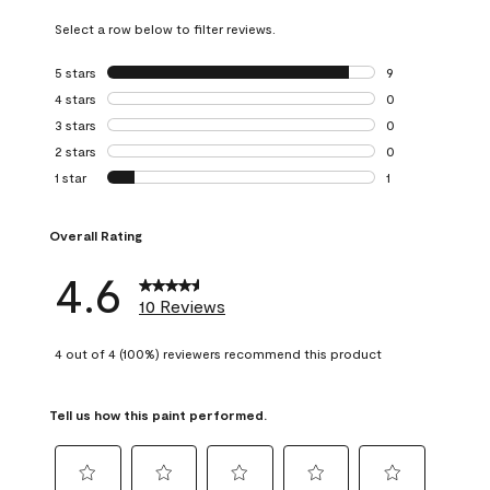
Select a row below to filter reviews.
5 stars
stars
9
9 reviews with 5 
4 stars
stars
0
0 reviews with 4 
3 stars
stars
0
0 reviews with 3 
2 stars
stars
0
0 reviews with 2 
1 star
stars
1
1 review with 1 sta
Overall Rating
4.6
10 Reviews
4 out of 4 (100%) reviewers recommend this product
Tell us how this paint performed.