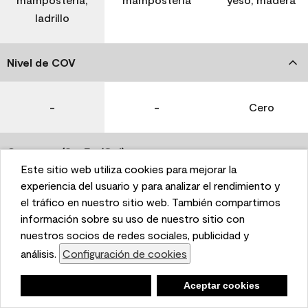
ladrillo
Nivel de COV
-
-
Cero
Coverage (Sq. Ft./Gal)
Este sitio web utiliza cookies para mejorar la
This website uses cookies to enhance user experience
experiencia del usuario y para analizar el rendimiento y
350-400
400-450
400-450
and to analyze performance and traffic on our website.
el tráfico en nuestro sitio web. También compartimos
We also share information about your use of our site
información sobre su uso de nuestro sitio con
with our social media, advertising, and analytics
nuestros socios de redes sociales, publicidad y
Tiempo de secado
partners.
análisis.
Configuración de cookies
Cookie Settings
1 hora
1 hora
1 hora
Negar
Deny
Aceptar cookies
Accept Cookies