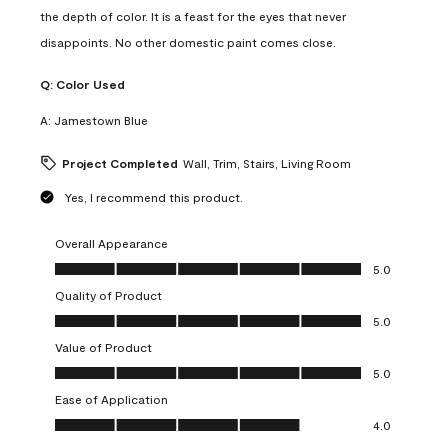
the depth of color. It is a feast for the eyes that never
disappoints. No other domestic paint comes close.
Q:
Color Used
A:
Jamestown Blue
Project Completed
Wall, Trim, Stairs, Living Room
Yes, I recommend this product.
Overall Appearance
Overall Appearance, 5.0 out of 5
5.0
Quality of Product
Quality of Product, 5.0 out of 5
5.0
Value of Product
Value of Product, 5.0 out of 5
5.0
Ease of Application
Ease of Application, 4.0 out of 5
4.0