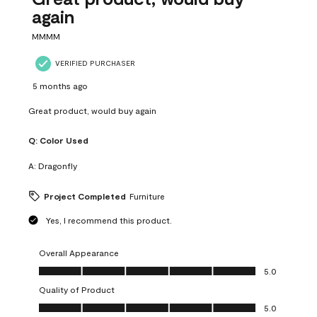
again
MMMM
VERIFIED PURCHASER
5 months ago
Great product, would buy again
Q:
Color Used
A:
Dragonfly
Project Completed
Furniture
Yes, I recommend this product.
Overall Appearance
Overall Appearance, 5.0 out of 5
5.0
Quality of Product
Quality of Product, 5.0 out of 5
5.0