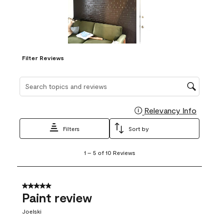
Filter Reviews
Search topics and reviews search region
Relevancy Info
Display
Filters
Sort by
1
1
–
5 of 10
Reviews
to
5
of
10
5 out of 5 stars.
Reviews
Paint review
.
Joelski