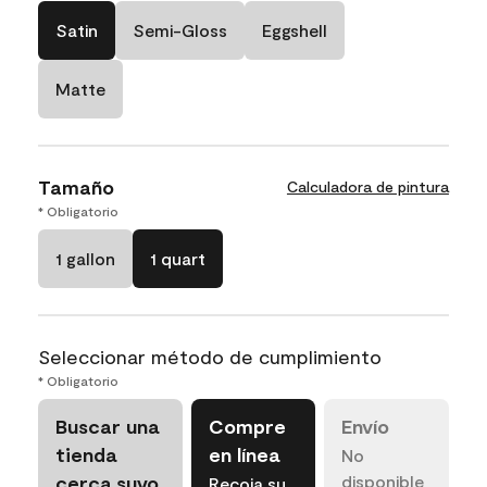
Satin
Semi-Gloss
Eggshell
Matte
Tamaño
Calculadora de pintura
* Obligatorio
1 gallon
1 quart
Seleccionar método de cumplimiento
* Obligatorio
Buscar una
Compre
Envío
tienda
en línea
No
cerca suyo
disponible
Recoja su