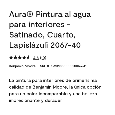
Aura® Pintura al agua
para interiores -
Satinado, Cuarto,
Lapislázuli 2067-40
4.6
(10)
Read
10
Benjamin Moore
SKU# ZWB100000001886641
Reviews.
Same
page
La pintura para interiores de primerísima
link.
calidad de Benjamin Moore, la única opción
para un color incomparable y una belleza
impresionante y durader