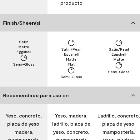
producto
Finish/Sheen(s)
Satin
Matte
Satin/Pearl
Satin/Pearl
Eggshell
Eggshell
Eggshell
Matte
Matte
Semi-Gloss
Flat
Semi-Gloss
Semi-Gloss
Recomendado para uso en
Yeso, concreto,
Yeso, madera,
Ladrillo, concreto,
placa de yeso,
ladrillo, placa de
placa de yeso,
madera,
yeso, concreto,
mampostería,
mampostería,
mampostería
yeso, madera