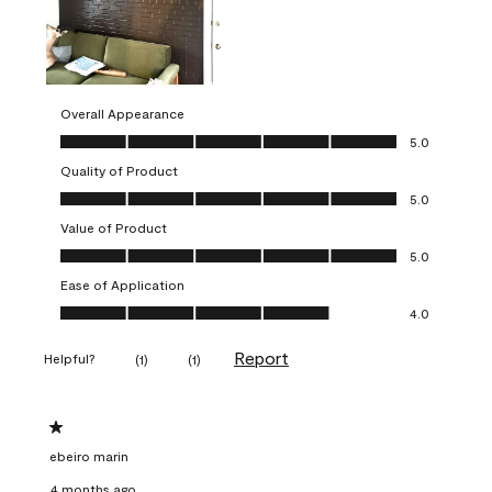
Overall Appearance
Overall Appearance, 5.0 out of 5
5.0
Quality of Product
Quality of Product, 5.0 out of 5
5.0
Value of Product
Value of Product, 5.0 out of 5
5.0
Ease of Application
Ease of Application, 4.0 out of 5
4.0
Report
Helpful?
(
1
)
(
1
)
1 out of 5 stars.
ebeiro marin
4 months ago