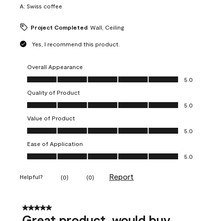
A:
Swiss coffee
Project Completed
Wall, Ceiling
Yes, I recommend this product.
Overall Appearance
Overall Appearance, 5.0 out of 5
5.0
Quality of Product
Quality of Product, 5.0 out of 5
5.0
Value of Product
Value of Product, 5.0 out of 5
5.0
Ease of Application
Ease of Application, 5.0 out of 5
5.0
Report
Helpful?
(
0
)
(
0
)
5 out of 5 stars.
Great product, would buy