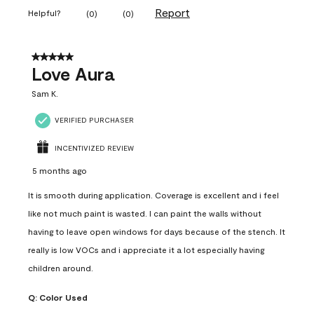
Report
Helpful?
(
0
)
(
0
)
5 out of 5 stars.
Love Aura
Sam K.
VERIFIED PURCHASER
INCENTIVIZED REVIEW
5 months ago
It is smooth during application. Coverage is excellent and i feel
like not much paint is wasted. I can paint the walls without
having to leave open windows for days because of the stench. It
really is low VOCs and i appreciate it a lot especially having
children around.
Q:
Color Used