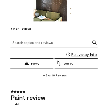
Filter Reviews
Search topics and reviews search region
Relevancy Info
Display
Filters
Sort by
1
1
–
5 of 10
Reviews
to
5
of
10
5 out of 5 stars.
Reviews
Paint review
.
Joelski