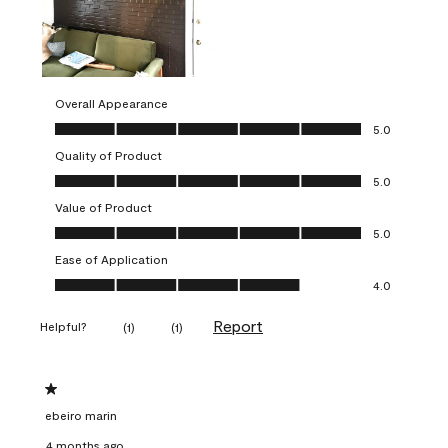
Overall Appearance
Overall Appearance, 5.0 out of 5
5.0
Quality of Product
Quality of Product, 5.0 out of 5
5.0
Value of Product
Value of Product, 5.0 out of 5
5.0
Ease of Application
Ease of Application, 4.0 out of 5
4.0
Report
Helpful?
(
1
)
(
1
)
1 out of 5 stars.
ebeiro marin
4 months ago