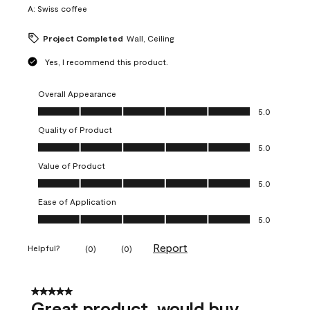
A:
Swiss coffee
Project Completed
Wall, Ceiling
Yes, I recommend this product.
Overall Appearance
Overall Appearance, 5.0 out of 5
5.0
Quality of Product
Quality of Product, 5.0 out of 5
5.0
Value of Product
Value of Product, 5.0 out of 5
5.0
Ease of Application
Ease of Application, 5.0 out of 5
5.0
Report
Helpful?
(
0
)
(
0
)
5 out of 5 stars.
Great product, would buy