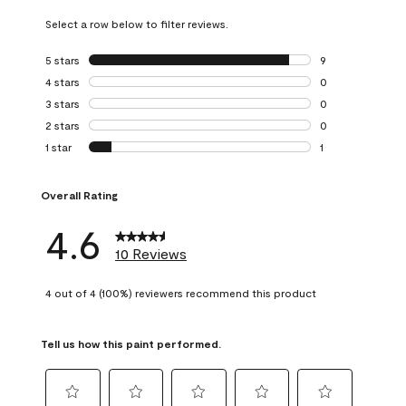
Select a row below to filter reviews.
5 stars
stars
9
9 reviews with 5 
4 stars
stars
0
0 reviews with 4 
3 stars
stars
0
0 reviews with 3 
2 stars
stars
0
0 reviews with 2 
1 star
stars
1
1 review with 1 sta
Overall Rating
4.6
10 Reviews
4 out of 4 (100%) reviewers recommend this product
Tell us how this paint performed.