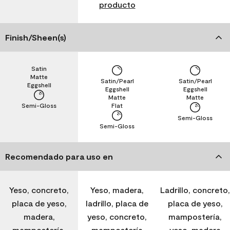
producto
Finish/Sheen(s)
Satin
Matte
Satin/Pearl
Satin/Pearl
Eggshell
Eggshell
Eggshell
Matte
Matte
Semi-Gloss
Flat
Semi-Gloss
Semi-Gloss
Recomendado para uso en
Yeso, concreto,
Yeso, madera,
Ladrillo, concreto,
placa de yeso,
ladrillo, placa de
placa de yeso,
madera,
yeso, concreto,
mampostería,
mampostería,
mampostería
yeso, madera