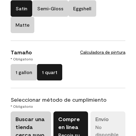
Satin
Semi-Gloss
Eggshell
Matte
Tamaño
Calculadora de pintura
* Obligatorio
1 gallon
1 quart
Seleccionar método de cumplimiento
* Obligatorio
Buscar una
Compre
Envío
tienda
en línea
No
cerca suyo
disponible
Recoja su