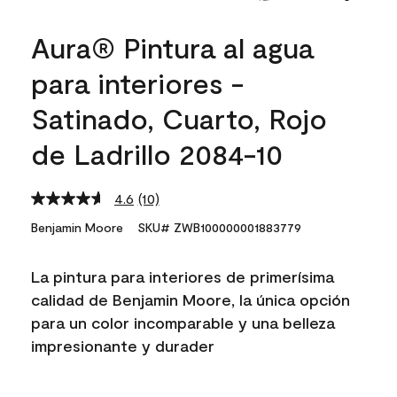
Aura® Pintura al agua
para interiores -
Satinado, Cuarto, Rojo
de Ladrillo 2084-10
4.6
(10)
Read
10
Benjamin Moore
SKU# ZWB100000001883779
Reviews.
Same
page
La pintura para interiores de primerísima
link.
calidad de Benjamin Moore, la única opción
para un color incomparable y una belleza
impresionante y durader