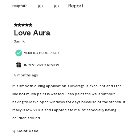
Report
Helpful?
(
0
)
(
0
)
5 out of 5 stars.
Love Aura
Sam K.
VERIFIED PURCHASER
INCENTIVIZED REVIEW
5 months ago
It is smooth during application. Coverage is excellent and i feel
like not much paint is wasted. I can paint the walls without
having to leave open windows for days because of the stench. It
really is low VOCs and i appreciate it a lot especially having
children around.
Q:
Color Used