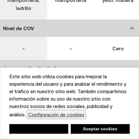
ladrillo
Nivel de COV
-
-
Cero
Coverage (Sq. Ft./Gal)
Este sitio web utiliza cookies para mejorar la
This website uses cookies to enhance user experience
experiencia del usuario y para analizar el rendimiento y
350-400
400-450
400-450
and to analyze performance and traffic on our website.
el tráfico en nuestro sitio web. También compartimos
We also share information about your use of our site
información sobre su uso de nuestro sitio con
with our social media, advertising, and analytics
nuestros socios de redes sociales, publicidad y
Tiempo de secado
partners.
análisis.
Configuración de cookies
Cookie Settings
1 hora
1 hora
1 hora
Negar
Deny
Aceptar cookies
Accept Cookies