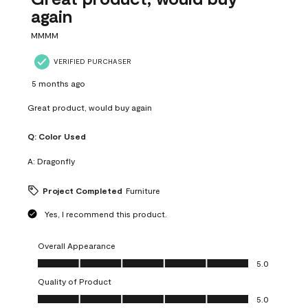
again
MMMM
VERIFIED PURCHASER
5 months ago
Great product, would buy again
Q:
Color Used
A:
Dragonfly
Project Completed
Furniture
Yes, I recommend this product.
Overall Appearance
Overall Appearance, 5.0 out of 5
5.0
Quality of Product
Quality of Product, 5.0 out of 5
5.0