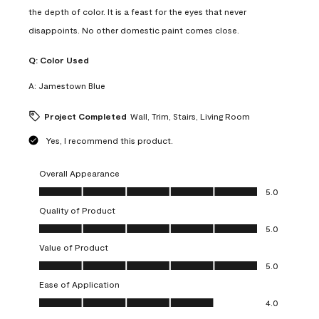
the depth of color. It is a feast for the eyes that never
disappoints. No other domestic paint comes close.
Q:
Color Used
A:
Jamestown Blue
Project Completed
Wall, Trim, Stairs, Living Room
Yes, I recommend this product.
Overall Appearance
Overall Appearance, 5.0 out of 5
5.0
Quality of Product
Quality of Product, 5.0 out of 5
5.0
Value of Product
Value of Product, 5.0 out of 5
5.0
Ease of Application
Ease of Application, 4.0 out of 5
4.0