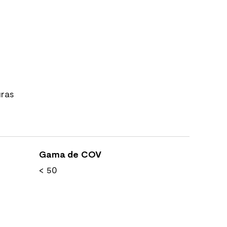
uras
Gama de COV
< 50