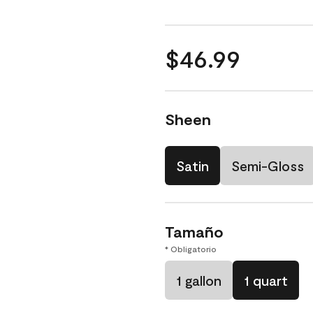
$46.99
Sheen
Satin
Semi-Gloss
Tamaño
* Obligatorio
1 gallon
1 quart