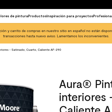
lores de pintura
Productos
Inspiración para proyectos
Profesiona
pción y carrito de compras en nuestro sitio en español no están disponib
transacciones hasta nuevo aviso. Lamentamos los inconvenientes.
eriores - Satinado, Cuarto, Caliente AF-290
Aura® Pint
interiores
Caliente 