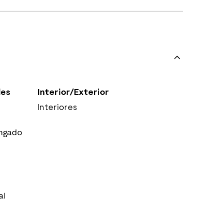
les
Interior/Exterior
Interiores
ngado
al