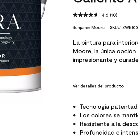
4.6
(10)
Read
10
Reviews.
Benjamin Moore
SKU# ZWB100
Same
page
La pintura para interio
link.
Moore, la única opción 
impresionante y durade
Ver detalles del producto
Tecnología patentad
Los colores se manti
Resistente a la desc
Profundidad e intensi