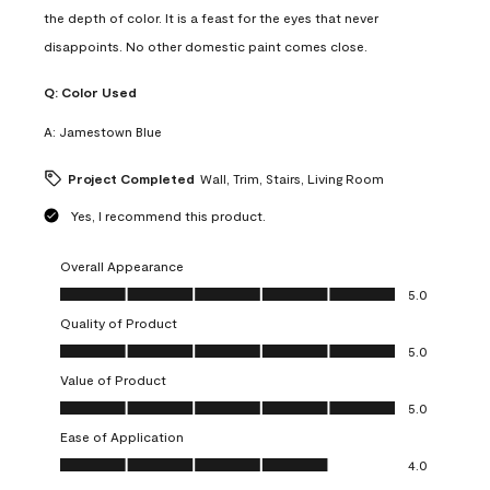
the depth of color. It is a feast for the eyes that never
disappoints. No other domestic paint comes close.
Q:
Color Used
A:
Jamestown Blue
Project Completed
Wall, Trim, Stairs, Living Room
Yes, I recommend this product.
Overall Appearance
Overall Appearance, 5.0 out of 5
5.0
Quality of Product
Quality of Product, 5.0 out of 5
5.0
Value of Product
Value of Product, 5.0 out of 5
5.0
Ease of Application
Ease of Application, 4.0 out of 5
4.0