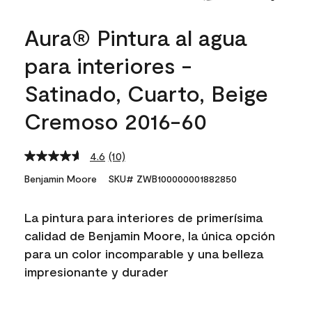
Aura® Pintura al agua
para interiores -
Satinado, Cuarto, Beige
Cremoso 2016-60
4.6
(10)
Read
10
Benjamin Moore
SKU# ZWB100000001882850
Reviews.
Same
page
La pintura para interiores de primerísima
link.
calidad de Benjamin Moore, la única opción
para un color incomparable y una belleza
impresionante y durader