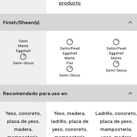
producto
Finish/Sheen(s)
Satin
Matte
Satin/Pearl
Satin/Pearl
Eggshell
Eggshell
Eggshell
Matte
Matte
Semi-Gloss
Flat
Semi-Gloss
Semi-Gloss
Recomendado para uso en
Yeso, concreto,
Yeso, madera,
Ladrillo, concreto,
placa de yeso,
ladrillo, placa de
placa de yeso,
madera,
yeso, concreto,
mampostería,
mampostería,
mampostería
yeso, madera