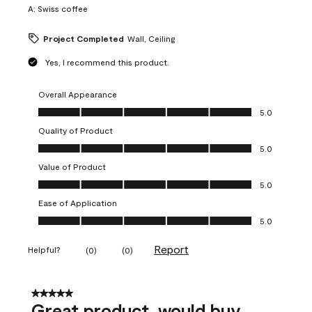
A:
Swiss coffee
Project Completed
Wall, Ceiling
Yes, I recommend this product.
Overall Appearance
Overall Appearance, 5.0 out of 5
5.0
Quality of Product
Quality of Product, 5.0 out of 5
5.0
Value of Product
Value of Product, 5.0 out of 5
5.0
Ease of Application
Ease of Application, 5.0 out of 5
5.0
Report
Helpful?
(
0
)
(
0
)
5 out of 5 stars.
Great product, would buy