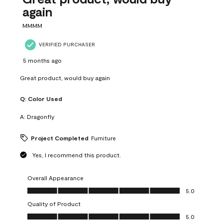
again
MMMM
VERIFIED PURCHASER
5 months ago
Great product, would buy again
Q:
Color Used
A:
Dragonfly
Project Completed
Furniture
Yes, I recommend this product.
Overall Appearance
Overall Appearance, 5.0 out of 5
5.0
Quality of Product
Quality of Product, 5.0 out of 5
5.0