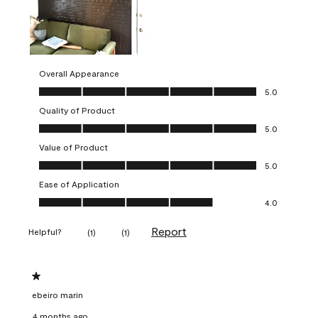
Overall Appearance
Overall Appearance, 5.0 out of 5
5.0
Quality of Product
Quality of Product, 5.0 out of 5
5.0
Value of Product
Value of Product, 5.0 out of 5
5.0
Ease of Application
Ease of Application, 4.0 out of 5
4.0
Report
Helpful?
(
1
)
(
1
)
1 out of 5 stars.
ebeiro marin
4 months ago