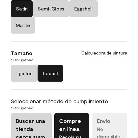
Satin
Semi-Gloss
Eggshell
Matte
Tamaño
Calculadora de pintura
* Obligatorio
1 gallon
1 quart
Seleccionar método de cumplimiento
* Obligatorio
Buscar una
Compre
Envío
tienda
en línea
No
cerca suyo
disponible
Recoja su