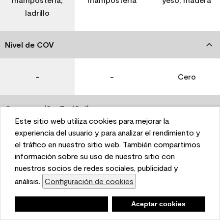
ladrillo
Nivel de COV
-
-
Cero
Coverage (Sq. Ft./Gal)
Este sitio web utiliza cookies para mejorar la
This website uses cookies to enhance user experience
experiencia del usuario y para analizar el rendimiento y
350-400
400-450
400-450
and to analyze performance and traffic on our website.
el tráfico en nuestro sitio web. También compartimos
We also share information about your use of our site
información sobre su uso de nuestro sitio con
with our social media, advertising, and analytics
nuestros socios de redes sociales, publicidad y
Tiempo de secado
partners.
análisis.
Configuración de cookies
Cookie Settings
1 hora
1 hora
1 hora
Negar
Deny
Aceptar cookies
Accept Cookies