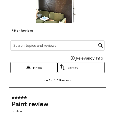
Filter Reviews
Search topics and reviews search region
Relevancy Info
Display
Filters
Sort by
1
1
–
5 of 10
Reviews
to
5
of
10
5 out of 5 stars.
Reviews
Paint review
.
Joelski