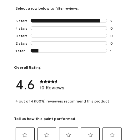
Select a row below to filter reviews.
5 stars
stars
9
9 reviews with 5 
4 stars
stars
0
0 reviews with 4 
3 stars
stars
0
0 reviews with 3 
2 stars
stars
0
0 reviews with 2 
1 star
stars
1
1 review with 1 sta
Overall Rating
4.6
10 Reviews
4 out of 4 (100%) reviewers recommend this product
Tell us how this paint performed.