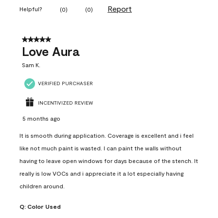
Report
Helpful?
(
0
)
(
0
)
5 out of 5 stars.
Love Aura
Sam K.
VERIFIED PURCHASER
INCENTIVIZED REVIEW
5 months ago
It is smooth during application. Coverage is excellent and i feel
like not much paint is wasted. I can paint the walls without
having to leave open windows for days because of the stench. It
really is low VOCs and i appreciate it a lot especially having
children around.
Q:
Color Used