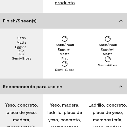
producto
Finish/Sheen(s)
Satin
Matte
Satin/Pearl
Satin/Pearl
Eggshell
Eggshell
Eggshell
Matte
Matte
Semi-Gloss
Flat
Semi-Gloss
Semi-Gloss
Recomendado para uso en
Yeso, concreto,
Yeso, madera,
Ladrillo, concreto,
placa de yeso,
ladrillo, placa de
placa de yeso,
madera,
yeso, concreto,
mampostería,
mampostería,
mampostería
yeso, madera