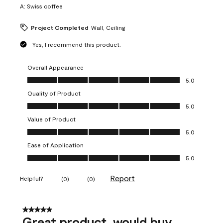
A:
Swiss coffee
Project Completed
Wall, Ceiling
Yes, I recommend this product.
Overall Appearance
Overall Appearance, 5.0 out of 5
5.0
Quality of Product
Quality of Product, 5.0 out of 5
5.0
Value of Product
Value of Product, 5.0 out of 5
5.0
Ease of Application
Ease of Application, 5.0 out of 5
5.0
Report
Helpful?
(
0
)
(
0
)
5 out of 5 stars.
Great product, would buy