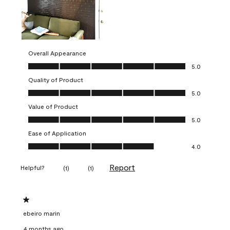
Overall Appearance
Overall Appearance, 5.0 out of 5
5.0
Quality of Product
Quality of Product, 5.0 out of 5
5.0
Value of Product
Value of Product, 5.0 out of 5
5.0
Ease of Application
Ease of Application, 4.0 out of 5
4.0
Report
Helpful?
(
1
)
(
1
)
1 out of 5 stars.
ebeiro marin
4 months ago