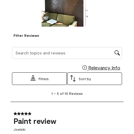
Filter Reviews
Search topics and reviews search region
Relevancy Info
Display
Filters
Sort by
1
1
–
5 of 10
Reviews
to
5
of
10
5 out of 5 stars.
Reviews
Paint review
.
Joelski