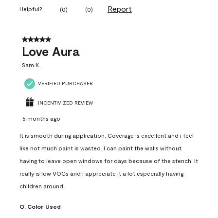
Report
Helpful?
(
0
)
(
0
)
5 out of 5 stars.
Love Aura
Sam K.
VERIFIED PURCHASER
INCENTIVIZED REVIEW
5 months ago
It is smooth during application. Coverage is excellent and i feel
like not much paint is wasted. I can paint the walls without
having to leave open windows for days because of the stench. It
really is low VOCs and i appreciate it a lot especially having
children around.
Q:
Color Used