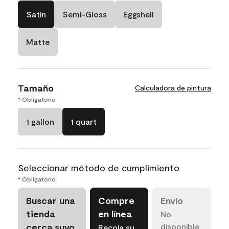
Satin
Semi-Gloss
Eggshell
Matte
Tamaño
Calculadora de pintura
* Obligatorio
1 gallon
1 quart
Seleccionar método de cumplimiento
* Obligatorio
Buscar una
Compre
Envío
tienda
en línea
No
cerca suyo
disponible
Recoja su