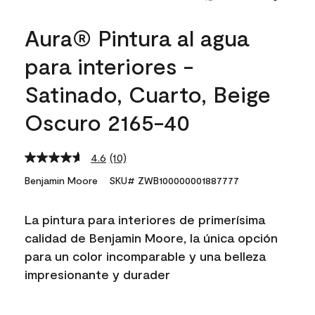
Aura® Pintura al agua
para interiores -
Satinado, Cuarto, Beige
Oscuro 2165-40
4.6
(10)
Read
10
Benjamin Moore
SKU# ZWB100000001887777
Reviews.
Same
page
La pintura para interiores de primerísima
link.
calidad de Benjamin Moore, la única opción
para un color incomparable y una belleza
impresionante y durader