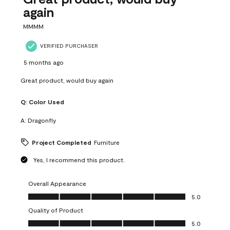
again
MMMM
VERIFIED PURCHASER
5 months ago
Great product, would buy again
Q:
Color Used
A:
Dragonfly
Project Completed
Furniture
Yes, I recommend this product.
Overall Appearance
Overall Appearance, 5.0 out of 5
5.0
Quality of Product
Quality of Product, 5.0 out of 5
5.0