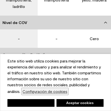
ladrillo
Nivel de COV
-
-
Cero
Coverage (Sq. Ft./Gal)
Este sitio web utiliza cookies para mejorar la
This website uses cookies to enhance user experience
experiencia del usuario y para analizar el rendimiento y
350-400
400-450
400-450
and to analyze performance and traffic on our website.
el tráfico en nuestro sitio web. También compartimos
We also share information about your use of our site
información sobre su uso de nuestro sitio con
with our social media, advertising, and analytics
nuestros socios de redes sociales, publicidad y
Tiempo de secado
partners.
análisis.
Configuración de cookies
Cookie Settings
1 hora
1 hora
1 hora
Negar
Deny
Aceptar cookies
Accept Cookies