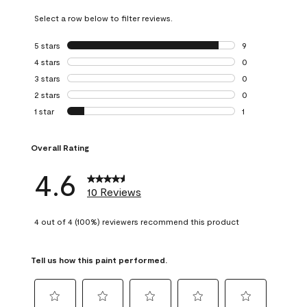
Select a row below to filter reviews.
5 stars
stars
9
9 reviews with 5 
4 stars
stars
0
0 reviews with 4 
3 stars
stars
0
0 reviews with 3 
2 stars
stars
0
0 reviews with 2 
1 star
stars
1
1 review with 1 sta
Overall Rating
4.6
10 Reviews
4 out of 4 (100%) reviewers recommend this product
Tell us how this paint performed.