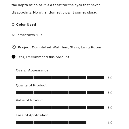
the depth of color. It is a feast for the eyes that never
disappoints. No other domestic paint comes close.
Q:
Color Used
A:
Jamestown Blue
Project Completed
Wall, Trim, Stairs, Living Room
Yes, I recommend this product.
Overall Appearance
Overall Appearance, 5.0 out of 5
5.0
Quality of Product
Quality of Product, 5.0 out of 5
5.0
Value of Product
Value of Product, 5.0 out of 5
5.0
Ease of Application
Ease of Application, 4.0 out of 5
4.0