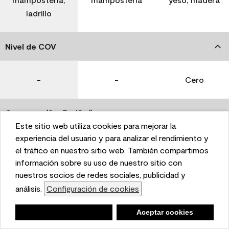
ladrillo
Nivel de COV
-
-
Cero
Coverage (Sq. Ft./Gal)
Este sitio web utiliza cookies para mejorar la
This website uses cookies to enhance user experience
experiencia del usuario y para analizar el rendimiento y
350-400
400-450
400-450
and to analyze performance and traffic on our website.
el tráfico en nuestro sitio web. También compartimos
We also share information about your use of our site
información sobre su uso de nuestro sitio con
with our social media, advertising, and analytics
nuestros socios de redes sociales, publicidad y
Tiempo de secado
partners.
análisis.
Configuración de cookies
Cookie Settings
1 hora
1 hora
1 hora
Negar
Deny
Aceptar cookies
Accept Cookies