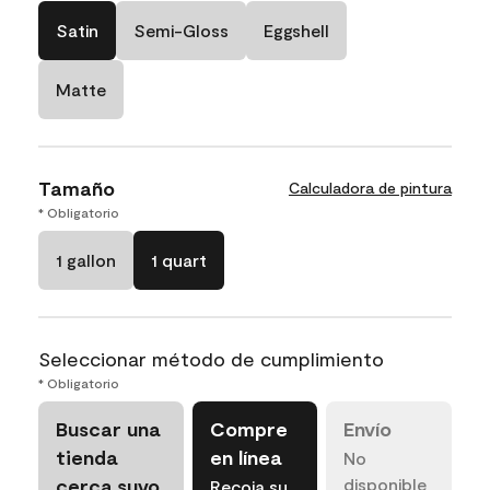
Satin
Semi-Gloss
Eggshell
Matte
Tamaño
Calculadora de pintura
* Obligatorio
1 gallon
1 quart
Seleccionar método de cumplimiento
* Obligatorio
Buscar una
Compre
Envío
tienda
en línea
No
cerca suyo
disponible
Recoja su