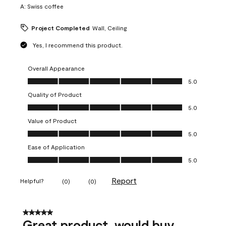
A:
Swiss coffee
Project Completed
Wall, Ceiling
Yes, I recommend this product.
Overall Appearance
Overall Appearance, 5.0 out of 5
5.0
Quality of Product
Quality of Product, 5.0 out of 5
5.0
Value of Product
Value of Product, 5.0 out of 5
5.0
Ease of Application
Ease of Application, 5.0 out of 5
5.0
Report
Helpful?
(
0
)
(
0
)
5 out of 5 stars.
Great product, would buy