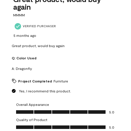
again
MMMM
VERIFIED PURCHASER
5 months ago
Great product, would buy again
Q:
Color Used
A:
Dragonfly
Project Completed
Furniture
Yes, I recommend this product.
Overall Appearance
Overall Appearance, 5.0 out of 5
5.0
Quality of Product
Quality of Product, 5.0 out of 5
5.0