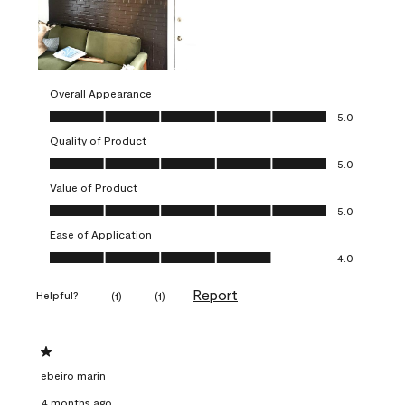
Overall Appearance
Overall Appearance, 5.0 out of 5
5.0
Quality of Product
Quality of Product, 5.0 out of 5
5.0
Value of Product
Value of Product, 5.0 out of 5
5.0
Ease of Application
Ease of Application, 4.0 out of 5
4.0
Report
Helpful?
(
1
)
(
1
)
1 out of 5 stars.
ebeiro marin
4 months ago