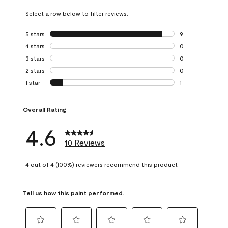
Select a row below to filter reviews.
5 stars
stars
9
9 reviews with 5 
4 stars
stars
0
0 reviews with 4 
3 stars
stars
0
0 reviews with 3 
2 stars
stars
0
0 reviews with 2 
1 star
stars
1
1 review with 1 sta
Overall Rating
4.6
10 Reviews
4 out of 4 (100%) reviewers recommend this product
Tell us how this paint performed.