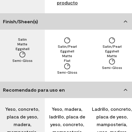
producto
Finish/Sheen(s)
Satin
Matte
Satin/Pearl
Satin/Pearl
Eggshell
Eggshell
Eggshell
Matte
Matte
Semi-Gloss
Flat
Semi-Gloss
Semi-Gloss
Recomendado para uso en
Yeso, concreto,
Yeso, madera,
Ladrillo, concreto,
placa de yeso,
ladrillo, placa de
placa de yeso,
madera,
yeso, concreto,
mampostería,
mampostería,
mampostería
yeso, madera