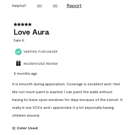
Report
Helpful?
(
0
)
(
0
)
5 out of 5 stars.
Love Aura
Sam K.
VERIFIED PURCHASER
INCENTIVIZED REVIEW
5 months ago
It is smooth during application. Coverage is excellent and i feel
like not much paint is wasted. I can paint the walls without
having to leave open windows for days because of the stench. It
really is low VOCs and i appreciate it a lot especially having
children around.
Q:
Color Used