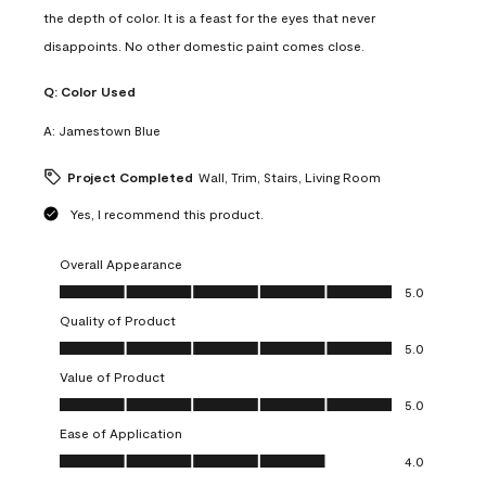
the depth of color. It is a feast for the eyes that never
disappoints. No other domestic paint comes close.
Q:
Color Used
A:
Jamestown Blue
Project Completed
Wall, Trim, Stairs, Living Room
Yes, I recommend this product.
Overall Appearance
Overall Appearance, 5.0 out of 5
5.0
Quality of Product
Quality of Product, 5.0 out of 5
5.0
Value of Product
Value of Product, 5.0 out of 5
5.0
Ease of Application
Ease of Application, 4.0 out of 5
4.0