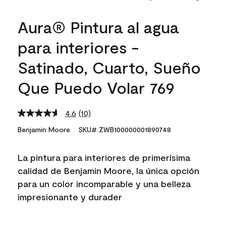
Aura® Pintura al agua
para interiores -
Satinado, Cuarto, Sueño
Que Puedo Volar 769
4.6
(10)
Read
10
Benjamin Moore
SKU# ZWB100000001890748
Reviews.
Same
page
La pintura para interiores de primerísima
link.
calidad de Benjamin Moore, la única opción
para un color incomparable y una belleza
impresionante y durader