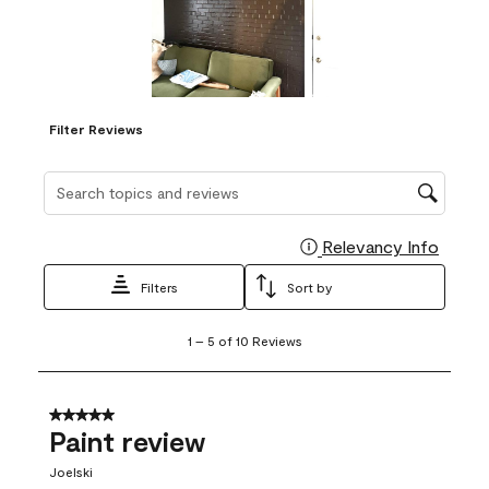
Filter Reviews
Search topics and reviews search region
Relevancy Info
Display
Filters
Sort by
1
1
–
5 of 10
Reviews
to
5
of
10
5 out of 5 stars.
Reviews
Paint review
.
Joelski