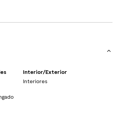
les
Interior/Exterior
Interiores
ngado