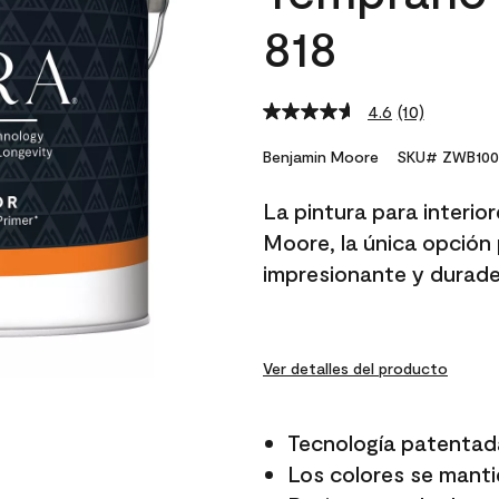
818
4.6
(10)
Read
10
Reviews.
Benjamin Moore
SKU# ZWB100
Same
page
La pintura para interio
link.
Moore, la única opción 
impresionante y durade
Ver detalles del producto
Tecnología patentad
Los colores se manti