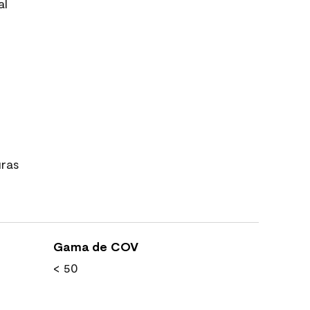
al
uras
Gama de COV
< 50