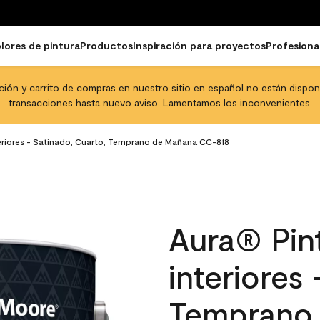
lores de pintura
Productos
Inspiración para proyectos
Profesiona
pción y carrito de compras en nuestro sitio en español no están disponib
transacciones hasta nuevo aviso. Lamentamos los inconvenientes.
teriores - Satinado, Cuarto, Temprano de Mañana CC-818
Aura® Pint
interiores
Temprano