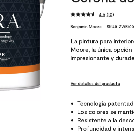
4.6
(10)
Read
10
Reviews.
Benjamin Moore
SKU# ZWB100
Same
page
La pintura para interio
link.
Moore, la única opción 
impresionante y durade
Ver detalles del producto
Tecnología patentad
Los colores se manti
Resistente a la desc
Profundidad e intensi