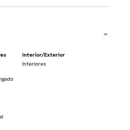
les
Interior/Exterior
Interiores
ngado
al