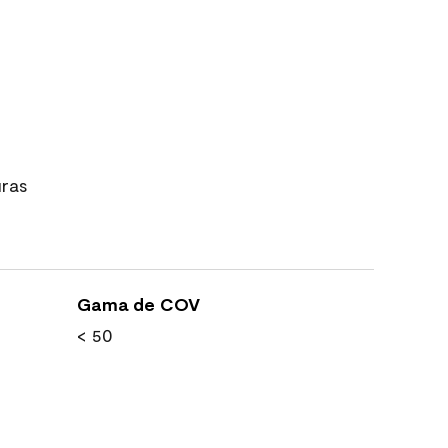
uras
Gama de COV
< 50