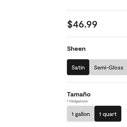
$46.99
Sheen
Satin
Semi-Gloss
Tamaño
* Obligatorio
1 gallon
1 quart