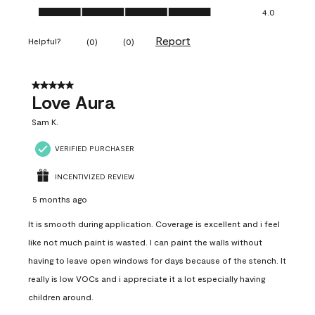
Ease of Application, 4.0 out of 5
4.0
Report
Helpful?
(
0
)
(
0
)
5 out of 5 stars.
Love Aura
Sam K.
VERIFIED PURCHASER
INCENTIVIZED REVIEW
5 months ago
It is smooth during application. Coverage is excellent and i feel
like not much paint is wasted. I can paint the walls without
having to leave open windows for days because of the stench. It
really is low VOCs and i appreciate it a lot especially having
children around.