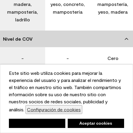
madera,
yeso, concreto,
mampostería,
mampostería,
mampostería
yeso, madera
ladrillo
Nivel de COV
-
-
Cero
Este sitio web utiliza cookies para mejorar la
Coverage (Sq. Ft./Gal)
This website uses cookies to enhance user experience
experiencia del usuario y para analizar el rendimiento y
and to analyze performance and traffic on our website.
el tráfico en nuestro sitio web. También compartimos
We also share information about your use of our site
información sobre su uso de nuestro sitio con
350-400
400-450
400-450
with our social media, advertising, and analytics
nuestros socios de redes sociales, publicidad y
partners.
análisis.
Configuración de cookies
Cookie Settings
Tiempo de secado
Negar
Deny
Aceptar cookies
Accept Cookies