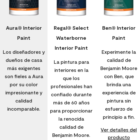
Aura® Interior
Regal® Select
Ben® Interior
Paint
Waterborne
Paint
Interior Paint
Los diseñadores y
Experimente la
dueños de casa
calidad de
La pintura para
más exigentes
Benjamin Moore
interiores en la
son fieles a Aura
con Ben, que
que los
por su color
brinda una
profesionales han
impresionante y
experiencia de
confiado durante
calidad
pintura sin
más de 60 años
incomparable.
esfuerzo de
para proporcionar
principio a fin.
la renocida
calidad de
Ver detalles del
Benjamin Moore.
producto