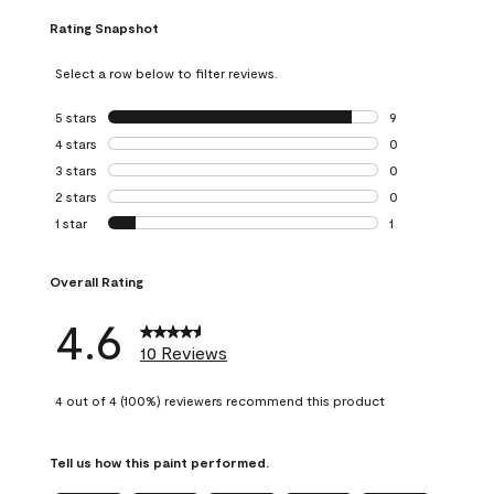
Rating Snapshot
Select a row below to filter reviews.
5 stars
stars
9
9 reviews with 5 
4 stars
stars
0
0 reviews with 4 
3 stars
stars
0
0 reviews with 3 
2 stars
stars
0
0 reviews with 2 
1 star
stars
1
1 review with 1 sta
Overall Rating
4.6
10 Reviews
4 out of 4 (100%) reviewers recommend this product
Tell us how this paint performed.