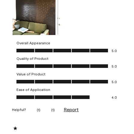
Overall Appearance
Overall Appearance, 5.0 out of 5
5.0
Quality of Product
Quality of Product, 5.0 out of 5
5.0
Value of Product
Value of Product, 5.0 out of 5
5.0
Ease of Application
Ease of Application, 4.0 out of 5
4.0
Report
Helpful?
(
1
)
(
1
)
1 out of 5 stars.