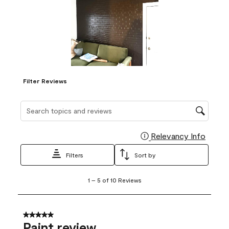
Filter Reviews
Search topics and reviews search region
Relevancy Info
Display
Filters
Sort by
1
1
–
5 of 10
Reviews
to
5
of
10
5 out of 5 stars.
Reviews
Paint review