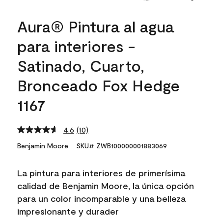
Aura® Pintura al agua
para interiores -
Satinado, Cuarto,
Bronceado Fox Hedge
1167
4.6
(10)
Read
10
Benjamin Moore
SKU# ZWB100000001883069
Reviews.
Same
page
La pintura para interiores de primerísima
link.
calidad de Benjamin Moore, la única opción
para un color incomparable y una belleza
impresionante y durader