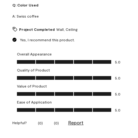
Q:
Color Used
A:
Swiss coffee
Project Completed
Wall, Ceiling
Yes, I recommend this product.
Overall Appearance
Overall Appearance, 5.0 out of 5
5.0
Quality of Product
Quality of Product, 5.0 out of 5
5.0
Value of Product
Value of Product, 5.0 out of 5
5.0
Ease of Application
Ease of Application, 5.0 out of 5
5.0
Report
Helpful?
(
0
)
(
0
)