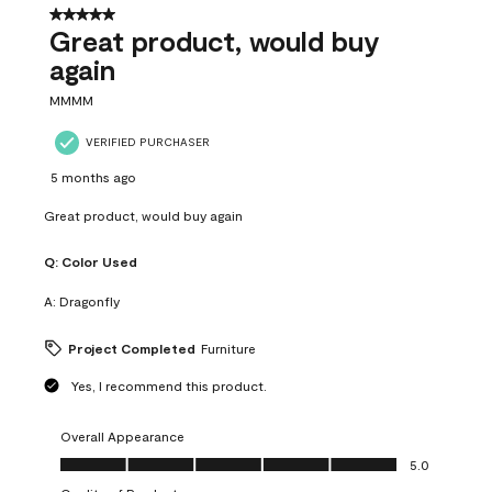
5 out of 5 stars.
Great product, would buy
again
MMMM
VERIFIED PURCHASER
5 months ago
Great product, would buy again
Q:
Color Used
A:
Dragonfly
Project Completed
Furniture
Yes, I recommend this product.
Overall Appearance
Overall Appearance, 5.0 out of 5
5.0