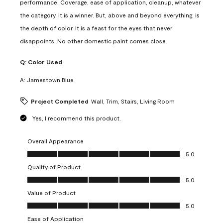
performance. Coverage, ease of application, cleanup, whatever
the category, it is a winner. But, above and beyond everything, is
the depth of color. It is a feast for the eyes that never
disappoints. No other domestic paint comes close.
Q:
Color Used
A:
Jamestown Blue
Project Completed
Wall, Trim, Stairs, Living Room
Yes, I recommend this product.
Overall Appearance
Overall Appearance, 5.0 out of 5
5.0
Quality of Product
Quality of Product, 5.0 out of 5
5.0
Value of Product
Value of Product, 5.0 out of 5
5.0
Ease of Application