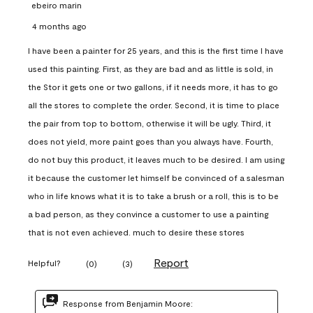
ebeiro marin
4 months ago
I have been a painter for 25 years, and this is the first time I have
used this painting. First, as they are bad and as little is sold, in
the Stor it gets one or two gallons, if it needs more, it has to go
all the stores to complete the order. Second, it is time to place
the pair from top to bottom, otherwise it will be ugly. Third, it
does not yield, more paint goes than you always have. Fourth,
do not buy this product, it leaves much to be desired. I am using
it because the customer let himself be convinced of a salesman
who in life knows what it is to take a brush or a roll, this is to be
a bad person, as they convince a customer to use a painting
that is not even achieved. much to desire these stores
Report
Helpful?
(
0
)
(
3
)
Response from Benjamin Moore: