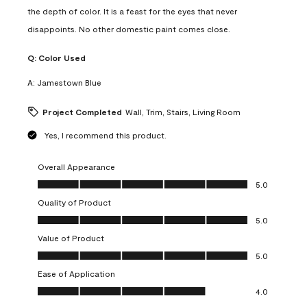
the depth of color. It is a feast for the eyes that never
disappoints. No other domestic paint comes close.
Q:
Color Used
A:
Jamestown Blue
Project Completed
Wall, Trim, Stairs, Living Room
Yes, I recommend this product.
Overall Appearance
Overall Appearance, 5.0 out of 5
5.0
Quality of Product
Quality of Product, 5.0 out of 5
5.0
Value of Product
Value of Product, 5.0 out of 5
5.0
Ease of Application
Ease of Application, 4.0 out of 5
4.0