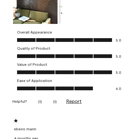
Overall Appearance
Overall Appearance, 5.0 out of 5
5.0
Quality of Product
Quality of Product, 5.0 out of 5
5.0
Value of Product
Value of Product, 5.0 out of 5
5.0
Ease of Application
Ease of Application, 4.0 out of 5
4.0
Report
Helpful?
(
1
)
(
1
)
1 out of 5 stars.
ebeiro marin
4 months ago