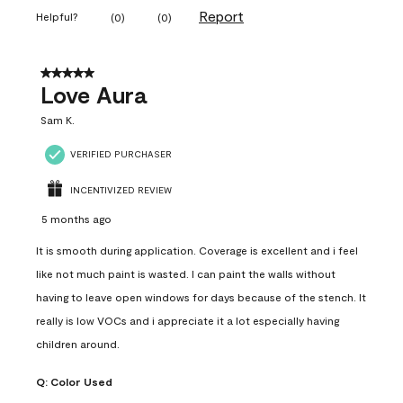
Report
Helpful?
(
0
)
(
0
)
5 out of 5 stars.
Love Aura
Sam K.
VERIFIED PURCHASER
INCENTIVIZED REVIEW
5 months ago
It is smooth during application. Coverage is excellent and i feel
like not much paint is wasted. I can paint the walls without
having to leave open windows for days because of the stench. It
really is low VOCs and i appreciate it a lot especially having
children around.
Q:
Color Used