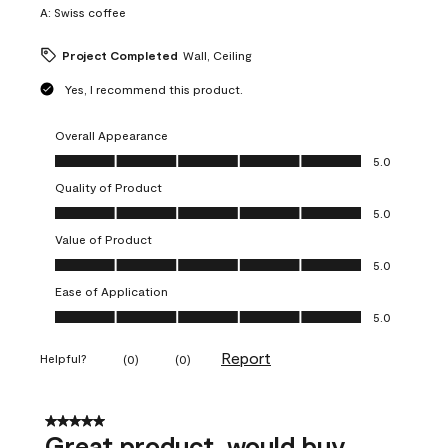
A:
Swiss coffee
Project Completed
Wall, Ceiling
Yes, I recommend this product.
Overall Appearance
Overall Appearance, 5.0 out of 5
5.0
Quality of Product
Quality of Product, 5.0 out of 5
5.0
Value of Product
Value of Product, 5.0 out of 5
5.0
Ease of Application
Ease of Application, 5.0 out of 5
5.0
Report
Helpful?
(
0
)
(
0
)
5 out of 5 stars.
Great product, would buy