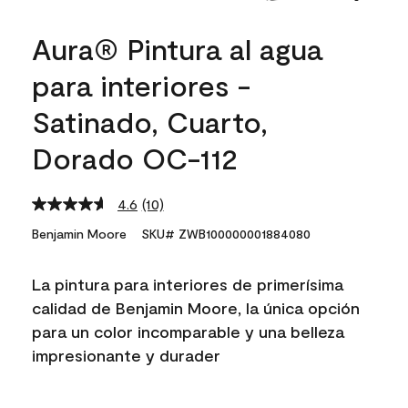
Aura® Pintura al agua
para interiores -
Satinado, Cuarto,
Dorado OC-112
4.6
(10)
Read
10
Benjamin Moore
SKU# ZWB100000001884080
Reviews.
Same
page
La pintura para interiores de primerísima
link.
calidad de Benjamin Moore, la única opción
para un color incomparable y una belleza
impresionante y durader