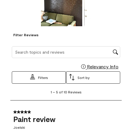
Filter Reviews
Search topics and reviews search region
Relevancy Info
Display
Filters
Sort by
1
1
–
5 of 10
Reviews
to
5
of
10
5 out of 5 stars.
Reviews
Paint review
.
Joelski