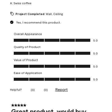
A:
Swiss coffee
Project Completed
Wall, Ceiling
Yes, I recommend this product.
Overall Appearance
Overall Appearance, 5.0 out of 5
5.0
Quality of Product
Quality of Product, 5.0 out of 5
5.0
Value of Product
Value of Product, 5.0 out of 5
5.0
Ease of Application
Ease of Application, 5.0 out of 5
5.0
Report
Helpful?
(
0
)
(
0
)
5 out of 5 stars.
Great product, would buy