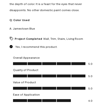
the depth of color. It is a feast for the eyes that never
disappoints. No other domestic paint comes close.
Q:
Color Used
A:
Jamestown Blue
Project Completed
Wall, Trim, Stairs, Living Room
Yes, I recommend this product.
Overall Appearance
Overall Appearance, 5.0 out of 5
5.0
Quality of Product
Quality of Product, 5.0 out of 5
5.0
Value of Product
Value of Product, 5.0 out of 5
5.0
Ease of Application
Ease of Application, 4.0 out of 5
4.0