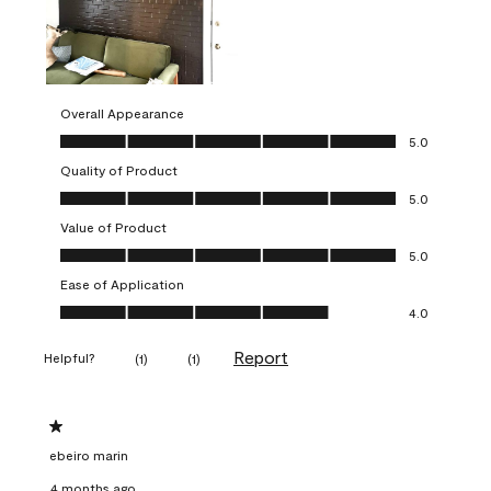
Overall Appearance
Overall Appearance, 5.0 out of 5
5.0
Quality of Product
Quality of Product, 5.0 out of 5
5.0
Value of Product
Value of Product, 5.0 out of 5
5.0
Ease of Application
Ease of Application, 4.0 out of 5
4.0
Report
Helpful?
(
1
)
(
1
)
1 out of 5 stars.
ebeiro marin
4 months ago