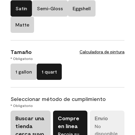
Satin
Semi-Gloss
Eggshell
Matte
Tamaño
Calculadora de pintura
* Obligatorio
1 gallon
1 quart
Seleccionar método de cumplimiento
* Obligatorio
Buscar una
Compre
Envío
tienda
en línea
No
cerca suyo
disponible
Recoja su