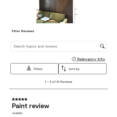
Filter Reviews
Search topics and reviews search region
Relevancy Info
Display
Filters
Sort by
1
1
–
5 of 10
Reviews
to
5
of
10
5 out of 5 stars.
Reviews
Paint review
.
Joelski