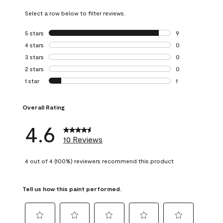
Select a row below to filter reviews.
5 stars
stars
9
9 reviews with 5 
4 stars
stars
0
0 reviews with 4 
3 stars
stars
0
0 reviews with 3 
2 stars
stars
0
0 reviews with 2 
1 star
stars
1
1 review with 1 sta
Overall Rating
4.6
10 Reviews
4 out of 4 (100%) reviewers recommend this product
Tell us how this paint performed.