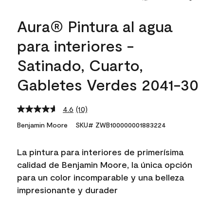
Aura® Pintura al agua
para interiores -
Satinado, Cuarto,
Gabletes Verdes 2041-30
4.6
(10)
Read
10
Benjamin Moore
SKU# ZWB100000001883224
Reviews.
Same
page
La pintura para interiores de primerísima
link.
calidad de Benjamin Moore, la única opción
para un color incomparable y una belleza
impresionante y durader