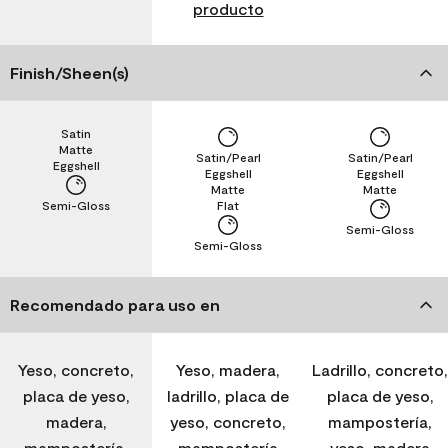
producto
Finish/Sheen(s)
Satin
Matte
Satin/Pearl
Satin/Pearl
Eggshell
Eggshell
Eggshell
Matte
Matte
Semi-Gloss
Flat
Semi-Gloss
Semi-Gloss
Recomendado para uso en
Yeso, concreto,
Yeso, madera,
Ladrillo, concreto,
placa de yeso,
ladrillo, placa de
placa de yeso,
madera,
yeso, concreto,
mampostería,
mampostería,
mampostería
yeso, madera