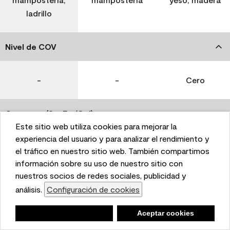
ladrillo
Nivel de COV
-
-
Cero
Coverage (Sq. Ft./Gal)
Este sitio web utiliza cookies para mejorar la
This website uses cookies to enhance user experience
experiencia del usuario y para analizar el rendimiento y
350-400
400-450
400-450
and to analyze performance and traffic on our website.
el tráfico en nuestro sitio web. También compartimos
We also share information about your use of our site
información sobre su uso de nuestro sitio con
with our social media, advertising, and analytics
nuestros socios de redes sociales, publicidad y
Tiempo de secado
partners.
análisis.
Configuración de cookies
Cookie Settings
1 hora
1 hora
1 hora
Negar
Deny
Aceptar cookies
Accept Cookies