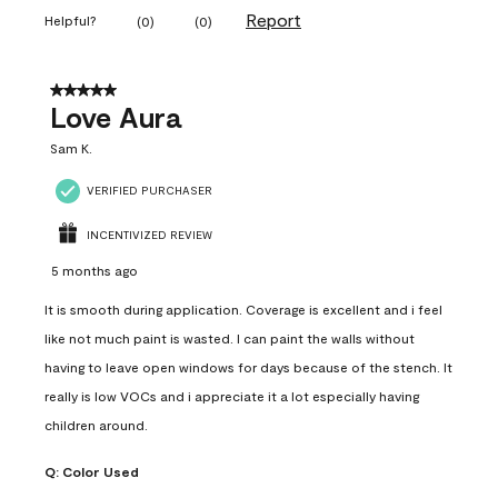
Report
Helpful?
(
0
)
(
0
)
5 out of 5 stars.
Love Aura
Sam K.
VERIFIED PURCHASER
INCENTIVIZED REVIEW
5 months ago
It is smooth during application. Coverage is excellent and i feel
like not much paint is wasted. I can paint the walls without
having to leave open windows for days because of the stench. It
really is low VOCs and i appreciate it a lot especially having
children around.
Q:
Color Used