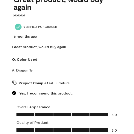
again
MMMM
VERIFIED PURCHASER
6 months ago
Great product, would buy again
Q:
Color Used
A:
Dragonfly
Project Completed
Furniture
Yes, I recommend this product.
Overall Appearance
Overall Appearance, 5.0 out of 5
5.0
Quality of Product
Quality of Product, 5.0 out of 5
5.0