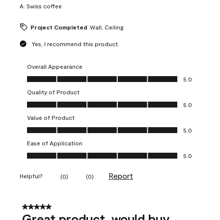
A:
Swiss coffee
Project Completed
Wall, Ceiling
Yes, I recommend this product.
Overall Appearance
Overall Appearance, 5.0 out of 5
5.0
Quality of Product
Quality of Product, 5.0 out of 5
5.0
Value of Product
Value of Product, 5.0 out of 5
5.0
Ease of Application
Ease of Application, 5.0 out of 5
5.0
Report
Helpful?
(
0
)
(
0
)
5 out of 5 stars.
Great product, would buy