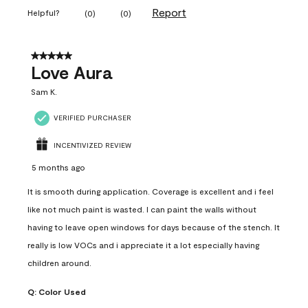
Report
Helpful?
(
0
)
(
0
)
5 out of 5 stars.
Love Aura
Sam K.
VERIFIED PURCHASER
INCENTIVIZED REVIEW
5 months ago
It is smooth during application. Coverage is excellent and i feel
like not much paint is wasted. I can paint the walls without
having to leave open windows for days because of the stench. It
really is low VOCs and i appreciate it a lot especially having
children around.
Q:
Color Used