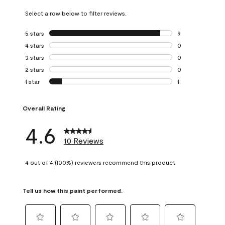
Select a row below to filter reviews.
5 stars
stars
9
9 reviews with 5 
4 stars
stars
0
0 reviews with 4 
3 stars
stars
0
0 reviews with 3 
2 stars
stars
0
0 reviews with 2 
1 star
stars
1
1 review with 1 sta
Overall Rating
4.6
10 Reviews
4 out of 4 (100%) reviewers recommend this product
Tell us how this paint performed.