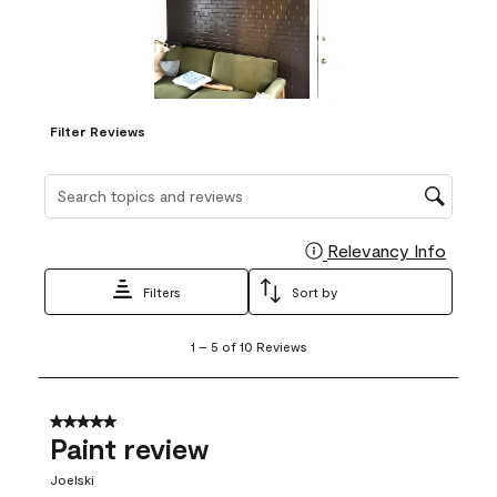
Filter Reviews
Search topics and reviews search region
Relevancy Info
Display
Filters
Sort by
1
1
–
5 of 10
Reviews
to
5
of
10
5 out of 5 stars.
Reviews
Paint review
.
Joelski