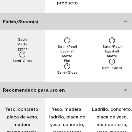
producto
Finish/Sheen(s)
Satin
Matte
Satin/Pearl
Satin/Pearl
Eggshell
Eggshell
Eggshell
Matte
Matte
Semi-Gloss
Flat
Semi-Gloss
Semi-Gloss
Recomendado para uso en
Yeso, concreto,
Yeso, madera,
Ladrillo, concreto,
placa de yeso,
ladrillo, placa de
placa de yeso,
madera,
yeso, concreto,
mampostería,
mampostería,
mampostería
yeso, madera