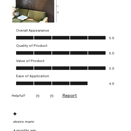
Overall Appearance
Overall Appearance, 5.0 out of 5
5.0
Quality of Product
Quality of Product, 5.0 out of 5
5.0
Value of Product
Value of Product, 5.0 out of 5
5.0
Ease of Application
Ease of Application, 4.0 out of 5
4.0
Report
Helpful?
(
1
)
(
1
)
1 out of 5 stars.
ebeiro marin
4 months ago