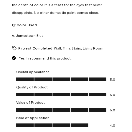
the depth of color. It is a feast for the eyes that never
disappoints. No other domestic paint comes close.
Q:
Color Used
A:
Jamestown Blue
Project Completed
Wall, Trim, Stairs, Living Room
Yes, I recommend this product.
Overall Appearance
Overall Appearance, 5.0 out of 5
5.0
Quality of Product
Quality of Product, 5.0 out of 5
5.0
Value of Product
Value of Product, 5.0 out of 5
5.0
Ease of Application
Ease of Application, 4.0 out of 5
4.0