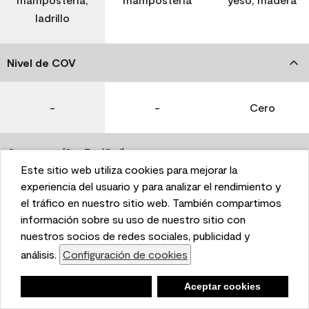
ladrillo
Nivel de COV
-
-
Cero
Coverage (Sq. Ft./Gal)
Este sitio web utiliza cookies para mejorar la
This website uses cookies to enhance user experience
experiencia del usuario y para analizar el rendimiento y
350-400
400-450
400-450
and to analyze performance and traffic on our website.
el tráfico en nuestro sitio web. También compartimos
We also share information about your use of our site
información sobre su uso de nuestro sitio con
with our social media, advertising, and analytics
nuestros socios de redes sociales, publicidad y
Tiempo de secado
partners.
análisis.
Configuración de cookies
Cookie Settings
1 hora
1 hora
1 hora
Negar
Deny
Aceptar cookies
Accept Cookies