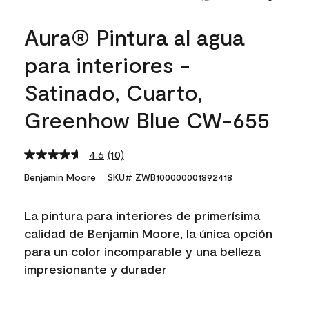
Aura® Pintura al agua
para interiores -
Satinado, Cuarto,
Greenhow Blue CW-655
4.6
(10)
Read
10
Benjamin Moore
SKU# ZWB100000001892418
Reviews.
Same
page
La pintura para interiores de primerísima
link.
calidad de Benjamin Moore, la única opción
para un color incomparable y una belleza
impresionante y durader