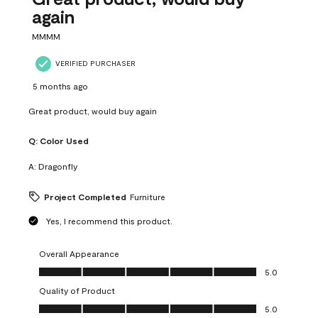
again
MMMM
VERIFIED PURCHASER
5 months ago
Great product, would buy again
Q:
Color Used
A:
Dragonfly
Project Completed
Furniture
Yes, I recommend this product.
Overall Appearance
Overall Appearance, 5.0 out of 5
5.0
Quality of Product
Quality of Product, 5.0 out of 5
5.0