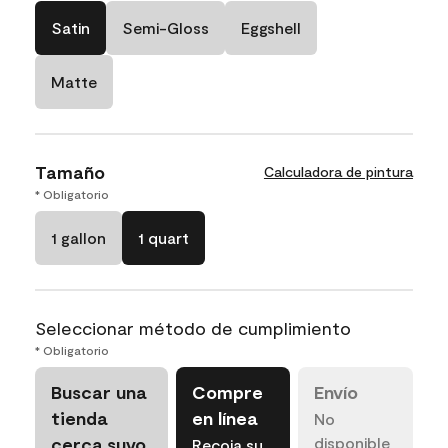
Satin
Semi-Gloss
Eggshell
Matte
Tamaño
Calculadora de pintura
* Obligatorio
1 gallon
1 quart
Seleccionar método de cumplimiento
* Obligatorio
Buscar una
Compre
Envío
tienda
en línea
No
cerca suyo
disponible
Recoja su