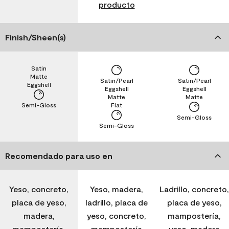
producto
Finish/Sheen(s)
Satin
Matte
Satin/Pearl
Satin/Pearl
Eggshell
Eggshell
Eggshell
Matte
Matte
Semi-Gloss
Flat
Semi-Gloss
Semi-Gloss
Recomendado para uso en
Yeso, concreto,
Yeso, madera,
Ladrillo, concreto,
placa de yeso,
ladrillo, placa de
placa de yeso,
madera,
yeso, concreto,
mampostería,
mampostería,
mampostería
yeso, madera