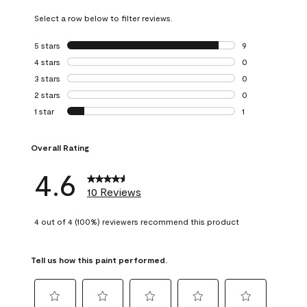
Select a row below to filter reviews.
5 stars
stars
9
9 reviews with 5 
4 stars
stars
0
0 reviews with 4 
3 stars
stars
0
0 reviews with 3 
2 stars
stars
0
0 reviews with 2 
1 star
stars
1
1 review with 1 sta
Overall Rating
4.6
10 Reviews
4 out of 4 (100%) reviewers recommend this product
Tell us how this paint performed.