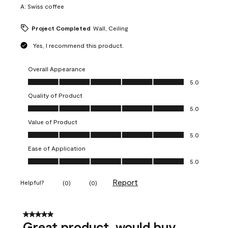
A:
Swiss coffee
Project Completed
Wall, Ceiling
Yes, I recommend this product.
Overall Appearance
Overall Appearance, 5.0 out of 5
5.0
Quality of Product
Quality of Product, 5.0 out of 5
5.0
Value of Product
Value of Product, 5.0 out of 5
5.0
Ease of Application
Ease of Application, 5.0 out of 5
5.0
Report
Helpful?
(
0
)
(
0
)
5 out of 5 stars.
Great product, would buy