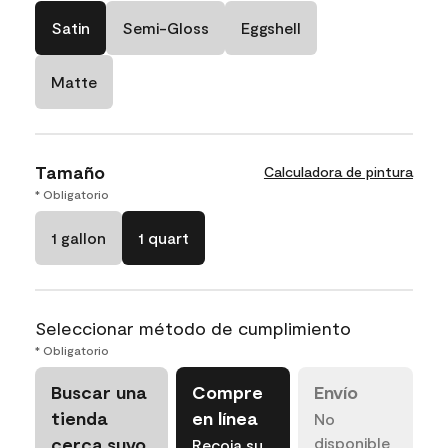
Satin
Semi-Gloss
Eggshell
Matte
Tamaño
Calculadora de pintura
* Obligatorio
1 gallon
1 quart
Seleccionar método de cumplimiento
* Obligatorio
Buscar una
Compre
Envío
tienda
en línea
No
cerca suyo
disponible
Recoja su