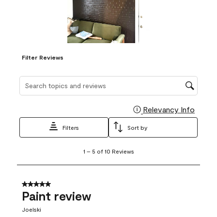
Filter Reviews
Search topics and reviews search region
Relevancy Info
Display
Filters
Sort by
1
1
–
5 of 10
Reviews
to
5
of
10
5 out of 5 stars.
Reviews
Paint review
.
Joelski