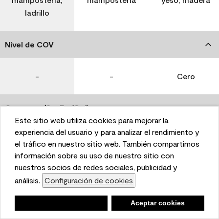
ladrillo
Nivel de COV
-
-
Cero
Coverage (Sq. Ft./Gal)
Este sitio web utiliza cookies para mejorar la
This website uses cookies to enhance user experience
experiencia del usuario y para analizar el rendimiento y
350-400
400-450
400-450
and to analyze performance and traffic on our website.
el tráfico en nuestro sitio web. También compartimos
We also share information about your use of our site
información sobre su uso de nuestro sitio con
with our social media, advertising, and analytics
nuestros socios de redes sociales, publicidad y
Tiempo de secado
partners.
análisis.
Configuración de cookies
Cookie Settings
1 hora
1 hora
1 hora
Negar
Deny
Aceptar cookies
Accept Cookies