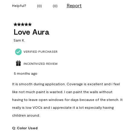
Report
Helpful?
(
0
)
(
0
)
5 out of 5 stars.
Love Aura
Sam K.
VERIFIED PURCHASER
INCENTIVIZED REVIEW
5 months ago
It is smooth during application. Coverage is excellent and i feel
like not much paint is wasted. I can paint the walls without
having to leave open windows for days because of the stench. It
really is low VOCs and i appreciate it a lot especially having
children around.
Q:
Color Used