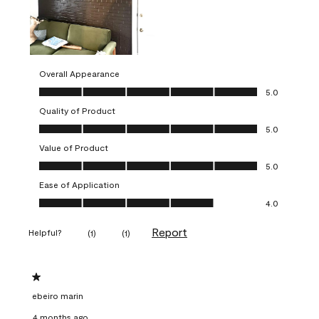
Overall Appearance
Overall Appearance, 5.0 out of 5
5.0
Quality of Product
Quality of Product, 5.0 out of 5
5.0
Value of Product
Value of Product, 5.0 out of 5
5.0
Ease of Application
Ease of Application, 4.0 out of 5
4.0
Report
Helpful?
(
1
)
(
1
)
1 out of 5 stars.
ebeiro marin
4 months ago