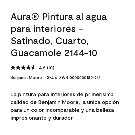
Aura® Pintura al agua
para interiores -
Satinado, Cuarto,
Guacamole 2144-10
4.6
(10)
Read
10
Benjamin Moore
SKU# ZWB100000001891912
Reviews.
Same
page
La pintura para interiores de primerísima
link.
calidad de Benjamin Moore, la única opción
para un color incomparable y una belleza
impresionante y durader