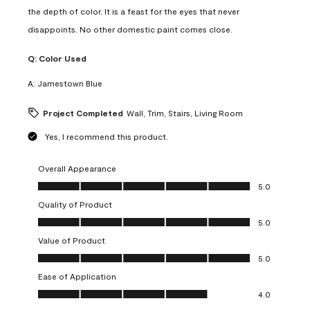
the depth of color. It is a feast for the eyes that never
disappoints. No other domestic paint comes close.
Q:
Color Used
A:
Jamestown Blue
Project Completed
Wall, Trim, Stairs, Living Room
Yes, I recommend this product.
Overall Appearance
Overall Appearance, 5.0 out of 5
5.0
Quality of Product
Quality of Product, 5.0 out of 5
5.0
Value of Product
Value of Product, 5.0 out of 5
5.0
Ease of Application
Ease of Application, 4.0 out of 5
4.0