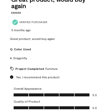
again
MMMM
VERIFIED PURCHASER
5 months ago
Great product, would buy again
Q:
Color Used
A:
Dragonfly
Project Completed
Furniture
Yes, I recommend this product.
Overall Appearance
Overall Appearance, 5.0 out of 5
5.0
Quality of Product
Quality of Product, 5.0 out of 5
5.0