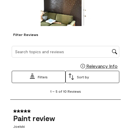
Filter Reviews
Search topics and reviews search region
Relevancy Info
Display
Filters
Sort by
1
1
–
5 of 10
Reviews
to
5
of
10
5 out of 5 stars.
Reviews
Paint review
.
Joelski