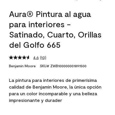
Aura® Pintura al agua
para interiores -
Satinado, Cuarto, Orillas
del Golfo 665
4.6
(10)
Read
10
Benjamin Moore
SKU# ZWB100000001891500
Reviews.
Same
page
La pintura para interiores de primerísima
link.
calidad de Benjamin Moore, la única opción
para un color incomparable y una belleza
impresionante y durader