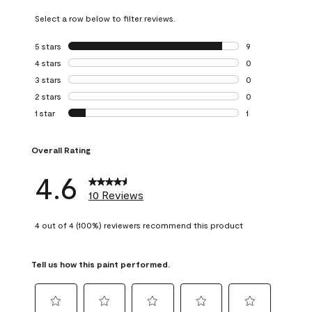
Select a row below to filter reviews.
5 stars
stars
9
9 reviews with 5 
4 stars
stars
0
0 reviews with 4 
3 stars
stars
0
0 reviews with 3 
2 stars
stars
0
0 reviews with 2 
1 star
stars
1
1 review with 1 sta
Overall Rating
4.6
10 Reviews
4 out of 4 (100%) reviewers recommend this product
Tell us how this paint performed.