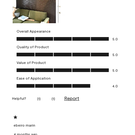
Overall Appearance
Overall Appearance, 5.0 out of 5
5.0
Quality of Product
Quality of Product, 5.0 out of 5
5.0
Value of Product
Value of Product, 5.0 out of 5
5.0
Ease of Application
Ease of Application, 4.0 out of 5
4.0
Report
Helpful?
(
1
)
(
1
)
1 out of 5 stars.
ebeiro marin
4 months ago