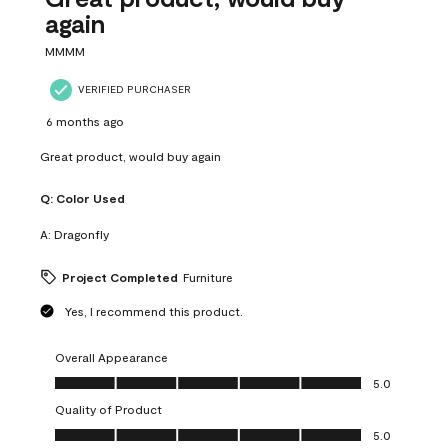
again
MMMM
VERIFIED PURCHASER
6 months ago
Great product, would buy again
Q:
Color Used
A:
Dragonfly
Project Completed
Furniture
Yes, I recommend this product.
Overall Appearance
Overall Appearance, 5.0 out of 5
5.0
Quality of Product
Quality of Product, 5.0 out of 5
5.0