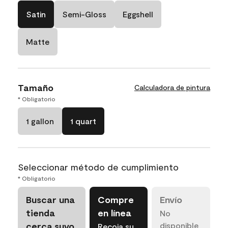
Satin
Semi-Gloss
Eggshell
Matte
Tamaño
Calculadora de pintura
* Obligatorio
1 gallon
1 quart
Seleccionar método de cumplimiento
* Obligatorio
Buscar una
Compre
Envío
tienda
en línea
No
cerca suyo
disponible
Recoja su