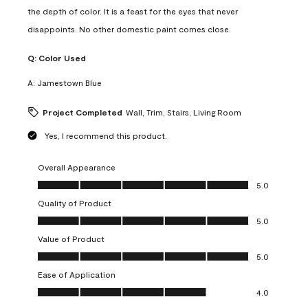
the depth of color. It is a feast for the eyes that never
disappoints. No other domestic paint comes close.
Q:
Color Used
A:
Jamestown Blue
Project Completed
Wall, Trim, Stairs, Living Room
Yes, I recommend this product.
Overall Appearance
Overall Appearance, 5.0 out of 5
5.0
Quality of Product
Quality of Product, 5.0 out of 5
5.0
Value of Product
Value of Product, 5.0 out of 5
5.0
Ease of Application
Ease of Application, 4.0 out of 5
4.0