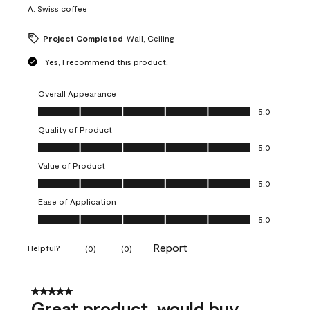
A:
Swiss coffee
Project Completed
Wall, Ceiling
Yes, I recommend this product.
Overall Appearance
Overall Appearance, 5.0 out of 5
5.0
Quality of Product
Quality of Product, 5.0 out of 5
5.0
Value of Product
Value of Product, 5.0 out of 5
5.0
Ease of Application
Ease of Application, 5.0 out of 5
5.0
Report
Helpful?
(
0
)
(
0
)
5 out of 5 stars.
Great product, would buy