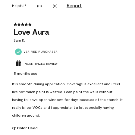
Report
Helpful?
(
0
)
(
0
)
5 out of 5 stars.
Love Aura
Sam K.
VERIFIED PURCHASER
INCENTIVIZED REVIEW
5 months ago
It is smooth during application. Coverage is excellent and i feel
like not much paint is wasted. I can paint the walls without
having to leave open windows for days because of the stench. It
really is low VOCs and i appreciate it a lot especially having
children around.
Q:
Color Used