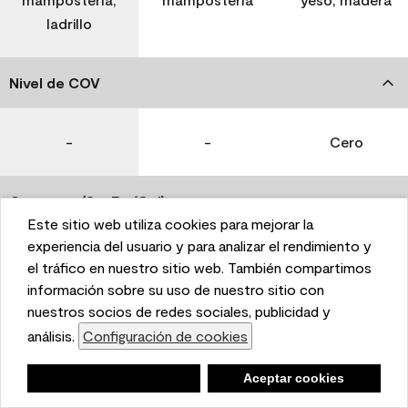
ladrillo
Nivel de COV
-
-
Cero
Coverage (Sq. Ft./Gal)
Este sitio web utiliza cookies para mejorar la
This website uses cookies to enhance user experience
experiencia del usuario y para analizar el rendimiento y
350-400
400-450
400-450
and to analyze performance and traffic on our website.
el tráfico en nuestro sitio web. También compartimos
We also share information about your use of our site
información sobre su uso de nuestro sitio con
with our social media, advertising, and analytics
nuestros socios de redes sociales, publicidad y
Tiempo de secado
partners.
análisis.
Configuración de cookies
Cookie Settings
1 hora
1 hora
1 hora
Negar
Deny
Aceptar cookies
Accept Cookies