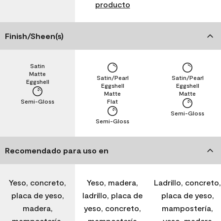
producto
Finish/Sheen(s)
Satin
Matte
Satin/Pearl
Satin/Pearl
Eggshell
Eggshell
Eggshell
Matte
Matte
Semi-Gloss
Flat
Semi-Gloss
Semi-Gloss
Recomendado para uso en
Yeso, concreto,
Yeso, madera,
Ladrillo, concreto,
placa de yeso,
ladrillo, placa de
placa de yeso,
madera,
yeso, concreto,
mampostería,
mampostería,
mampostería
yeso, madera