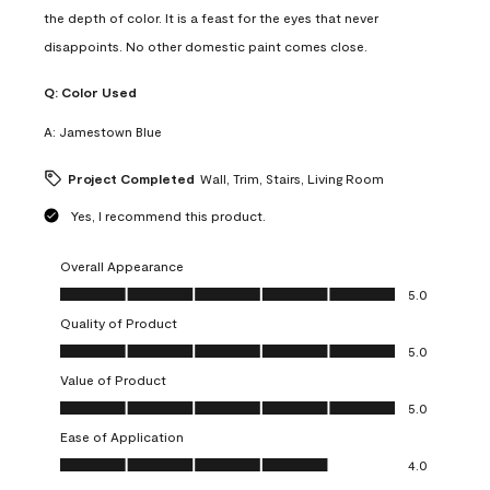
the depth of color. It is a feast for the eyes that never
disappoints. No other domestic paint comes close.
Q:
Color Used
A:
Jamestown Blue
Project Completed
Wall, Trim, Stairs, Living Room
Yes, I recommend this product.
Overall Appearance
Overall Appearance, 5.0 out of 5
5.0
Quality of Product
Quality of Product, 5.0 out of 5
5.0
Value of Product
Value of Product, 5.0 out of 5
5.0
Ease of Application
Ease of Application, 4.0 out of 5
4.0