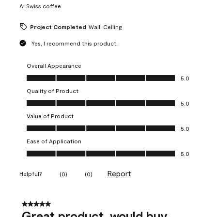
A:
Swiss coffee
Project Completed
Wall, Ceiling
Yes, I recommend this product.
Overall Appearance
Overall Appearance, 5.0 out of 5
5.0
Quality of Product
Quality of Product, 5.0 out of 5
5.0
Value of Product
Value of Product, 5.0 out of 5
5.0
Ease of Application
Ease of Application, 5.0 out of 5
5.0
Report
Helpful?
(
0
)
(
0
)
5 out of 5 stars.
Great product, would buy