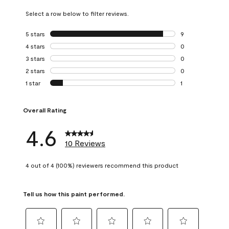
Select a row below to filter reviews.
5 stars
stars
9
9 reviews with 5 
4 stars
stars
0
0 reviews with 4 
3 stars
stars
0
0 reviews with 3 
2 stars
stars
0
0 reviews with 2 
1 star
stars
1
1 review with 1 sta
Overall Rating
4.6
10 Reviews
4 out of 4 (100%) reviewers recommend this product
Tell us how this paint performed.