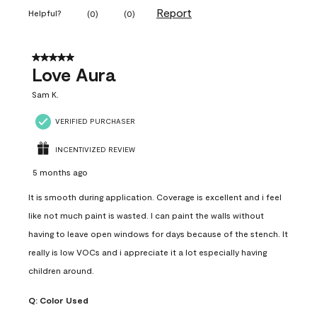
Report
Helpful?
(
0
)
(
0
)
5 out of 5 stars.
Love Aura
Sam K.
VERIFIED PURCHASER
INCENTIVIZED REVIEW
5 months ago
It is smooth during application. Coverage is excellent and i feel
like not much paint is wasted. I can paint the walls without
having to leave open windows for days because of the stench. It
really is low VOCs and i appreciate it a lot especially having
children around.
Q:
Color Used