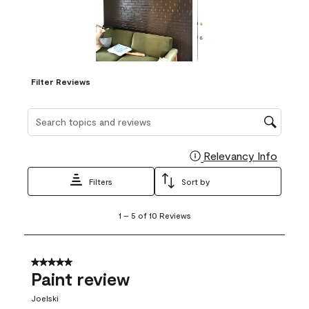
Filter Reviews
Search topics and reviews search region
Relevancy Info
Display
Filters
Sort by
1
1
–
5 of 10
Reviews
to
5
of
10
5 out of 5 stars.
Reviews
Paint review
.
Joelski