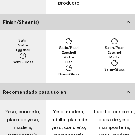
producto
Finish/Sheen(s)
Satin
Matte
Satin/Pearl
Satin/Pearl
Eggshell
Eggshell
Eggshell
Matte
Matte
Semi-Gloss
Flat
Semi-Gloss
Semi-Gloss
Recomendado para uso en
Yeso, concreto,
Yeso, madera,
Ladrillo, concreto,
placa de yeso,
ladrillo, placa de
placa de yeso,
madera,
yeso, concreto,
mampostería,
mampostería,
mampostería
yeso, madera