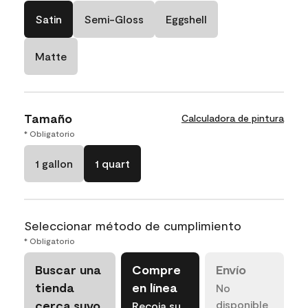
Satin
Semi-Gloss
Eggshell
Matte
Tamaño
Calculadora de pintura
* Obligatorio
1 gallon
1 quart
Seleccionar método de cumplimiento
* Obligatorio
Buscar una
Compre
Envío
tienda
en línea
No
cerca suyo
disponible
Recoja su