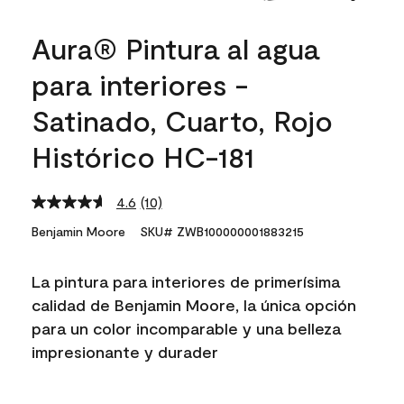
Aura® Pintura al agua
para interiores -
Satinado, Cuarto, Rojo
Histórico HC-181
4.6
(10)
Read
10
Benjamin Moore
SKU# ZWB100000001883215
Reviews.
Same
page
La pintura para interiores de primerísima
link.
calidad de Benjamin Moore, la única opción
para un color incomparable y una belleza
impresionante y durader