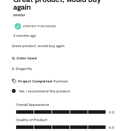
again
MMMM
VERIFIED PURCHASER
5 months ago
Great product, would buy again
Q:
Color Used
A:
Dragonfly
Project Completed
Furniture
Yes, I recommend this product.
Overall Appearance
Overall Appearance, 5.0 out of 5
5.0
Quality of Product
Quality of Product, 5.0 out of 5
5.0