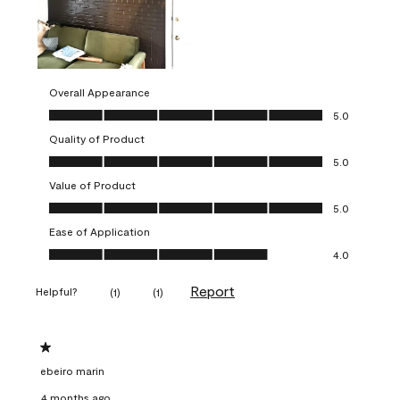
Overall Appearance
Overall Appearance, 5.0 out of 5
5.0
Quality of Product
Quality of Product, 5.0 out of 5
5.0
Value of Product
Value of Product, 5.0 out of 5
5.0
Ease of Application
Ease of Application, 4.0 out of 5
4.0
Report
Helpful?
(
1
)
(
1
)
1 out of 5 stars.
ebeiro marin
4 months ago