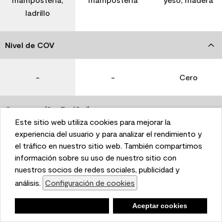
ladrillo
Nivel de COV
-
-
Cero
Coverage (Sq. Ft./Gal)
Este sitio web utiliza cookies para mejorar la
This website uses cookies to enhance user experience
experiencia del usuario y para analizar el rendimiento y
350-400
400-450
400-450
and to analyze performance and traffic on our website.
el tráfico en nuestro sitio web. También compartimos
We also share information about your use of our site
información sobre su uso de nuestro sitio con
with our social media, advertising, and analytics
nuestros socios de redes sociales, publicidad y
Tiempo de secado
partners.
análisis.
Configuración de cookies
Cookie Settings
1 hora
1 hora
1 hora
Negar
Deny
Aceptar cookies
Accept Cookies