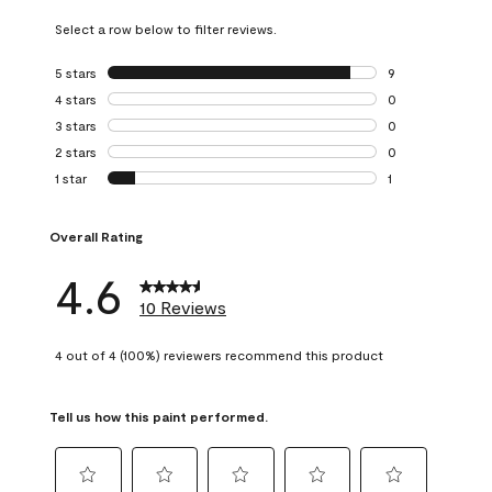
Select a row below to filter reviews.
5 stars
stars
9
9 reviews with 5 
4 stars
stars
0
0 reviews with 4 
3 stars
stars
0
0 reviews with 3 
2 stars
stars
0
0 reviews with 2 
1 star
stars
1
1 review with 1 sta
Overall Rating
4.6
10 Reviews
4 out of 4 (100%) reviewers recommend this product
Tell us how this paint performed.