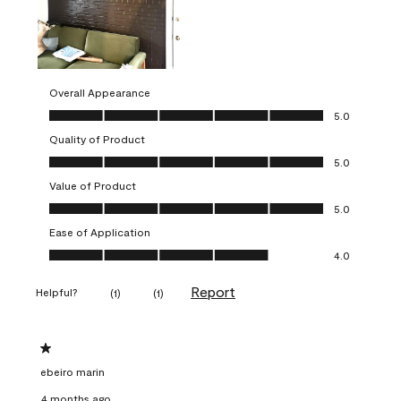
Overall Appearance
Overall Appearance, 5.0 out of 5
5.0
Quality of Product
Quality of Product, 5.0 out of 5
5.0
Value of Product
Value of Product, 5.0 out of 5
5.0
Ease of Application
Ease of Application, 4.0 out of 5
4.0
Report
Helpful?
(
1
)
(
1
)
1 out of 5 stars.
ebeiro marin
4 months ago