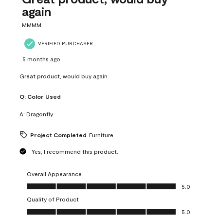
again
MMMM
VERIFIED PURCHASER
5 months ago
Great product, would buy again
Q:
Color Used
A:
Dragonfly
Project Completed
Furniture
Yes, I recommend this product.
Overall Appearance
Overall Appearance, 5.0 out of 5
5.0
Quality of Product
Quality of Product, 5.0 out of 5
5.0