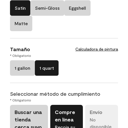
Satin
Semi-Gloss
Eggshell
Matte
Tamaño
Calculadora de pintura
* Obligatorio
1 gallon
1 quart
Seleccionar método de cumplimiento
* Obligatorio
Buscar una
Compre
Envío
tienda
en línea
No
cerca suyo
disponible
Recoja su