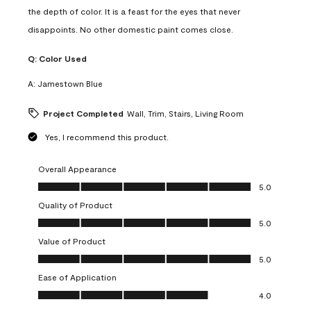
the depth of color. It is a feast for the eyes that never
disappoints. No other domestic paint comes close.
Q:
Color Used
A:
Jamestown Blue
Project Completed
Wall, Trim, Stairs, Living Room
Yes, I recommend this product.
Overall Appearance
Overall Appearance, 5.0 out of 5
5.0
Quality of Product
Quality of Product, 5.0 out of 5
5.0
Value of Product
Value of Product, 5.0 out of 5
5.0
Ease of Application
Ease of Application, 4.0 out of 5
4.0