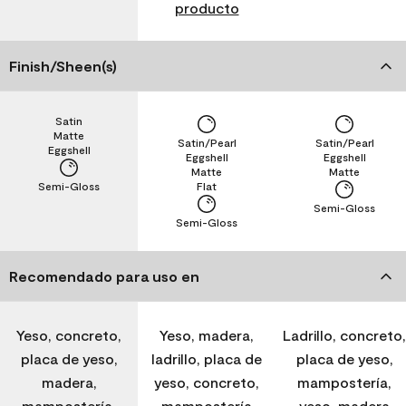
producto
Finish/Sheen(s)
Satin
Matte
Satin/Pearl
Satin/Pearl
Eggshell
Eggshell
Eggshell
Matte
Matte
Semi-Gloss
Flat
Semi-Gloss
Semi-Gloss
Recomendado para uso en
Yeso, concreto,
Yeso, madera,
Ladrillo, concreto,
placa de yeso,
ladrillo, placa de
placa de yeso,
madera,
yeso, concreto,
mampostería,
mampostería,
mampostería
yeso, madera