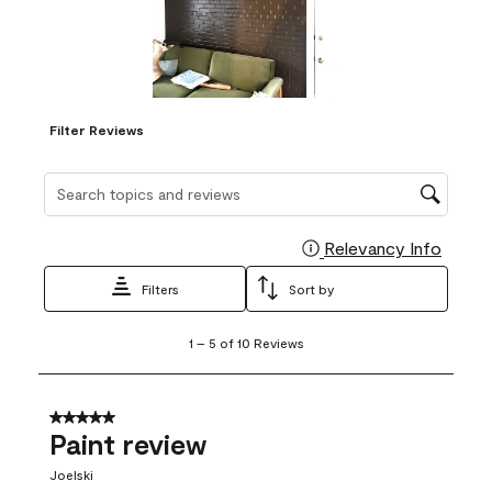
Filter Reviews
Search topics and reviews search region
Relevancy Info
Display
Filters
Sort by
1
1
–
5 of 10
Reviews
to
5
of
10
5 out of 5 stars.
Reviews
Paint review
.
Joelski