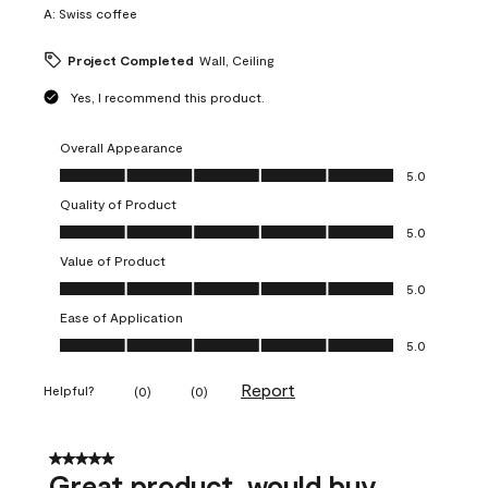
A:
Swiss coffee
Project Completed
Wall, Ceiling
Yes, I recommend this product.
Overall Appearance
Overall Appearance, 5.0 out of 5
5.0
Quality of Product
Quality of Product, 5.0 out of 5
5.0
Value of Product
Value of Product, 5.0 out of 5
5.0
Ease of Application
Ease of Application, 5.0 out of 5
5.0
Report
Helpful?
(
0
)
(
0
)
5 out of 5 stars.
Great product, would buy