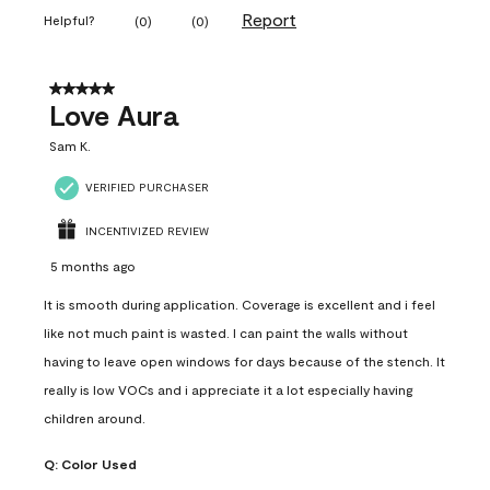
Report
Helpful?
(
0
)
(
0
)
5 out of 5 stars.
Love Aura
Sam K.
VERIFIED PURCHASER
INCENTIVIZED REVIEW
5 months ago
It is smooth during application. Coverage is excellent and i feel
like not much paint is wasted. I can paint the walls without
having to leave open windows for days because of the stench. It
really is low VOCs and i appreciate it a lot especially having
children around.
Q:
Color Used