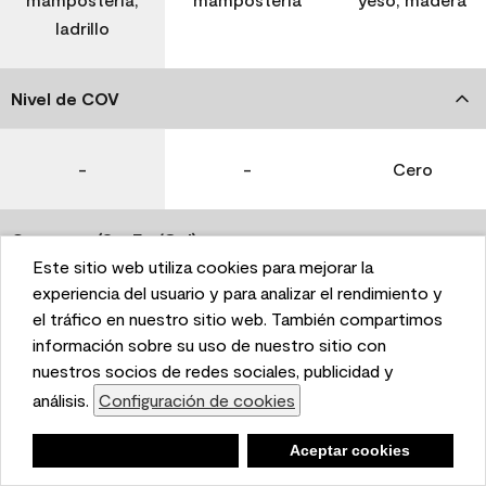
ladrillo
Nivel de COV
-
-
Cero
Coverage (Sq. Ft./Gal)
Este sitio web utiliza cookies para mejorar la
This website uses cookies to enhance user experience
experiencia del usuario y para analizar el rendimiento y
350-400
400-450
400-450
and to analyze performance and traffic on our website.
el tráfico en nuestro sitio web. También compartimos
We also share information about your use of our site
información sobre su uso de nuestro sitio con
with our social media, advertising, and analytics
nuestros socios de redes sociales, publicidad y
Tiempo de secado
partners.
análisis.
Configuración de cookies
Cookie Settings
1 hora
1 hora
1 hora
Negar
Deny
Aceptar cookies
Accept Cookies