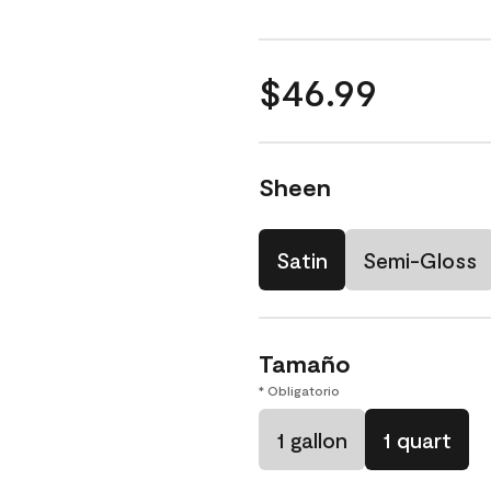
$46.99
Sheen
Satin
Semi-Gloss
Tamaño
* Obligatorio
1 gallon
1 quart