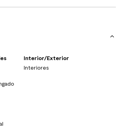
les
Interior/Exterior
Interiores
ngado
al