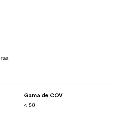
uras
Gama de COV
< 50