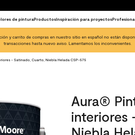
lores de pintura
Productos
Inspiración para proyectos
Profesiona
pción y carrito de compras en nuestro sitio en español no están disponib
transacciones hasta nuevo aviso. Lamentamos los inconvenientes.
eriores - Satinado, Cuarto, Niebla Helada CSP-575
Aura® Pint
interiores
Niebla He