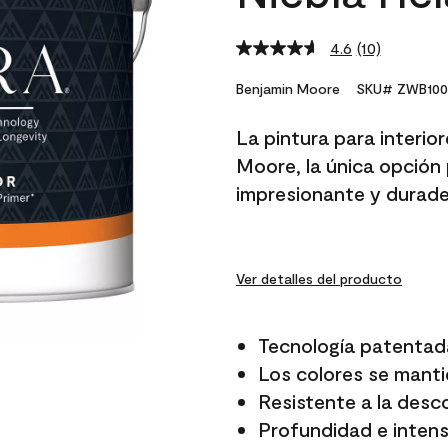
4.6
(10)
Read
10
Reviews.
Benjamin Moore
SKU# ZWB100
Same
page
La pintura para interio
link.
Moore, la única opción 
impresionante y durade
Ver detalles del producto
Tecnología patentad
Los colores se manti
Resistente a la desc
Profundidad e intensi