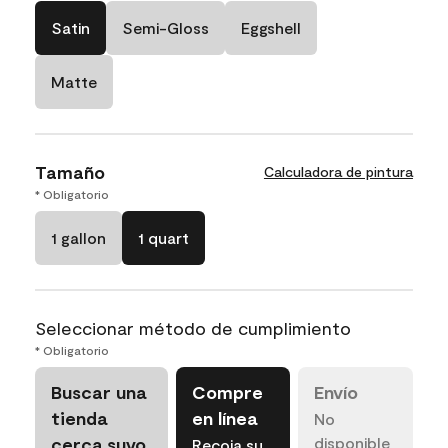
Satin
Semi-Gloss
Eggshell
Matte
Tamaño
Calculadora de pintura
* Obligatorio
1 gallon
1 quart
Seleccionar método de cumplimiento
* Obligatorio
Buscar una
Compre
Envío
tienda
en línea
No
cerca suyo
disponible
Recoja su