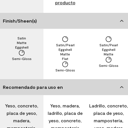
producto
Finish/Sheen(s)
Satin
Matte
Satin/Pearl
Satin/Pearl
Eggshell
Eggshell
Eggshell
Matte
Matte
Semi-Gloss
Flat
Semi-Gloss
Semi-Gloss
Recomendado para uso en
Yeso, concreto,
Yeso, madera,
Ladrillo, concreto,
placa de yeso,
ladrillo, placa de
placa de yeso,
madera,
yeso, concreto,
mampostería,
mampostería,
mampostería
yeso, madera