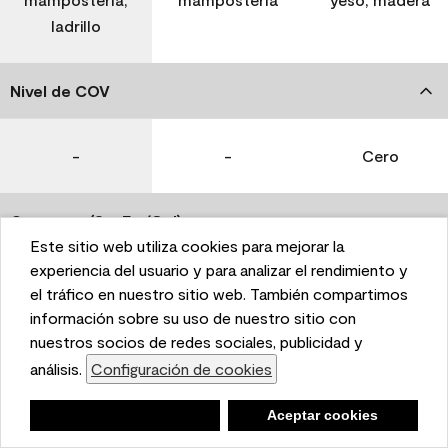
ladrillo
Nivel de COV
-
-
Cero
Coverage (Sq. Ft./Gal)
Este sitio web utiliza cookies para mejorar la
This website uses cookies to enhance user experience
experiencia del usuario y para analizar el rendimiento y
350-400
400-450
400-450
and to analyze performance and traffic on our website.
el tráfico en nuestro sitio web. También compartimos
We also share information about your use of our site
información sobre su uso de nuestro sitio con
with our social media, advertising, and analytics
nuestros socios de redes sociales, publicidad y
Tiempo de secado
partners.
análisis.
Configuración de cookies
Cookie Settings
1 hora
1 hora
1 hora
Negar
Deny
Aceptar cookies
Accept Cookies