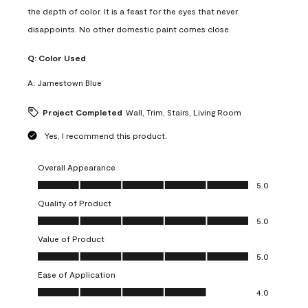
the depth of color. It is a feast for the eyes that never
disappoints. No other domestic paint comes close.
Q:
Color Used
A:
Jamestown Blue
Project Completed
Wall, Trim, Stairs, Living Room
Yes, I recommend this product.
Overall Appearance
Overall Appearance, 5.0 out of 5
5.0
Quality of Product
Quality of Product, 5.0 out of 5
5.0
Value of Product
Value of Product, 5.0 out of 5
5.0
Ease of Application
Ease of Application, 4.0 out of 5
4.0