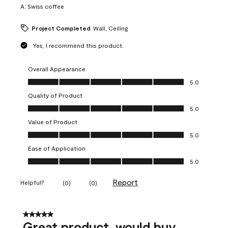
A:
Swiss coffee
Project Completed
Wall, Ceiling
Yes, I recommend this product.
Overall Appearance
Overall Appearance, 5.0 out of 5
5.0
Quality of Product
Quality of Product, 5.0 out of 5
5.0
Value of Product
Value of Product, 5.0 out of 5
5.0
Ease of Application
Ease of Application, 5.0 out of 5
5.0
Report
Helpful?
(
0
)
(
0
)
5 out of 5 stars.
Great product, would buy