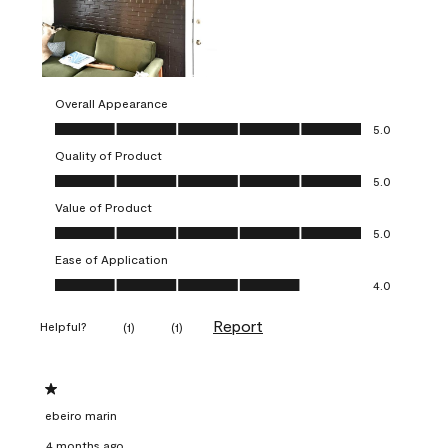
Overall Appearance
Overall Appearance, 5.0 out of 5
5.0
Quality of Product
Quality of Product, 5.0 out of 5
5.0
Value of Product
Value of Product, 5.0 out of 5
5.0
Ease of Application
Ease of Application, 4.0 out of 5
4.0
Report
Helpful?
(
1
)
(
1
)
1 out of 5 stars.
ebeiro marin
4 months ago