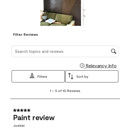
Filter Reviews
Search topics and reviews search region
Relevancy Info
Display
Filters
Sort by
1
1
–
5 of 10
Reviews
to
5
of
10
5 out of 5 stars.
Reviews
Paint review
.
Joelski