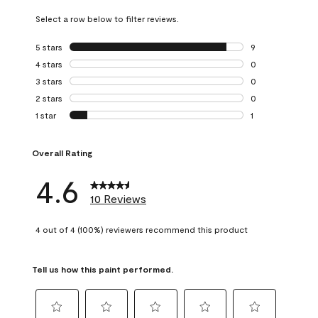
Select a row below to filter reviews.
5 stars
stars
9
9 reviews with 5 
4 stars
stars
0
0 reviews with 4 
3 stars
stars
0
0 reviews with 3 
2 stars
stars
0
0 reviews with 2 
1 star
stars
1
1 review with 1 sta
Overall Rating
4.6
10 Reviews
4 out of 4 (100%) reviewers recommend this product
Tell us how this paint performed.