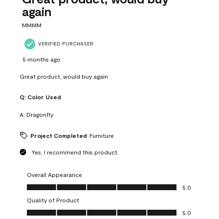
again
MMMM
VERIFIED PURCHASER
5 months ago
Great product, would buy again
Q:
Color Used
A:
Dragonfly
Project Completed
Furniture
Yes, I recommend this product.
Overall Appearance
Overall Appearance, 5.0 out of 5
5.0
Quality of Product
Quality of Product, 5.0 out of 5
5.0