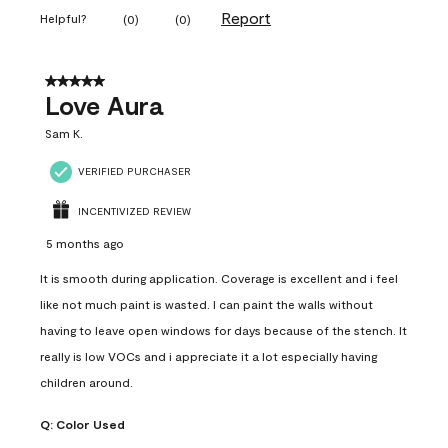
Report
Helpful?
(
0
)
(
0
)
5 out of 5 stars.
Love Aura
Sam K.
VERIFIED PURCHASER
INCENTIVIZED REVIEW
5 months ago
It is smooth during application. Coverage is excellent and i feel
like not much paint is wasted. I can paint the walls without
having to leave open windows for days because of the stench. It
really is low VOCs and i appreciate it a lot especially having
children around.
Q:
Color Used