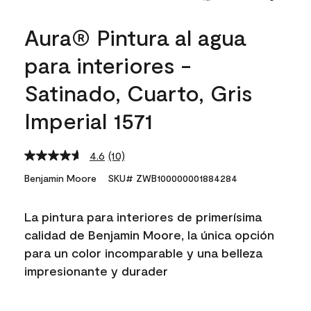
Aura® Pintura al agua
para interiores -
Satinado, Cuarto, Gris
Imperial 1571
4.6
(10)
Read
10
Benjamin Moore
SKU# ZWB100000001884284
Reviews.
Same
page
La pintura para interiores de primerísima
link.
calidad de Benjamin Moore, la única opción
para un color incomparable y una belleza
impresionante y durader