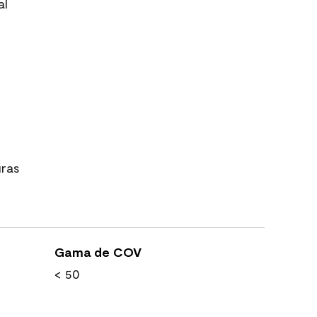
al
uras
Gama de COV
< 50