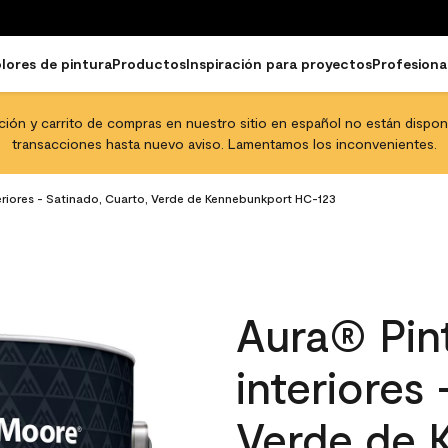
lores de pintura
Productos
Inspiración para proyectos
Profesiona
pción y carrito de compras en nuestro sitio en español no están disponib
transacciones hasta nuevo aviso. Lamentamos los inconvenientes.
eriores - Satinado, Cuarto, Verde de Kennebunkport HC-123
Aura® Pint
interiores
Verde de 