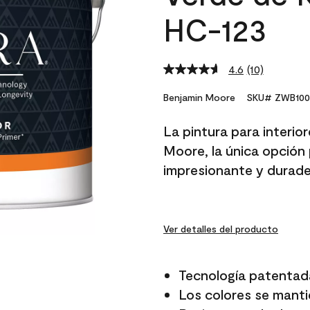
HC-123
4.6
(10)
Read
10
Reviews.
Benjamin Moore
SKU# ZWB100
Same
page
La pintura para interio
link.
Moore, la única opción 
impresionante y durade
Ver detalles del producto
Tecnología patentad
Los colores se manti