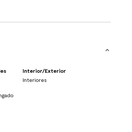
les
Interior/Exterior
Interiores
ngado