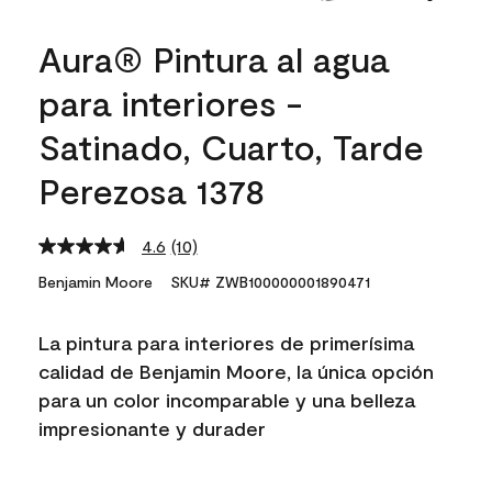
Aura® Pintura al agua
para interiores -
Satinado, Cuarto, Tarde
Perezosa 1378
4.6
(10)
Read
10
Benjamin Moore
SKU# ZWB100000001890471
Reviews.
Same
page
La pintura para interiores de primerísima
link.
calidad de Benjamin Moore, la única opción
para un color incomparable y una belleza
impresionante y durader