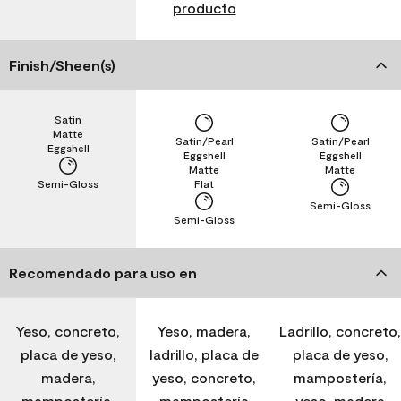
producto
Finish/Sheen(s)
Satin
Matte
Satin/Pearl
Satin/Pearl
Eggshell
Eggshell
Eggshell
Matte
Matte
Semi-Gloss
Flat
Semi-Gloss
Semi-Gloss
Recomendado para uso en
Yeso, concreto,
Yeso, madera,
Ladrillo, concreto,
placa de yeso,
ladrillo, placa de
placa de yeso,
madera,
yeso, concreto,
mampostería,
mampostería,
mampostería
yeso, madera