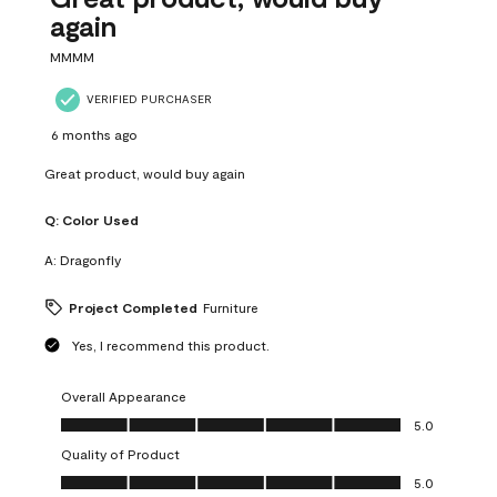
again
MMMM
VERIFIED PURCHASER
6 months ago
Great product, would buy again
Q:
Color Used
A:
Dragonfly
Project Completed
Furniture
Yes, I recommend this product.
Overall Appearance
Overall Appearance, 5.0 out of 5
5.0
Quality of Product
Quality of Product, 5.0 out of 5
5.0