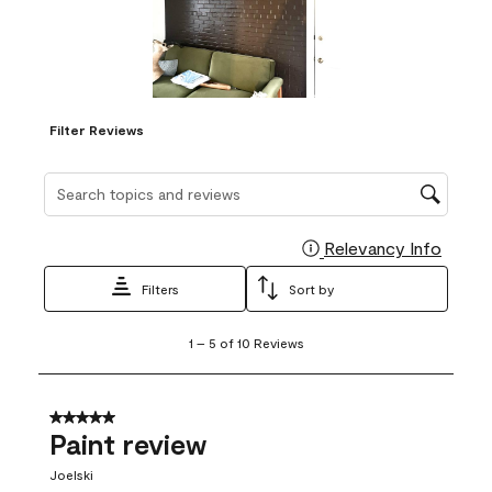
Filter Reviews
Search topics and reviews search region
Relevancy Info
Display
Filters
Sort by
1
1
–
5 of 10
Reviews
to
5
of
10
5 out of 5 stars.
Reviews
Paint review
.
Joelski