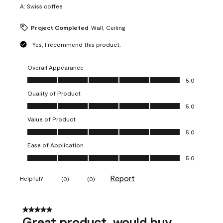
A:
Swiss coffee
Project Completed
Wall, Ceiling
Yes, I recommend this product.
Overall Appearance
Overall Appearance, 5.0 out of 5
5.0
Quality of Product
Quality of Product, 5.0 out of 5
5.0
Value of Product
Value of Product, 5.0 out of 5
5.0
Ease of Application
Ease of Application, 5.0 out of 5
5.0
Report
Helpful?
(
0
)
(
0
)
5 out of 5 stars.
Great product, would buy