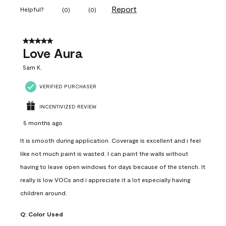
Report
Helpful?
(
0
)
(
0
)
5 out of 5 stars.
Love Aura
Sam K.
VERIFIED PURCHASER
INCENTIVIZED REVIEW
5 months ago
It is smooth during application. Coverage is excellent and i feel
like not much paint is wasted. I can paint the walls without
having to leave open windows for days because of the stench. It
really is low VOCs and i appreciate it a lot especially having
children around.
Q:
Color Used