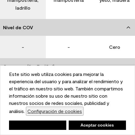
ladrillo
Nivel de COV
-
-
Cero
Coverage (Sq. Ft./Gal)
Este sitio web utiliza cookies para mejorar la
This website uses cookies to enhance user experience
experiencia del usuario y para analizar el rendimiento y
350-400
400-450
400-450
and to analyze performance and traffic on our website.
el tráfico en nuestro sitio web. También compartimos
We also share information about your use of our site
información sobre su uso de nuestro sitio con
with our social media, advertising, and analytics
nuestros socios de redes sociales, publicidad y
Tiempo de secado
partners.
análisis.
Configuración de cookies
Cookie Settings
1 hora
1 hora
1 hora
Negar
Deny
Aceptar cookies
Accept Cookies