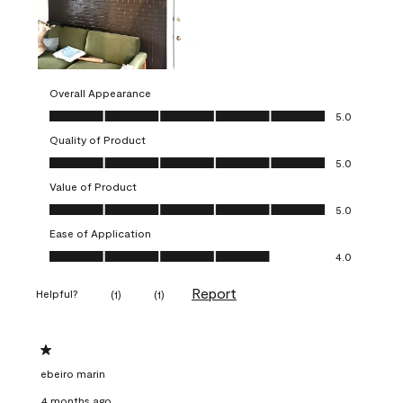
Overall Appearance
Overall Appearance, 5.0 out of 5
5.0
Quality of Product
Quality of Product, 5.0 out of 5
5.0
Value of Product
Value of Product, 5.0 out of 5
5.0
Ease of Application
Ease of Application, 4.0 out of 5
4.0
Report
Helpful?
(
1
)
(
1
)
1 out of 5 stars.
ebeiro marin
4 months ago