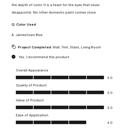
the depth of color. It is a feast for the eyes that never
disappoints. No other domestic paint comes close.
Q:
Color Used
A:
Jamestown Blue
Project Completed
Wall, Trim, Stairs, Living Room
Yes, I recommend this product.
Overall Appearance
Overall Appearance, 5.0 out of 5
5.0
Quality of Product
Quality of Product, 5.0 out of 5
5.0
Value of Product
Value of Product, 5.0 out of 5
5.0
Ease of Application
Ease of Application, 4.0 out of 5
4.0