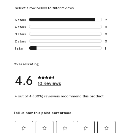
Select a row below to filter reviews.
5 stars
stars
9
9 reviews with 5 
4 stars
stars
0
0 reviews with 4 
3 stars
stars
0
0 reviews with 3 
2 stars
stars
0
0 reviews with 2 
1 star
stars
1
1 review with 1 sta
Overall Rating
4.6
10 Reviews
4 out of 4 (100%) reviewers recommend this product
Tell us how this paint performed.