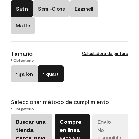
Satin
Semi-Gloss
Eggshell
Matte
Tamaño
Calculadora de pintura
* Obligatorio
1 gallon
1 quart
Seleccionar método de cumplimiento
* Obligatorio
Buscar una
Compre
Envío
tienda
en línea
No
cerca suyo
disponible
Recoja su