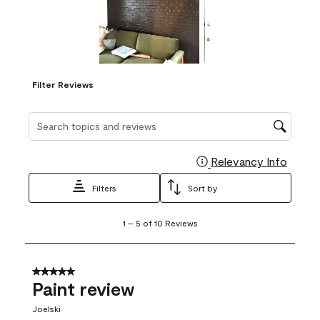
Filter Reviews
Search topics and reviews search region
Relevancy Info
Display
Filters
Sort by
1
1
–
5 of 10
Reviews
to
5
of
10
5 out of 5 stars.
Reviews
Paint review
.
Joelski