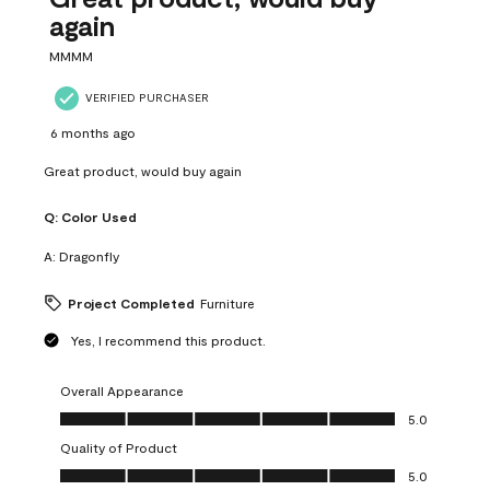
again
MMMM
VERIFIED PURCHASER
6 months ago
Great product, would buy again
Q:
Color Used
A:
Dragonfly
Project Completed
Furniture
Yes, I recommend this product.
Overall Appearance
Overall Appearance, 5.0 out of 5
5.0
Quality of Product
Quality of Product, 5.0 out of 5
5.0