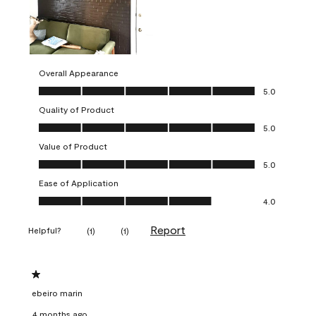
Overall Appearance
Overall Appearance, 5.0 out of 5
5.0
Quality of Product
Quality of Product, 5.0 out of 5
5.0
Value of Product
Value of Product, 5.0 out of 5
5.0
Ease of Application
Ease of Application, 4.0 out of 5
4.0
Report
Helpful?
(
1
)
(
1
)
1 out of 5 stars.
ebeiro marin
4 months ago