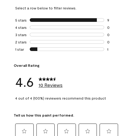
Select a row below to filter reviews.
5 stars
stars
9
9 reviews with 5 
4 stars
stars
0
0 reviews with 4 
3 stars
stars
0
0 reviews with 3 
2 stars
stars
0
0 reviews with 2 
1 star
stars
1
1 review with 1 sta
Overall Rating
4.6
10 Reviews
4 out of 4 (100%) reviewers recommend this product
Tell us how this paint performed.