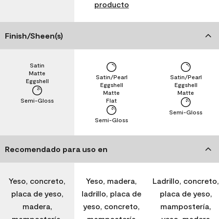
producto
Finish/Sheen(s)
Satin
Matte
Satin/Pearl
Satin/Pearl
Eggshell
Eggshell
Eggshell
Matte
Matte
Semi-Gloss
Flat
Semi-Gloss
Semi-Gloss
Recomendado para uso en
Yeso, concreto,
Yeso, madera,
Ladrillo, concreto,
placa de yeso,
ladrillo, placa de
placa de yeso,
madera,
yeso, concreto,
mampostería,
mampostería,
mampostería
yeso, madera