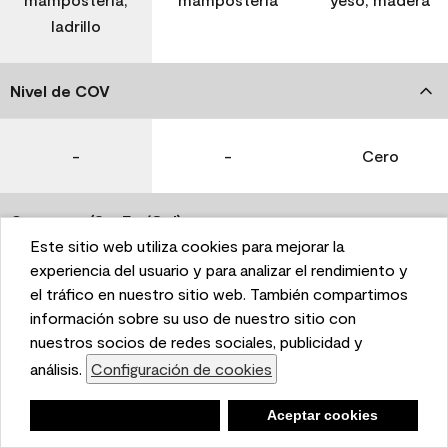
ladrillo
Nivel de COV
-
-
Cero
Coverage (Sq. Ft./Gal)
Este sitio web utiliza cookies para mejorar la
This website uses cookies to enhance user experience
experiencia del usuario y para analizar el rendimiento y
350-400
400-450
400-450
and to analyze performance and traffic on our website.
el tráfico en nuestro sitio web. También compartimos
We also share information about your use of our site
información sobre su uso de nuestro sitio con
with our social media, advertising, and analytics
nuestros socios de redes sociales, publicidad y
Tiempo de secado
partners.
análisis.
Configuración de cookies
Cookie Settings
1 hora
1 hora
1 hora
Negar
Deny
Aceptar cookies
Accept Cookies