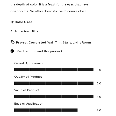
the depth of color. It is a feast for the eyes that never
disappoints. No other domestic paint comes close.
Q:
Color Used
A:
Jamestown Blue
Project Completed
Wall, Trim, Stairs, Living Room
Yes, I recommend this product.
Overall Appearance
Overall Appearance, 5.0 out of 5
5.0
Quality of Product
Quality of Product, 5.0 out of 5
5.0
Value of Product
Value of Product, 5.0 out of 5
5.0
Ease of Application
Ease of Application, 4.0 out of 5
4.0