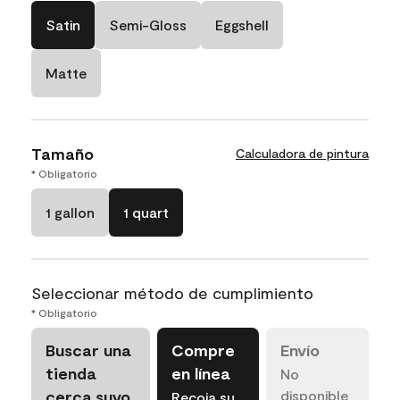
Satin
Semi-Gloss
Eggshell
Matte
Tamaño
Calculadora de pintura
* Obligatorio
1 gallon
1 quart
Seleccionar método de cumplimiento
* Obligatorio
Buscar una
Compre
Envío
tienda
en línea
No
cerca suyo
disponible
Recoja su