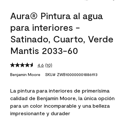
Aura® Pintura al agua
para interiores -
Satinado, Cuarto, Verde
Mantis 2033-60
4.6
(10)
Read
10
Benjamin Moore
SKU# ZWB100000001886193
Reviews.
Same
page
La pintura para interiores de primerísima
link.
calidad de Benjamin Moore, la única opción
para un color incomparable y una belleza
impresionante y durader