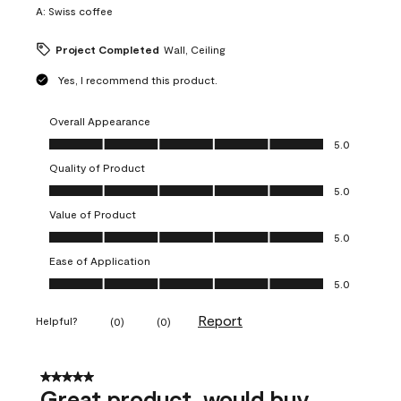
A:
Swiss coffee
Project Completed
Wall, Ceiling
Yes, I recommend this product.
Overall Appearance
Overall Appearance, 5.0 out of 5
5.0
Quality of Product
Quality of Product, 5.0 out of 5
5.0
Value of Product
Value of Product, 5.0 out of 5
5.0
Ease of Application
Ease of Application, 5.0 out of 5
5.0
Report
Helpful?
(
0
)
(
0
)
5 out of 5 stars.
Great product, would buy