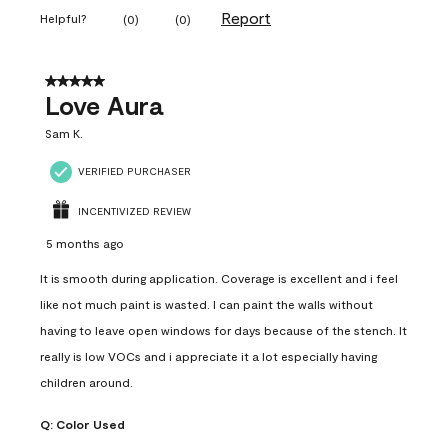
Report
Helpful?
(
0
)
(
0
)
5 out of 5 stars.
Love Aura
Sam K.
VERIFIED PURCHASER
INCENTIVIZED REVIEW
5 months ago
It is smooth during application. Coverage is excellent and i feel
like not much paint is wasted. I can paint the walls without
having to leave open windows for days because of the stench. It
really is low VOCs and i appreciate it a lot especially having
children around.
Q:
Color Used