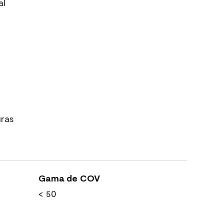
al
uras
Gama de COV
< 50