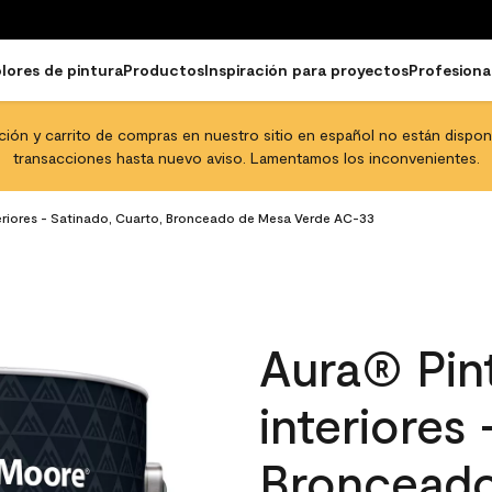
lores de pintura
Productos
Inspiración para proyectos
Profesiona
pción y carrito de compras en nuestro sitio en español no están disponib
transacciones hasta nuevo aviso. Lamentamos los inconvenientes.
teriores - Satinado, Cuarto, Bronceado de Mesa Verde AC-33
Aura® Pint
interiores
Bronceado