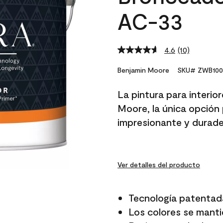
AC-33
4.6
(10)
Read
10
Reviews.
Benjamin Moore
SKU# ZWB100
Same
page
La pintura para interio
link.
Moore, la única opción 
impresionante y durade
Ver detalles del producto
Tecnología patentad
Los colores se manti