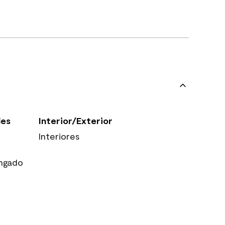
les
Interior/Exterior
Interiores
ngado