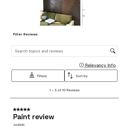
Filter Reviews
Search topics and reviews search region
Relevancy Info
Display
Filters
Sort by
1
1
–
5 of 10
Reviews
to
5
of
10
5 out of 5 stars.
Reviews
Paint review
.
Joelski