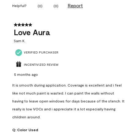
Report
Helpful?
(
0
)
(
0
)
5 out of 5 stars.
Love Aura
Sam K.
VERIFIED PURCHASER
INCENTIVIZED REVIEW
5 months ago
It is smooth during application. Coverage is excellent and i feel
like not much paint is wasted. I can paint the walls without
having to leave open windows for days because of the stench. It
really is low VOCs and i appreciate it a lot especially having
children around.
Q:
Color Used