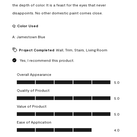
the depth of color. It is a feast for the eyes that never
disappoints. No other domestic paint comes close.
Q:
Color Used
A:
Jamestown Blue
Project Completed
Wall, Trim, Stairs, Living Room
Yes, I recommend this product.
Overall Appearance
Overall Appearance, 5.0 out of 5
5.0
Quality of Product
Quality of Product, 5.0 out of 5
5.0
Value of Product
Value of Product, 5.0 out of 5
5.0
Ease of Application
Ease of Application, 4.0 out of 5
4.0