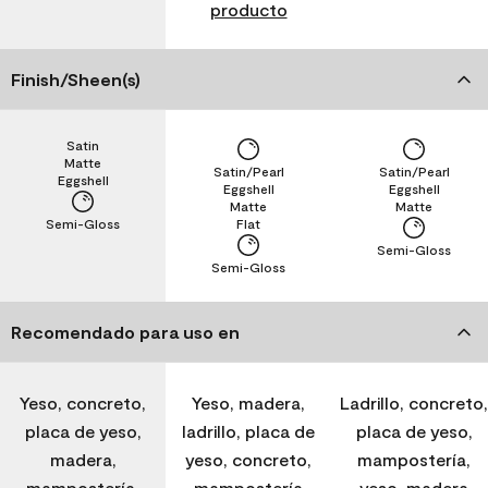
producto
Finish/Sheen(s)
Satin
Matte
Satin/Pearl
Satin/Pearl
Eggshell
Eggshell
Eggshell
Matte
Matte
Semi-Gloss
Flat
Semi-Gloss
Semi-Gloss
Recomendado para uso en
Yeso, concreto,
Yeso, madera,
Ladrillo, concreto,
placa de yeso,
ladrillo, placa de
placa de yeso,
madera,
yeso, concreto,
mampostería,
mampostería,
mampostería
yeso, madera