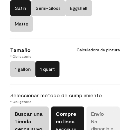
Satin
Semi-Gloss
Eggshell
Matte
Tamaño
Calculadora de pintura
* Obligatorio
1 gallon
1 quart
Seleccionar método de cumplimiento
* Obligatorio
Buscar una
Compre
Envío
tienda
en línea
No
cerca suyo
disponible
Recoja su