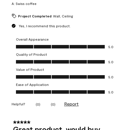
A:
Swiss coffee
Project Completed
Wall, Ceiling
Yes, I recommend this product.
Overall Appearance
Overall Appearance, 5.0 out of 5
5.0
Quality of Product
Quality of Product, 5.0 out of 5
5.0
Value of Product
Value of Product, 5.0 out of 5
5.0
Ease of Application
Ease of Application, 5.0 out of 5
5.0
Report
Helpful?
(
0
)
(
0
)
5 out of 5 stars.
Great product, would buy