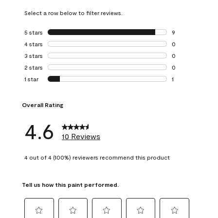
Select a row below to filter reviews.
5 stars
stars
9
9 reviews with 5 
4 stars
stars
0
0 reviews with 4 
3 stars
stars
0
0 reviews with 3 
2 stars
stars
0
0 reviews with 2 
1 star
stars
1
1 review with 1 sta
Overall Rating
4.6
10 Reviews
4 out of 4 (100%) reviewers recommend this product
Tell us how this paint performed.