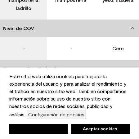
ladrillo
Nivel de COV
-
-
Cero
Coverage (Sq. Ft./Gal)
Este sitio web utiliza cookies para mejorar la
This website uses cookies to enhance user experience
experiencia del usuario y para analizar el rendimiento y
350-400
400-450
400-450
and to analyze performance and traffic on our website.
el tráfico en nuestro sitio web. También compartimos
We also share information about your use of our site
información sobre su uso de nuestro sitio con
with our social media, advertising, and analytics
nuestros socios de redes sociales, publicidad y
Tiempo de secado
partners.
análisis.
Configuración de cookies
Cookie Settings
1 hora
1 hora
1 hora
Negar
Deny
Aceptar cookies
Accept Cookies