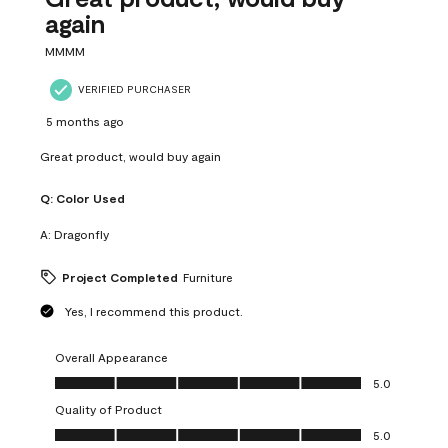
again
MMMM
VERIFIED PURCHASER
5 months ago
Great product, would buy again
Q:
Color Used
A:
Dragonfly
Project Completed
Furniture
Yes, I recommend this product.
Overall Appearance
Overall Appearance, 5.0 out of 5
5.0
Quality of Product
Quality of Product, 5.0 out of 5
5.0