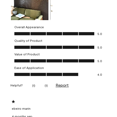
Overall Appearance
Overall Appearance, 5.0 out of 5
5.0
Quality of Product
Quality of Product, 5.0 out of 5
5.0
Value of Product
Value of Product, 5.0 out of 5
5.0
Ease of Application
Ease of Application, 4.0 out of 5
4.0
Report
Helpful?
(
1
)
(
1
)
1 out of 5 stars.
ebeiro marin
4 months ago