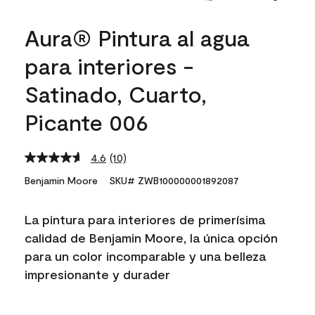
Aura® Pintura al agua
para interiores -
Satinado, Cuarto,
Picante 006
4.6
(10)
Read
10
Benjamin Moore
SKU# ZWB100000001892087
Reviews.
Same
page
La pintura para interiores de primerísima
link.
calidad de Benjamin Moore, la única opción
para un color incomparable y una belleza
impresionante y durader