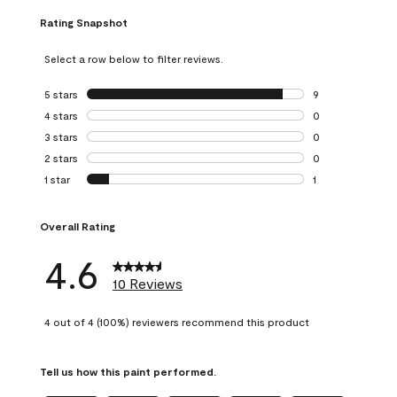
Rating Snapshot
Select a row below to filter reviews.
5 stars
stars
9
9 reviews with 5 
4 stars
stars
0
0 reviews with 4 
3 stars
stars
0
0 reviews with 3 
2 stars
stars
0
0 reviews with 2 
1 star
stars
1
1 review with 1 sta
Overall Rating
4.6
10 Reviews
4 out of 4 (100%) reviewers recommend this product
Tell us how this paint performed.