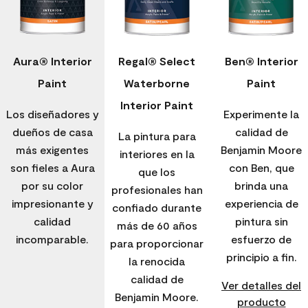
Aura® Interior
Regal® Select
Ben® Interior
Paint
Waterborne
Paint
Interior Paint
Los diseñadores y
Experimente la
dueños de casa
calidad de
La pintura para
más exigentes
Benjamin Moore
interiores en la
son fieles a Aura
con Ben, que
que los
por su color
brinda una
profesionales han
impresionante y
experiencia de
confiado durante
calidad
pintura sin
más de 60 años
incomparable.
esfuerzo de
para proporcionar
principio a fin.
la renocida
calidad de
Ver detalles del
Benjamin Moore.
producto