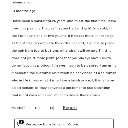
ebeiro marin
4 months ago
I have been a painter for 25 years, and this is the first time I have
used this painting. First, as they are bad and as little is sold, in
the Stor it gets one or two gallons, if it needs more, it has to go
all the stores to complete the order. Second, it is time to place
the pair from top to bottom, otherwise it will be ugly. Third, it
does not yield, more paint goes than you always have. Fourth,
do not buy this product, it leaves much to be desired. I am using
it because the customer let himself be convinced of a salesman
who in life knows what it is to take a brush or a roll, this is to be
a bad person, as they convince a customer to use a painting
that is not even achieved. much to desire these stores
Report
Helpful?
(
0
)
(
3
)
Response from Benjamin Moore: