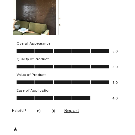
Overall Appearance
Overall Appearance, 5.0 out of 5
5.0
Quality of Product
Quality of Product, 5.0 out of 5
5.0
Value of Product
Value of Product, 5.0 out of 5
5.0
Ease of Application
Ease of Application, 4.0 out of 5
4.0
Report
Helpful?
(
1
)
(
1
)
1 out of 5 stars.