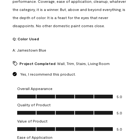
performance. Coverage, ease of application, cleanup, whatever
the category, it is a winner. But, above and beyond everything, is
the depth of color. It is a feast for the eyes that never
disappoints. No other domestic paint comes close.
Q:
Color Used
A:
Jamestown Blue
Project Completed
Wall, Trim, Stairs, Living Room
Yes, I recommend this product.
Overall Appearance
Overall Appearance, 5.0 out of 5
5.0
Quality of Product
Quality of Product, 5.0 out of 5
5.0
Value of Product
Value of Product, 5.0 out of 5
5.0
Ease of Application