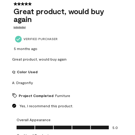
5 out of 5 stars.
Great product, would buy
again
MMMM
VERIFIED PURCHASER
5 months ago
Great product, would buy again
Q:
Color Used
A:
Dragonfly
Project Completed
Furniture
Yes, I recommend this product.
Overall Appearance
Overall Appearance, 5.0 out of 5
5.0