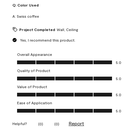
Q:
Color Used
A:
Swiss coffee
Project Completed
Wall, Ceiling
Yes, I recommend this product.
Overall Appearance
Overall Appearance, 5.0 out of 5
5.0
Quality of Product
Quality of Product, 5.0 out of 5
5.0
Value of Product
Value of Product, 5.0 out of 5
5.0
Ease of Application
Ease of Application, 5.0 out of 5
5.0
Report
Helpful?
(
0
)
(
0
)