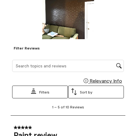
Filter Reviews
Search topics and reviews search region
Relevancy Info
Display
Filters
Sort by
1
1
–
5 of 10
Reviews
to
5
of
10
5 out of 5 stars.
Reviews
Paint review