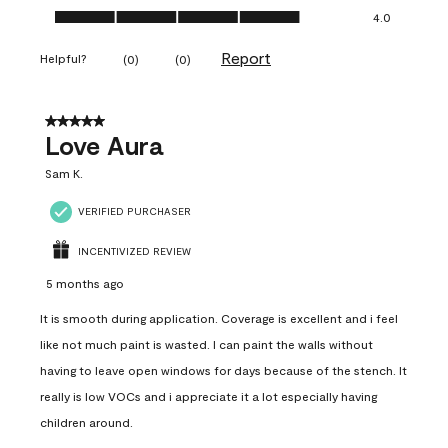
Ease of Application, 4.0 out of 5
4.0
Report
Helpful?
(
0
)
(
0
)
5 out of 5 stars.
Love Aura
Sam K.
VERIFIED PURCHASER
INCENTIVIZED REVIEW
5 months ago
It is smooth during application. Coverage is excellent and i feel
like not much paint is wasted. I can paint the walls without
having to leave open windows for days because of the stench. It
really is low VOCs and i appreciate it a lot especially having
children around.