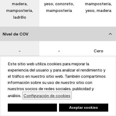
madera,
yeso, concreto,
mampostería,
mampostería,
mampostería
yeso, madera
ladrillo
Nivel de COV
-
-
Cero
Este sitio web utiliza cookies para mejorar la
Coverage (Sq. Ft./Gal)
This website uses cookies to enhance user experience
experiencia del usuario y para analizar el rendimiento y
and to analyze performance and traffic on our website.
el tráfico en nuestro sitio web. También compartimos
We also share information about your use of our site
información sobre su uso de nuestro sitio con
350-400
400-450
400-450
with our social media, advertising, and analytics
nuestros socios de redes sociales, publicidad y
partners.
análisis.
Configuración de cookies
Cookie Settings
Tiempo de secado
Negar
Deny
Aceptar cookies
Accept Cookies