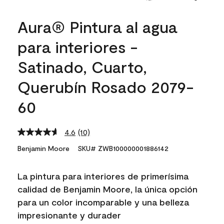
Aura® Pintura al agua
para interiores -
Satinado, Cuarto,
Querubín Rosado 2079-
60
4.6
(10)
Read
10
Benjamin Moore
SKU# ZWB100000001886142
Reviews.
Same
page
La pintura para interiores de primerísima
link.
calidad de Benjamin Moore, la única opción
para un color incomparable y una belleza
impresionante y durader