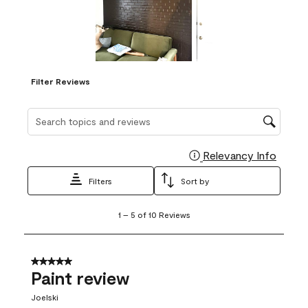
Filter Reviews
Search topics and reviews search region
Relevancy Info
Display
Filters
Sort by
1
1
–
5 of 10
Reviews
to
5
of
10
5 out of 5 stars.
Reviews
Paint review
.
Joelski