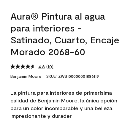
Aura® Pintura al agua
para interiores -
Satinado, Cuarto, Encaje
Morado 2068-60
4.6
(10)
Read
10
Benjamin Moore
SKU# ZWB100000001886119
Reviews.
Same
page
La pintura para interiores de primerísima
link.
calidad de Benjamin Moore, la única opción
para un color incomparable y una belleza
impresionante y durader