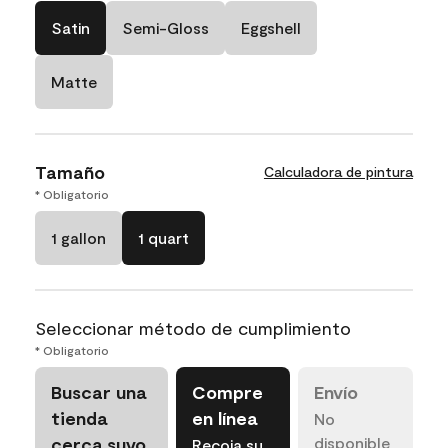
Satin
Semi-Gloss
Eggshell
Matte
Tamaño
Calculadora de pintura
* Obligatorio
1 gallon
1 quart
Seleccionar método de cumplimiento
* Obligatorio
Buscar una
Compre
Envío
tienda
en línea
No
cerca suyo
disponible
Recoja su