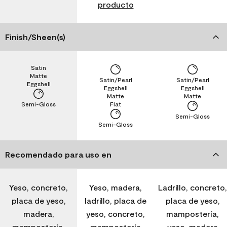
producto
Finish/Sheen(s)
Satin
Matte
Satin/Pearl
Satin/Pearl
Eggshell
Eggshell
Eggshell
Matte
Matte
Semi-Gloss
Flat
Semi-Gloss
Semi-Gloss
Recomendado para uso en
Yeso, concreto,
Yeso, madera,
Ladrillo, concreto,
placa de yeso,
ladrillo, placa de
placa de yeso,
madera,
yeso, concreto,
mampostería,
mampostería,
mampostería
yeso, madera