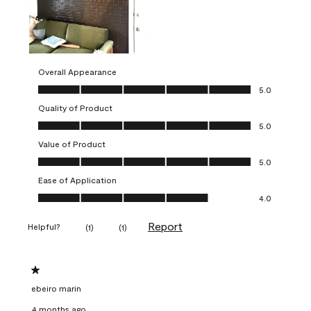
Overall Appearance
Overall Appearance, 5.0 out of 5
5.0
Quality of Product
Quality of Product, 5.0 out of 5
5.0
Value of Product
Value of Product, 5.0 out of 5
5.0
Ease of Application
Ease of Application, 4.0 out of 5
4.0
Report
Helpful?
(
1
)
(
1
)
1 out of 5 stars.
ebeiro marin
4 months ago