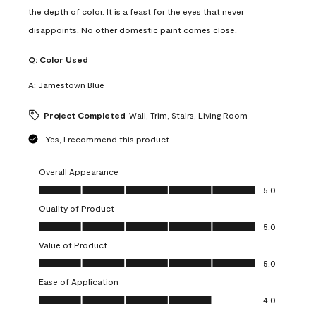
the depth of color. It is a feast for the eyes that never
disappoints. No other domestic paint comes close.
Q:
Color Used
A:
Jamestown Blue
Project Completed
Wall, Trim, Stairs, Living Room
Yes, I recommend this product.
Overall Appearance
Overall Appearance, 5.0 out of 5
5.0
Quality of Product
Quality of Product, 5.0 out of 5
5.0
Value of Product
Value of Product, 5.0 out of 5
5.0
Ease of Application
Ease of Application, 4.0 out of 5
4.0