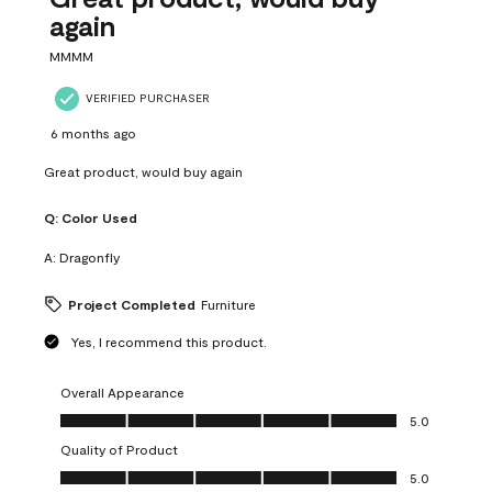
again
MMMM
VERIFIED PURCHASER
6 months ago
Great product, would buy again
Q:
Color Used
A:
Dragonfly
Project Completed
Furniture
Yes, I recommend this product.
Overall Appearance
Overall Appearance, 5.0 out of 5
5.0
Quality of Product
Quality of Product, 5.0 out of 5
5.0