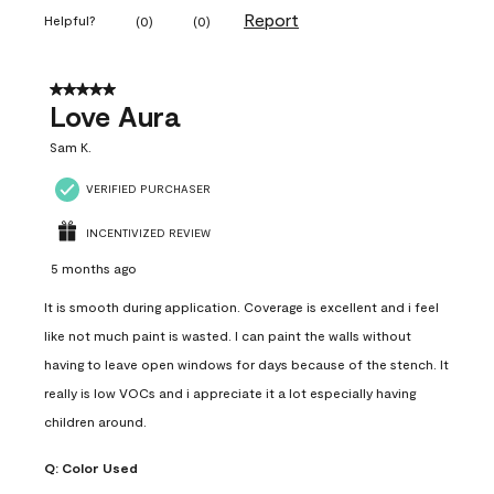
Report
Helpful?
(
0
)
(
0
)
5 out of 5 stars.
Love Aura
Sam K.
VERIFIED PURCHASER
INCENTIVIZED REVIEW
5 months ago
It is smooth during application. Coverage is excellent and i feel
like not much paint is wasted. I can paint the walls without
having to leave open windows for days because of the stench. It
really is low VOCs and i appreciate it a lot especially having
children around.
Q:
Color Used