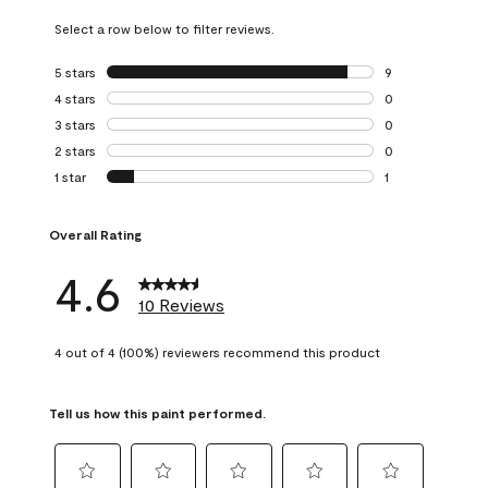
Select a row below to filter reviews.
5 stars
stars
9
9 reviews with 5 
4 stars
stars
0
0 reviews with 4 
3 stars
stars
0
0 reviews with 3 
2 stars
stars
0
0 reviews with 2 
1 star
stars
1
1 review with 1 sta
Overall Rating
4.6
10 Reviews
4 out of 4 (100%) reviewers recommend this product
Tell us how this paint performed.