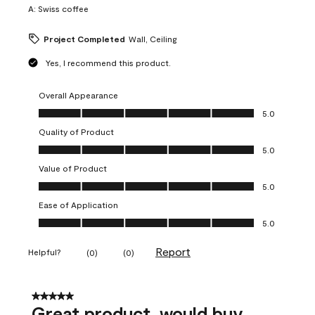
A:
Swiss coffee
Project Completed
Wall, Ceiling
Yes, I recommend this product.
Overall Appearance
Overall Appearance, 5.0 out of 5
5.0
Quality of Product
Quality of Product, 5.0 out of 5
5.0
Value of Product
Value of Product, 5.0 out of 5
5.0
Ease of Application
Ease of Application, 5.0 out of 5
5.0
Report
Helpful?
(
0
)
(
0
)
5 out of 5 stars.
Great product, would buy