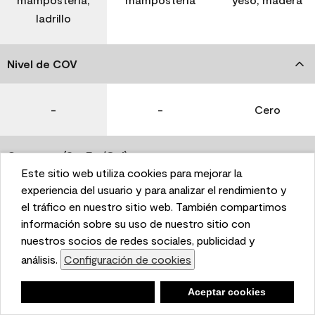
ladrillo
Nivel de COV
-
-
Cero
Coverage (Sq. Ft./Gal)
Este sitio web utiliza cookies para mejorar la
This website uses cookies to enhance user experience
experiencia del usuario y para analizar el rendimiento y
350-400
400-450
400-450
and to analyze performance and traffic on our website.
el tráfico en nuestro sitio web. También compartimos
We also share information about your use of our site
información sobre su uso de nuestro sitio con
with our social media, advertising, and analytics
nuestros socios de redes sociales, publicidad y
Tiempo de secado
partners.
análisis.
Configuración de cookies
Cookie Settings
1 hora
1 hora
1 hora
Negar
Deny
Aceptar cookies
Accept Cookies