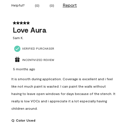
Report
Helpful?
(
0
)
(
0
)
5 out of 5 stars.
Love Aura
Sam K.
VERIFIED PURCHASER
INCENTIVIZED REVIEW
5 months ago
It is smooth during application. Coverage is excellent and i feel
like not much paint is wasted. I can paint the walls without
having to leave open windows for days because of the stench. It
really is low VOCs and i appreciate it a lot especially having
children around.
Q:
Color Used