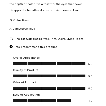
the depth of color. It is a feast for the eyes that never
disappoints. No other domestic paint comes close.
Q:
Color Used
A:
Jamestown Blue
Project Completed
Wall, Trim, Stairs, Living Room
Yes, I recommend this product.
Overall Appearance
Overall Appearance, 5.0 out of 5
5.0
Quality of Product
Quality of Product, 5.0 out of 5
5.0
Value of Product
Value of Product, 5.0 out of 5
5.0
Ease of Application
Ease of Application, 4.0 out of 5
4.0