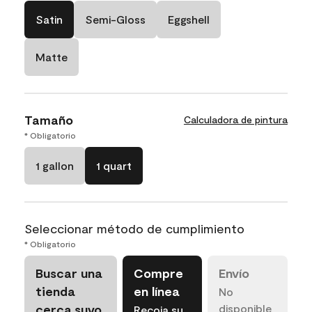
Satin
Semi-Gloss
Eggshell
Matte
Tamaño
Calculadora de pintura
* Obligatorio
1 gallon
1 quart
Seleccionar método de cumplimiento
* Obligatorio
Buscar una
Compre
Envío
tienda
en línea
No
cerca suyo
disponible
Recoja su