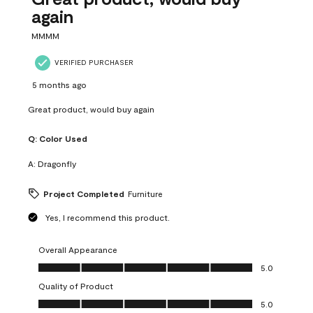
again
MMMM
VERIFIED PURCHASER
5 months ago
Great product, would buy again
Q:
Color Used
A:
Dragonfly
Project Completed
Furniture
Yes, I recommend this product.
Overall Appearance
Overall Appearance, 5.0 out of 5
5.0
Quality of Product
Quality of Product, 5.0 out of 5
5.0