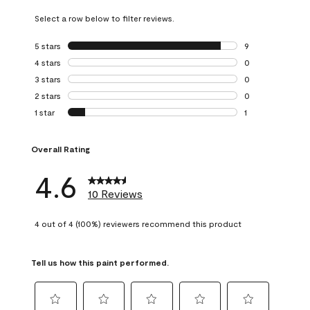
Select a row below to filter reviews.
5 stars
stars
9
9 reviews with 5 
4 stars
stars
0
0 reviews with 4 
3 stars
stars
0
0 reviews with 3 
2 stars
stars
0
0 reviews with 2 
1 star
stars
1
1 review with 1 sta
Overall Rating
4.6
10 Reviews
4 out of 4 (100%) reviewers recommend this product
Tell us how this paint performed.