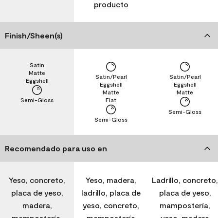
producto
Finish/Sheen(s)
Satin
Matte
Satin/Pearl
Satin/Pearl
Eggshell
Eggshell
Eggshell
Matte
Matte
Semi-Gloss
Flat
Semi-Gloss
Semi-Gloss
Recomendado para uso en
Yeso, concreto,
Yeso, madera,
Ladrillo, concreto,
placa de yeso,
ladrillo, placa de
placa de yeso,
madera,
yeso, concreto,
mampostería,
mampostería,
mampostería
yeso, madera