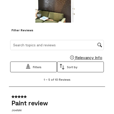
Filter Reviews
Search topics and reviews search region
Relevancy Info
Display
Filters
Sort by
1
1
–
5 of 10
Reviews
to
5
of
10
5 out of 5 stars.
Reviews
Paint review
.
Joelski