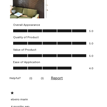
Overall Appearance
Overall Appearance, 5.0 out of 5
5.0
Quality of Product
Quality of Product, 5.0 out of 5
5.0
Value of Product
Value of Product, 5.0 out of 5
5.0
Ease of Application
Ease of Application, 4.0 out of 5
4.0
Report
Helpful?
(
1
)
(
1
)
1 out of 5 stars.
ebeiro marin
4 months ago