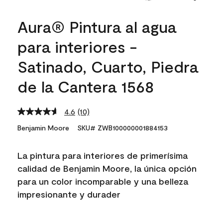
Aura® Pintura al agua
para interiores -
Satinado, Cuarto, Piedra
de la Cantera 1568
4.6
(10)
Read
10
Benjamin Moore
SKU# ZWB100000001884153
Reviews.
Same
page
La pintura para interiores de primerísima
link.
calidad de Benjamin Moore, la única opción
para un color incomparable y una belleza
impresionante y durader