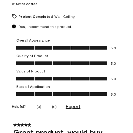
A:
Swiss coffee
Project Completed
Wall, Ceiling
Yes, I recommend this product.
Overall Appearance
Overall Appearance, 5.0 out of 5
5.0
Quality of Product
Quality of Product, 5.0 out of 5
5.0
Value of Product
Value of Product, 5.0 out of 5
5.0
Ease of Application
Ease of Application, 5.0 out of 5
5.0
Report
Helpful?
(
0
)
(
0
)
5 out of 5 stars.
Great product, would buy