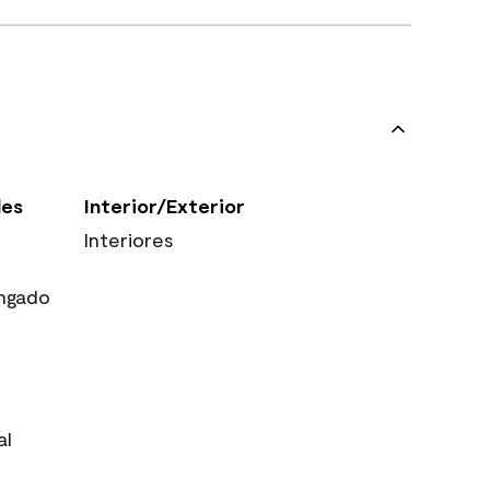
les
Interior/Exterior
Interiores
ngado
al