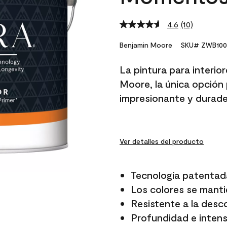
4.6
(10)
Read
10
Reviews.
Benjamin Moore
SKU# ZWB100
Same
page
La pintura para interio
link.
Moore, la única opción 
impresionante y durade
Ver detalles del producto
Tecnología patentad
Los colores se manti
Resistente a la desc
Profundidad e intensi