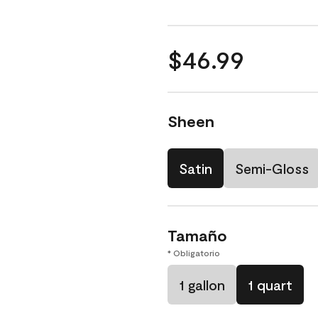
$46.99
Sheen
Satin
Semi-Gloss
Tamaño
* Obligatorio
1 gallon
1 quart