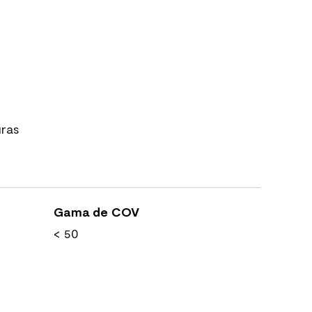
uras
Gama de COV
< 50