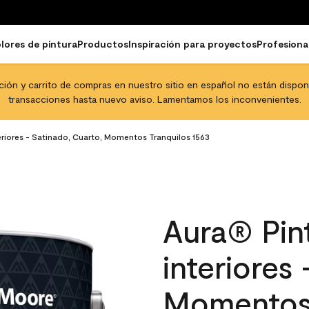
lores de pintura
Productos
Inspiración para proyectos
Profesiona
pción y carrito de compras en nuestro sitio en español no están disponib
transacciones hasta nuevo aviso. Lamentamos los inconvenientes.
eriores - Satinado, Cuarto, Momentos Tranquilos 1563
Aura® Pint
interiores
Momentos 