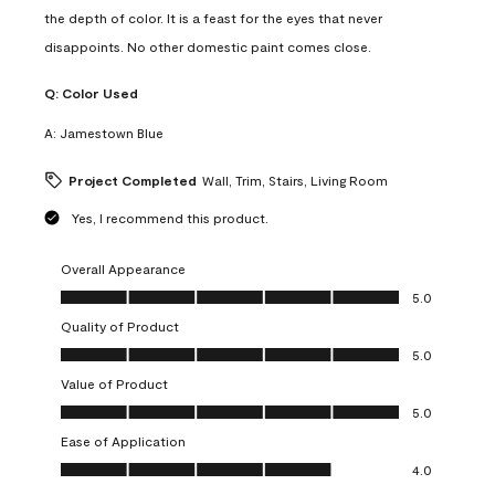
the depth of color. It is a feast for the eyes that never
disappoints. No other domestic paint comes close.
Q:
Color Used
A:
Jamestown Blue
Project Completed
Wall, Trim, Stairs, Living Room
Yes, I recommend this product.
Overall Appearance
Overall Appearance, 5.0 out of 5
5.0
Quality of Product
Quality of Product, 5.0 out of 5
5.0
Value of Product
Value of Product, 5.0 out of 5
5.0
Ease of Application
Ease of Application, 4.0 out of 5
4.0