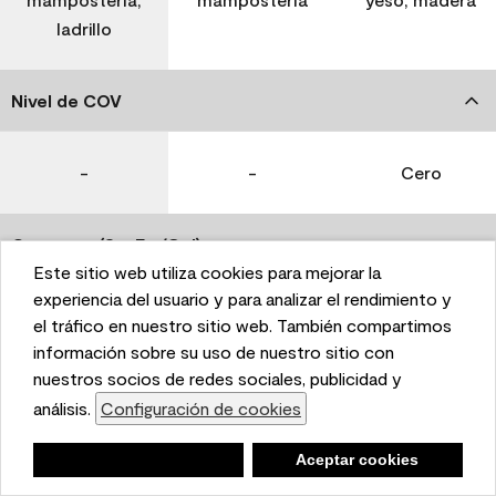
ladrillo
Nivel de COV
-
-
Cero
Coverage (Sq. Ft./Gal)
Este sitio web utiliza cookies para mejorar la
This website uses cookies to enhance user experience
experiencia del usuario y para analizar el rendimiento y
350-400
400-450
400-450
and to analyze performance and traffic on our website.
el tráfico en nuestro sitio web. También compartimos
We also share information about your use of our site
información sobre su uso de nuestro sitio con
with our social media, advertising, and analytics
nuestros socios de redes sociales, publicidad y
Tiempo de secado
partners.
análisis.
Configuración de cookies
Cookie Settings
1 hora
1 hora
1 hora
Negar
Deny
Aceptar cookies
Accept Cookies