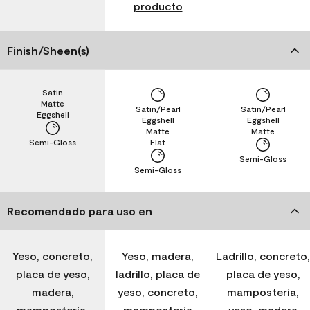
producto
Finish/Sheen(s)
Satin
Matte
Satin/Pearl
Satin/Pearl
Eggshell
Eggshell
Eggshell
Matte
Matte
Semi-Gloss
Flat
Semi-Gloss
Semi-Gloss
Recomendado para uso en
Yeso, concreto,
Yeso, madera,
Ladrillo, concreto,
placa de yeso,
ladrillo, placa de
placa de yeso,
madera,
yeso, concreto,
mampostería,
mampostería,
mampostería
yeso, madera