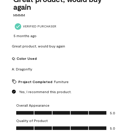
again
MMMM
VERIFIED PURCHASER
5 months ago
Great product, would buy again
Q:
Color Used
A:
Dragonfly
Project Completed
Furniture
Yes, I recommend this product.
Overall Appearance
Overall Appearance, 5.0 out of 5
5.0
Quality of Product
Quality of Product, 5.0 out of 5
5.0