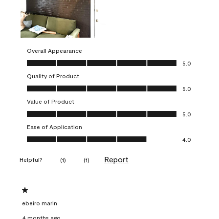
Overall Appearance
Overall Appearance, 5.0 out of 5
5.0
Quality of Product
Quality of Product, 5.0 out of 5
5.0
Value of Product
Value of Product, 5.0 out of 5
5.0
Ease of Application
Ease of Application, 4.0 out of 5
4.0
Report
Helpful?
(
1
)
(
1
)
1 out of 5 stars.
ebeiro marin
4 months ago