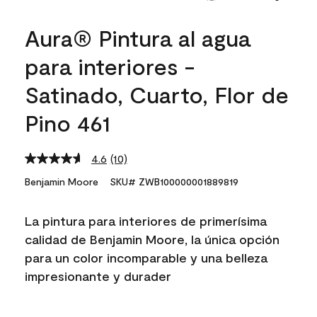
Aura® Pintura al agua
para interiores -
Satinado, Cuarto, Flor de
Pino 461
4.6
(10)
Read
10
Benjamin Moore
SKU# ZWB100000001889819
Reviews.
Same
page
La pintura para interiores de primerísima
link.
calidad de Benjamin Moore, la única opción
para un color incomparable y una belleza
impresionante y durader