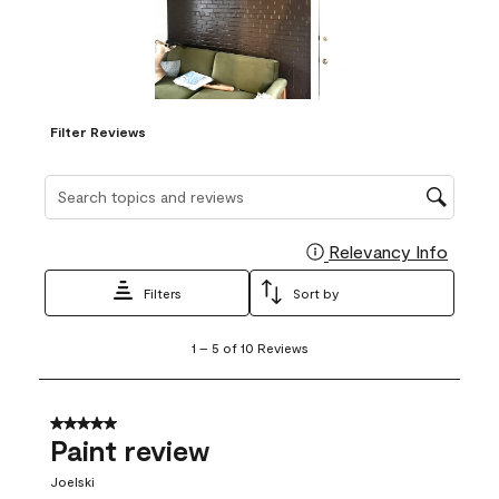
Filter Reviews
Search topics and reviews search region
Relevancy Info
Display
Filters
Sort by
1
1
–
5 of 10
Reviews
to
5
of
10
5 out of 5 stars.
Reviews
Paint review
.
Joelski