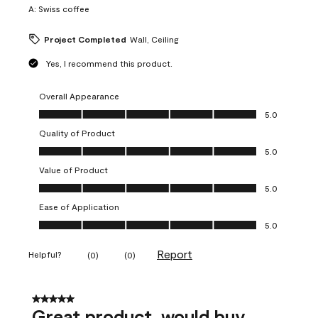
A:
Swiss coffee
Project Completed
Wall, Ceiling
Yes, I recommend this product.
Overall Appearance
Overall Appearance, 5.0 out of 5
5.0
Quality of Product
Quality of Product, 5.0 out of 5
5.0
Value of Product
Value of Product, 5.0 out of 5
5.0
Ease of Application
Ease of Application, 5.0 out of 5
5.0
Report
Helpful?
(
0
)
(
0
)
5 out of 5 stars.
Great product, would buy