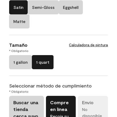
Satin
Semi-Gloss
Eggshell
Matte
Tamaño
Calculadora de pintura
* Obligatorio
1 gallon
1 quart
Seleccionar método de cumplimiento
* Obligatorio
Buscar una
Compre
Envío
tienda
en línea
No
cerca suyo
disponible
Recoja su