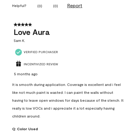
Report
Helpful?
(
0
)
(
0
)
5 out of 5 stars.
Love Aura
Sam K.
VERIFIED PURCHASER
INCENTIVIZED REVIEW
5 months ago
It is smooth during application. Coverage is excellent and i feel
like not much paint is wasted. I can paint the walls without
having to leave open windows for days because of the stench. It
really is low VOCs and i appreciate it a lot especially having
children around.
Q:
Color Used