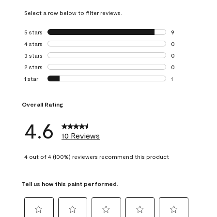
Select a row below to filter reviews.
5 stars
stars
9
9 reviews with 5 
4 stars
stars
0
0 reviews with 4 
3 stars
stars
0
0 reviews with 3 
2 stars
stars
0
0 reviews with 2 
1 star
stars
1
1 review with 1 sta
Overall Rating
4.6
10 Reviews
4 out of 4 (100%) reviewers recommend this product
Tell us how this paint performed.