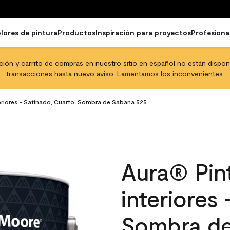
lores de pintura
Productos
Inspiración para proyectos
Profesiona
pción y carrito de compras en nuestro sitio en español no están disponib
transacciones hasta nuevo aviso. Lamentamos los inconvenientes.
teriores - Satinado, Cuarto, Sombra de Sabana 525
Aura® Pint
interiores
Sombra de