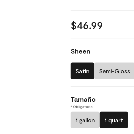
$46.99
Sheen
Satin
Semi-Gloss
Tamaño
* Obligatorio
1 gallon
1 quart