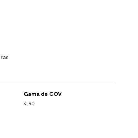
uras
Gama de COV
< 50