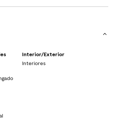
les
Interior/Exterior
Interiores
ngado
al