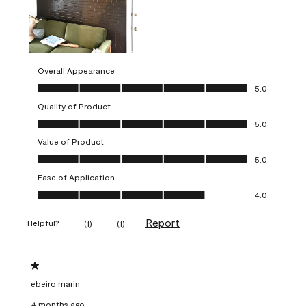
Overall Appearance
Overall Appearance, 5.0 out of 5
5.0
Quality of Product
Quality of Product, 5.0 out of 5
5.0
Value of Product
Value of Product, 5.0 out of 5
5.0
Ease of Application
Ease of Application, 4.0 out of 5
4.0
Report
Helpful?
(
1
)
(
1
)
1 out of 5 stars.
ebeiro marin
4 months ago