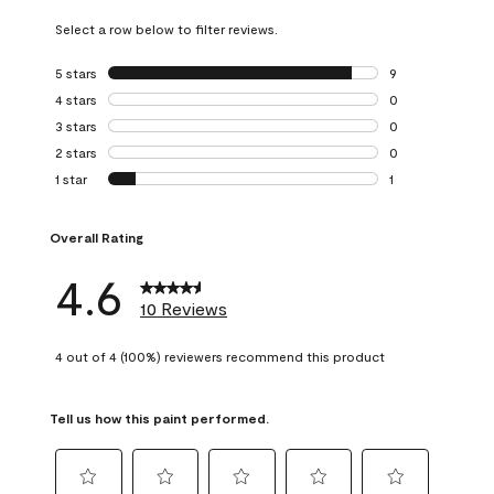
Select a row below to filter reviews.
5 stars
stars
9
9 reviews with 5 
4 stars
stars
0
0 reviews with 4 
3 stars
stars
0
0 reviews with 3 
2 stars
stars
0
0 reviews with 2 
1 star
stars
1
1 review with 1 sta
Overall Rating
4.6
10 Reviews
4 out of 4 (100%) reviewers recommend this product
Tell us how this paint performed.