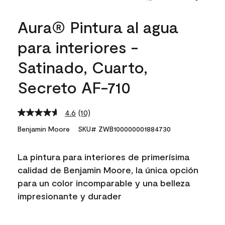
Aura® Pintura al agua
para interiores -
Satinado, Cuarto,
Secreto AF-710
4.6
(10)
Read
10
Benjamin Moore
SKU# ZWB100000001884730
Reviews.
Same
page
La pintura para interiores de primerísima
link.
calidad de Benjamin Moore, la única opción
para un color incomparable y una belleza
impresionante y durader