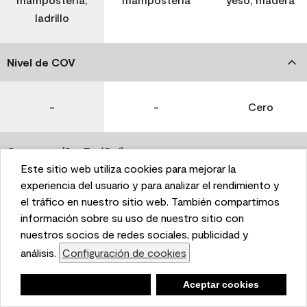
ladrillo
Nivel de COV
-
-
Cero
Coverage (Sq. Ft./Gal)
Este sitio web utiliza cookies para mejorar la
This website uses cookies to enhance user experience
experiencia del usuario y para analizar el rendimiento y
350-400
400-450
400-450
and to analyze performance and traffic on our website.
el tráfico en nuestro sitio web. También compartimos
We also share information about your use of our site
información sobre su uso de nuestro sitio con
with our social media, advertising, and analytics
nuestros socios de redes sociales, publicidad y
Tiempo de secado
partners.
análisis.
Configuración de cookies
Cookie Settings
1 hora
1 hora
1 hora
Negar
Deny
Aceptar cookies
Accept Cookies