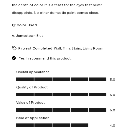
the depth of color. It is a feast for the eyes that never
disappoints. No other domestic paint comes close.
Q:
Color Used
A:
Jamestown Blue
Project Completed
Wall, Trim, Stairs, Living Room
Yes, I recommend this product.
Overall Appearance
Overall Appearance, 5.0 out of 5
5.0
Quality of Product
Quality of Product, 5.0 out of 5
5.0
Value of Product
Value of Product, 5.0 out of 5
5.0
Ease of Application
Ease of Application, 4.0 out of 5
4.0