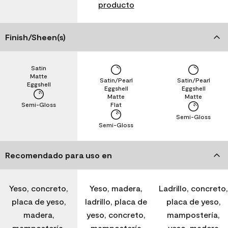
producto
Finish/Sheen(s)
Satin
Matte
Satin/Pearl
Satin/Pearl
Eggshell
Eggshell
Eggshell
Matte
Matte
Semi-Gloss
Flat
Semi-Gloss
Semi-Gloss
Recomendado para uso en
Yeso, concreto,
Yeso, madera,
Ladrillo, concreto,
placa de yeso,
ladrillo, placa de
placa de yeso,
madera,
yeso, concreto,
mampostería,
mampostería,
mampostería
yeso, madera