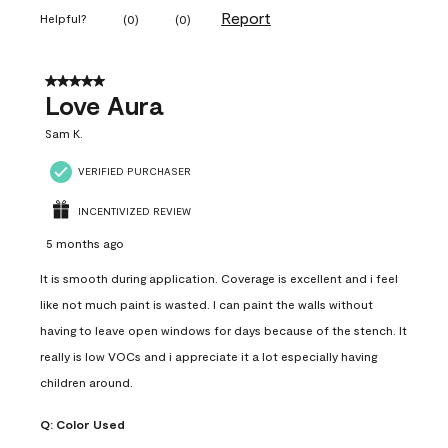
Report
Helpful?
(
0
)
(
0
)
5 out of 5 stars.
Love Aura
Sam K.
VERIFIED PURCHASER
INCENTIVIZED REVIEW
5 months ago
It is smooth during application. Coverage is excellent and i feel
like not much paint is wasted. I can paint the walls without
having to leave open windows for days because of the stench. It
really is low VOCs and i appreciate it a lot especially having
children around.
Q:
Color Used