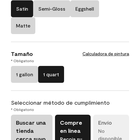
Satin
Semi-Gloss
Eggshell
Matte
Tamaño
Calculadora de pintura
* Obligatorio
1 gallon
1 quart
Seleccionar método de cumplimiento
* Obligatorio
Buscar una
Compre
Envío
tienda
en línea
No
cerca suyo
disponible
Recoja su