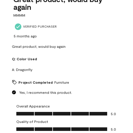
again
MMMM
VERIFIED PURCHASER
5 months ago
Great product, would buy again
Q:
Color Used
A:
Dragonfly
Project Completed
Furniture
Yes, I recommend this product.
Overall Appearance
Overall Appearance, 5.0 out of 5
5.0
Quality of Product
Quality of Product, 5.0 out of 5
5.0