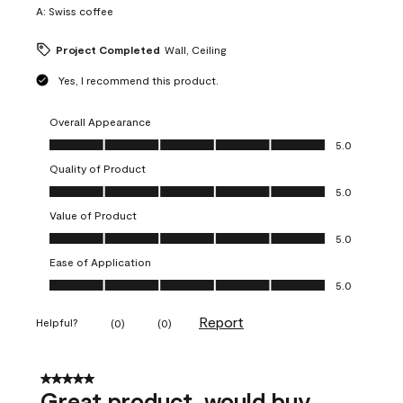
A:
Swiss coffee
Project Completed
Wall, Ceiling
Yes, I recommend this product.
Overall Appearance
Overall Appearance, 5.0 out of 5
5.0
Quality of Product
Quality of Product, 5.0 out of 5
5.0
Value of Product
Value of Product, 5.0 out of 5
5.0
Ease of Application
Ease of Application, 5.0 out of 5
5.0
Report
Helpful?
(
0
)
(
0
)
5 out of 5 stars.
Great product, would buy