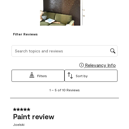
Filter Reviews
Search topics and reviews search region
Relevancy Info
Display
Filters
Sort by
1
1
–
5 of 10
Reviews
to
5
of
10
5 out of 5 stars.
Reviews
Paint review
.
Joelski