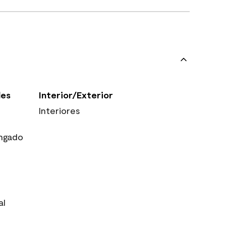
les
Interior/Exterior
Interiores
ngado
al