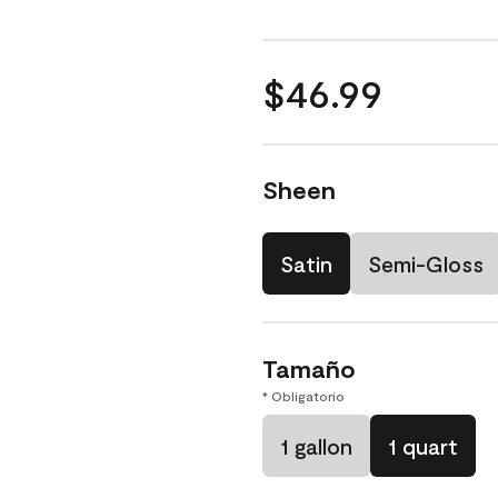
$46.99
Sheen
Satin
Semi-Gloss
Tamaño
* Obligatorio
1 gallon
1 quart