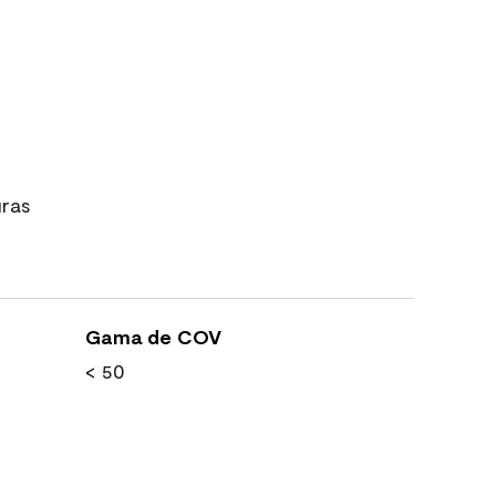
uras
Gama de COV
< 50