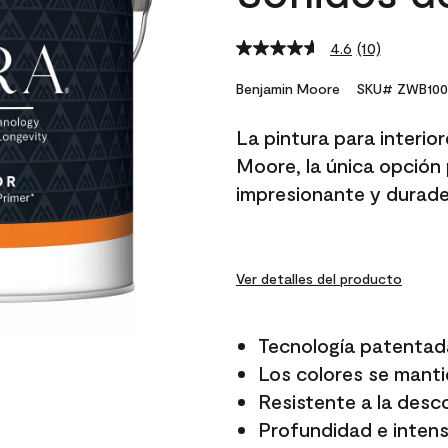
4.6
(10)
Read
10
Reviews.
Benjamin Moore
SKU# ZWB100
Same
page
La pintura para interio
link.
Moore, la única opción 
impresionante y durade
Ver detalles del producto
Tecnología patentad
Los colores se manti
Resistente a la desc
Profundidad e intensi