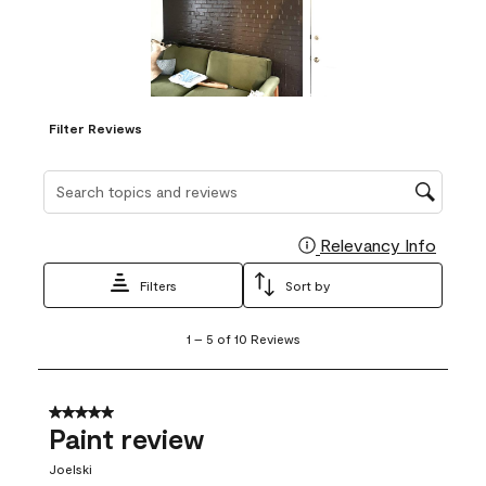
Filter Reviews
Search topics and reviews search region
Relevancy Info
Display
Filters
Sort by
1
1
–
5 of 10
Reviews
to
5
of
10
5 out of 5 stars.
Reviews
Paint review
.
Joelski