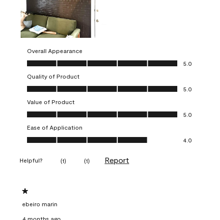
Overall Appearance
Overall Appearance, 5.0 out of 5
5.0
Quality of Product
Quality of Product, 5.0 out of 5
5.0
Value of Product
Value of Product, 5.0 out of 5
5.0
Ease of Application
Ease of Application, 4.0 out of 5
4.0
Report
Helpful?
(
1
)
(
1
)
1 out of 5 stars.
ebeiro marin
4 months ago