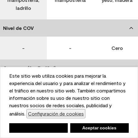
ladrillo
Nivel de COV
-
-
Cero
Coverage (Sq. Ft./Gal)
Este sitio web utiliza cookies para mejorar la
This website uses cookies to enhance user experience
experiencia del usuario y para analizar el rendimiento y
350-400
400-450
400-450
and to analyze performance and traffic on our website.
el tráfico en nuestro sitio web. También compartimos
We also share information about your use of our site
información sobre su uso de nuestro sitio con
with our social media, advertising, and analytics
nuestros socios de redes sociales, publicidad y
Tiempo de secado
partners.
análisis.
Configuración de cookies
Cookie Settings
1 hora
1 hora
1 hora
Negar
Deny
Aceptar cookies
Accept Cookies