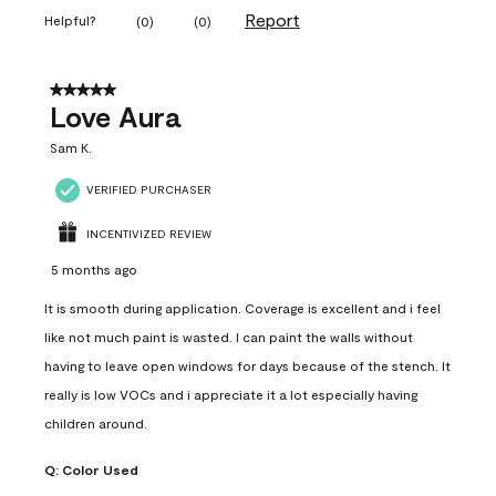
Report
Helpful?
(
0
)
(
0
)
5 out of 5 stars.
Love Aura
Sam K.
VERIFIED PURCHASER
INCENTIVIZED REVIEW
5 months ago
It is smooth during application. Coverage is excellent and i feel
like not much paint is wasted. I can paint the walls without
having to leave open windows for days because of the stench. It
really is low VOCs and i appreciate it a lot especially having
children around.
Q:
Color Used