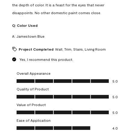
the depth of color. It is a feast for the eyes that never
disappoints. No other domestic paint comes close.
Q:
Color Used
A:
Jamestown Blue
Project Completed
Wall, Trim, Stairs, Living Room
Yes, I recommend this product.
Overall Appearance
Overall Appearance, 5.0 out of 5
5.0
Quality of Product
Quality of Product, 5.0 out of 5
5.0
Value of Product
Value of Product, 5.0 out of 5
5.0
Ease of Application
Ease of Application, 4.0 out of 5
4.0