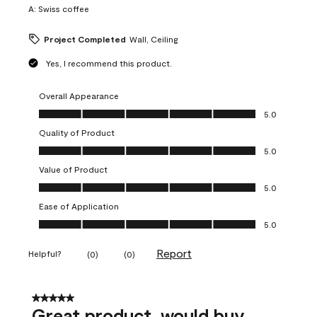
A:
Swiss coffee
Project Completed
Wall, Ceiling
Yes, I recommend this product.
Overall Appearance
Overall Appearance, 5.0 out of 5
5.0
Quality of Product
Quality of Product, 5.0 out of 5
5.0
Value of Product
Value of Product, 5.0 out of 5
5.0
Ease of Application
Ease of Application, 5.0 out of 5
5.0
Report
Helpful?
(
0
)
(
0
)
5 out of 5 stars.
Great product, would buy