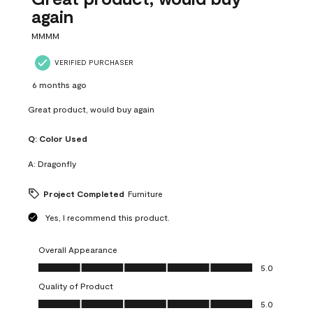
again
MMMM
VERIFIED PURCHASER
6 months ago
Great product, would buy again
Q:
Color Used
A:
Dragonfly
Project Completed
Furniture
Yes, I recommend this product.
Overall Appearance
Overall Appearance, 5.0 out of 5
5.0
Quality of Product
Quality of Product, 5.0 out of 5
5.0