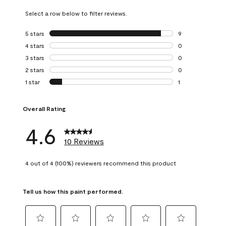
Select a row below to filter reviews.
5 stars
stars
9
9 reviews with 5 
4 stars
stars
0
0 reviews with 4 
3 stars
stars
0
0 reviews with 3 
2 stars
stars
0
0 reviews with 2 
1 star
stars
1
1 review with 1 sta
Overall Rating
4.6
10 Reviews
4 out of 4 (100%) reviewers recommend this product
Tell us how this paint performed.