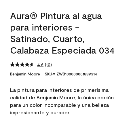
Aura® Pintura al agua
para interiores -
Satinado, Cuarto,
Calabaza Especiada 034
4.6
(10)
Read
10
Benjamin Moore
SKU# ZWB100000001889314
Reviews.
Same
page
La pintura para interiores de primerísima
link.
calidad de Benjamin Moore, la única opción
para un color incomparable y una belleza
impresionante y durader