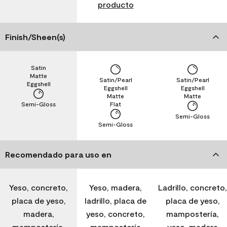
producto
Finish/Sheen(s)
Satin
Matte
Satin/Pearl
Satin/Pearl
Eggshell
Eggshell
Eggshell
Matte
Matte
Semi-Gloss
Flat
Semi-Gloss
Semi-Gloss
Recomendado para uso en
Yeso, concreto,
Yeso, madera,
Ladrillo, concreto,
placa de yeso,
ladrillo, placa de
placa de yeso,
madera,
yeso, concreto,
mampostería,
mampostería,
mampostería
yeso, madera