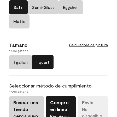
Satin
Semi-Gloss
Eggshell
Matte
Tamaño
Calculadora de pintura
* Obligatorio
1 gallon
1 quart
Seleccionar método de cumplimiento
* Obligatorio
Buscar una
Compre
Envío
tienda
en línea
No
cerca suyo
disponible
Recoja su