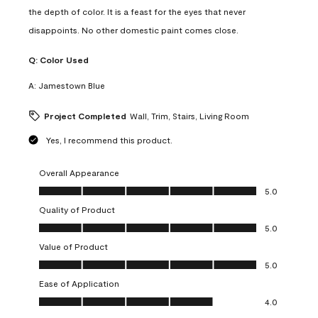
the depth of color. It is a feast for the eyes that never
disappoints. No other domestic paint comes close.
Q:
Color Used
A:
Jamestown Blue
Project Completed
Wall, Trim, Stairs, Living Room
Yes, I recommend this product.
Overall Appearance
Overall Appearance, 5.0 out of 5
5.0
Quality of Product
Quality of Product, 5.0 out of 5
5.0
Value of Product
Value of Product, 5.0 out of 5
5.0
Ease of Application
Ease of Application, 4.0 out of 5
4.0