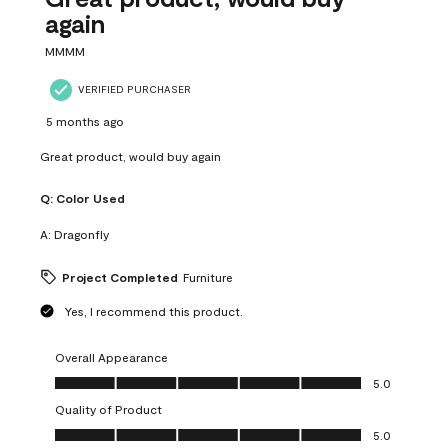
again
MMMM
VERIFIED PURCHASER
5 months ago
Great product, would buy again
Q:
Color Used
A:
Dragonfly
Project Completed
Furniture
Yes, I recommend this product.
Overall Appearance
Overall Appearance, 5.0 out of 5
5.0
Quality of Product
Quality of Product, 5.0 out of 5
5.0