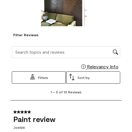
Filter Reviews
Search topics and reviews search region
Relevancy Info
Display
Filters
Sort by
1
1
–
5 of 10
Reviews
to
5
of
10
5 out of 5 stars.
Reviews
Paint review
.
Joelski