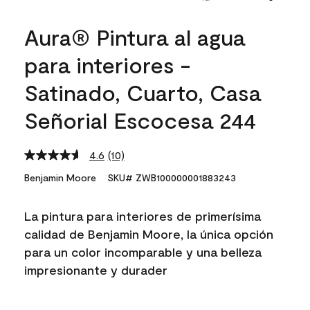
Aura® Pintura al agua
para interiores -
Satinado, Cuarto, Casa
Señorial Escocesa 244
4.6
(10)
Read
10
Benjamin Moore
SKU# ZWB100000001883243
Reviews.
Same
page
La pintura para interiores de primerísima
link.
calidad de Benjamin Moore, la única opción
para un color incomparable y una belleza
impresionante y durader