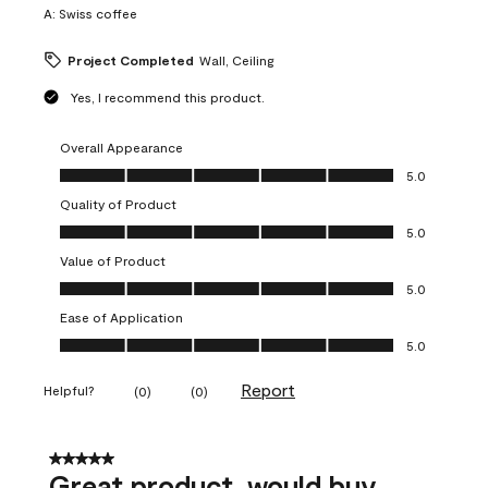
A:
Swiss coffee
Project Completed
Wall, Ceiling
Yes, I recommend this product.
Overall Appearance
Overall Appearance, 5.0 out of 5
5.0
Quality of Product
Quality of Product, 5.0 out of 5
5.0
Value of Product
Value of Product, 5.0 out of 5
5.0
Ease of Application
Ease of Application, 5.0 out of 5
5.0
Report
Helpful?
(
0
)
(
0
)
5 out of 5 stars.
Great product, would buy