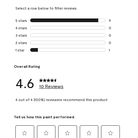
Select a row below to filter reviews.
5 stars
stars
9
9 reviews with 5 
4 stars
stars
0
0 reviews with 4 
3 stars
stars
0
0 reviews with 3 
2 stars
stars
0
0 reviews with 2 
1 star
stars
1
1 review with 1 sta
Overall Rating
4.6
10 Reviews
4 out of 4 (100%) reviewers recommend this product
Tell us how this paint performed.