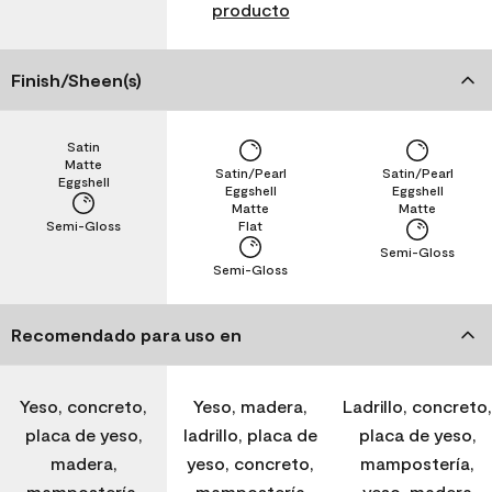
producto
Finish/Sheen(s)
Satin
Matte
Satin/Pearl
Satin/Pearl
Eggshell
Eggshell
Eggshell
Matte
Matte
Semi-Gloss
Flat
Semi-Gloss
Semi-Gloss
Recomendado para uso en
Yeso, concreto,
Yeso, madera,
Ladrillo, concreto,
placa de yeso,
ladrillo, placa de
placa de yeso,
madera,
yeso, concreto,
mampostería,
mampostería,
mampostería
yeso, madera