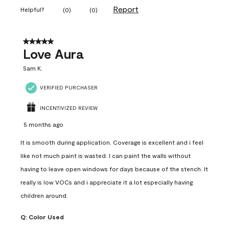
Report
Helpful?
(
0
)
(
0
)
5 out of 5 stars.
Love Aura
Sam K.
VERIFIED PURCHASER
INCENTIVIZED REVIEW
5 months ago
It is smooth during application. Coverage is excellent and i feel
like not much paint is wasted. I can paint the walls without
having to leave open windows for days because of the stench. It
really is low VOCs and i appreciate it a lot especially having
children around.
Q:
Color Used