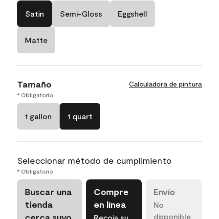
Satin
Semi-Gloss
Eggshell
Matte
Tamaño
Calculadora de pintura
* Obligatorio
1 gallon
1 quart
Seleccionar método de cumplimiento
* Obligatorio
Buscar una
Compre
Envío
tienda
en línea
No
cerca suyo
disponible
Recoja su