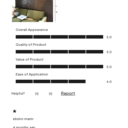
Overall Appearance
Overall Appearance, 5.0 out of 5
5.0
Quality of Product
Quality of Product, 5.0 out of 5
5.0
Value of Product
Value of Product, 5.0 out of 5
5.0
Ease of Application
Ease of Application, 4.0 out of 5
4.0
Report
Helpful?
(
1
)
(
1
)
1 out of 5 stars.
ebeiro marin
4 months ago