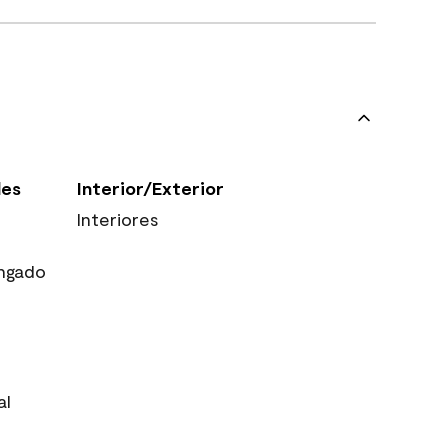
les
Interior/Exterior
Interiores
ngado
al