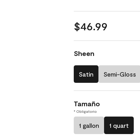
$46.99
Sheen
Satin
Semi-Gloss
Tamaño
* Obligatorio
1 gallon
1 quart