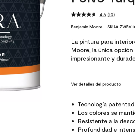
4.6
(10)
Read
10
Reviews.
Benjamin Moore
SKU# ZWB100
Same
page
La pintura para interio
link.
Moore, la única opción 
impresionante y durade
Ver detalles del producto
Tecnología patentad
Los colores se manti
Resistente a la desc
Profundidad e intensi