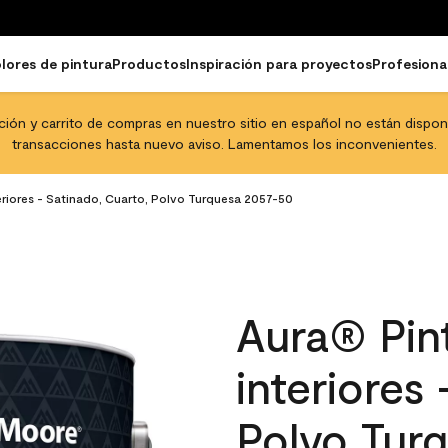
lores de pintura
Productos
Inspiración para proyectos
Profesiona
pción y carrito de compras en nuestro sitio en español no están disponib
transacciones hasta nuevo aviso. Lamentamos los inconvenientes.
eriores - Satinado, Cuarto, Polvo Turquesa 2057-50
Aura® Pint
interiores
Polvo Tur