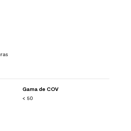
uras
Gama de COV
< 50