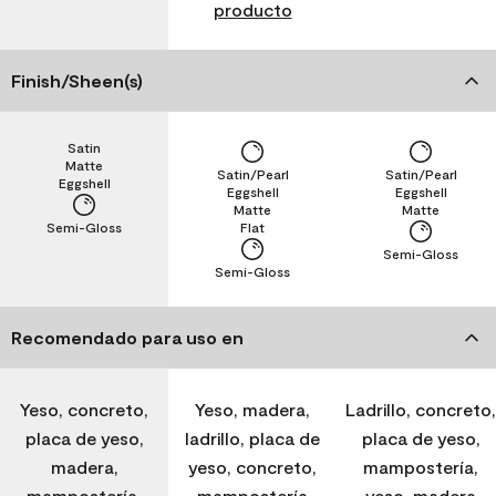
producto
Finish/Sheen(s)
Satin
Matte
Satin/Pearl
Satin/Pearl
Eggshell
Eggshell
Eggshell
Matte
Matte
Semi-Gloss
Flat
Semi-Gloss
Semi-Gloss
Recomendado para uso en
Yeso, concreto,
Yeso, madera,
Ladrillo, concreto,
placa de yeso,
ladrillo, placa de
placa de yeso,
madera,
yeso, concreto,
mampostería,
mampostería,
mampostería
yeso, madera