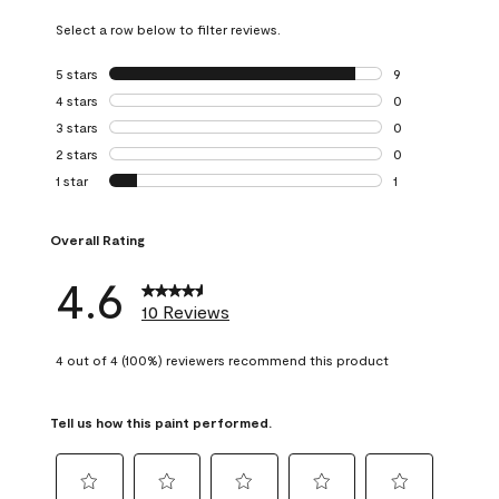
Select a row below to filter reviews.
5 stars
stars
9
9 reviews with 5 
4 stars
stars
0
0 reviews with 4 
3 stars
stars
0
0 reviews with 3 
2 stars
stars
0
0 reviews with 2 
1 star
stars
1
1 review with 1 sta
Overall Rating
4.6
10 Reviews
4 out of 4 (100%) reviewers recommend this product
Tell us how this paint performed.