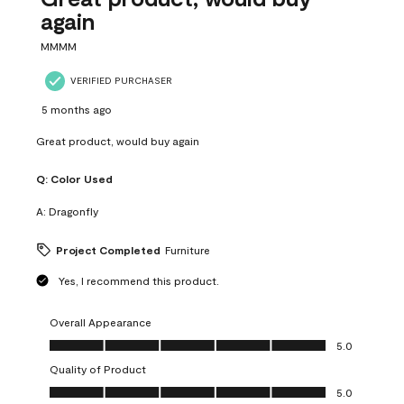
again
MMMM
VERIFIED PURCHASER
5 months ago
Great product, would buy again
Q:
Color Used
A:
Dragonfly
Project Completed
Furniture
Yes, I recommend this product.
Overall Appearance
Overall Appearance, 5.0 out of 5
5.0
Quality of Product
Quality of Product, 5.0 out of 5
5.0