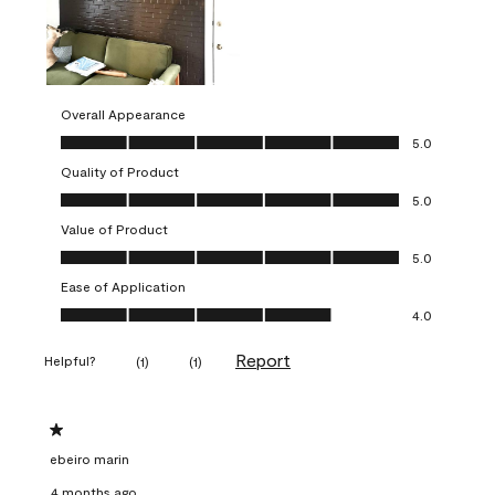
Overall Appearance
Overall Appearance, 5.0 out of 5
5.0
Quality of Product
Quality of Product, 5.0 out of 5
5.0
Value of Product
Value of Product, 5.0 out of 5
5.0
Ease of Application
Ease of Application, 4.0 out of 5
4.0
Report
Helpful?
(
1
)
(
1
)
1 out of 5 stars.
ebeiro marin
4 months ago