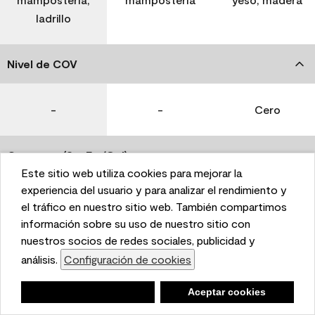
ladrillo
Nivel de COV
-
-
Cero
Coverage (Sq. Ft./Gal)
Este sitio web utiliza cookies para mejorar la
This website uses cookies to enhance user experience
experiencia del usuario y para analizar el rendimiento y
350-400
400-450
400-450
and to analyze performance and traffic on our website.
el tráfico en nuestro sitio web. También compartimos
We also share information about your use of our site
información sobre su uso de nuestro sitio con
with our social media, advertising, and analytics
nuestros socios de redes sociales, publicidad y
Tiempo de secado
partners.
análisis.
Configuración de cookies
Cookie Settings
1 hora
1 hora
1 hora
Negar
Deny
Aceptar cookies
Accept Cookies