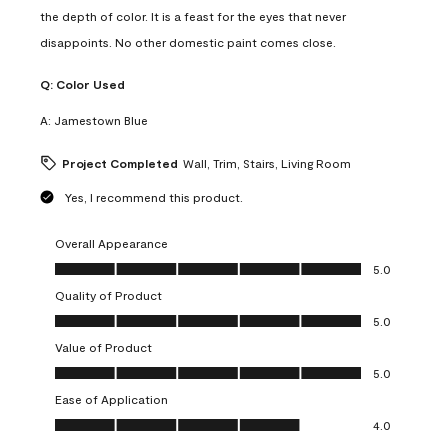
the depth of color. It is a feast for the eyes that never
disappoints. No other domestic paint comes close.
Q:
Color Used
A:
Jamestown Blue
Project Completed
Wall, Trim, Stairs, Living Room
Yes, I recommend this product.
Overall Appearance
Overall Appearance, 5.0 out of 5
5.0
Quality of Product
Quality of Product, 5.0 out of 5
5.0
Value of Product
Value of Product, 5.0 out of 5
5.0
Ease of Application
Ease of Application, 4.0 out of 5
4.0