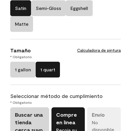
Satin
Semi-Gloss
Eggshell
Matte
Tamaño
Calculadora de pintura
* Obligatorio
1 gallon
1 quart
Seleccionar método de cumplimiento
* Obligatorio
Buscar una
Compre
Envío
tienda
en línea
No
cerca suyo
disponible
Recoja su