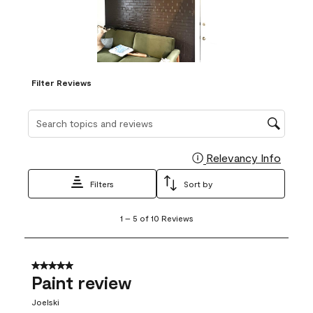
Filter Reviews
Search topics and reviews search region
Relevancy Info
Display
Filters
Sort by
1
1
–
5 of 10
Reviews
to
5
of
10
5 out of 5 stars.
Reviews
Paint review
.
Joelski