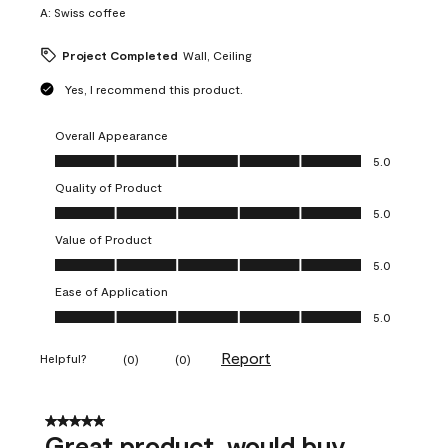
A:
Swiss coffee
Project Completed
Wall, Ceiling
Yes, I recommend this product.
Overall Appearance
Overall Appearance, 5.0 out of 5
5.0
Quality of Product
Quality of Product, 5.0 out of 5
5.0
Value of Product
Value of Product, 5.0 out of 5
5.0
Ease of Application
Ease of Application, 5.0 out of 5
5.0
Report
Helpful?
(
0
)
(
0
)
5 out of 5 stars.
Great product, would buy