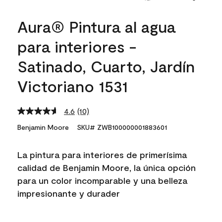
Aura® Pintura al agua
para interiores -
Satinado, Cuarto, Jardín
Victoriano 1531
4.6
(10)
Read
10
Benjamin Moore
SKU# ZWB100000001883601
Reviews.
Same
page
La pintura para interiores de primerísima
link.
calidad de Benjamin Moore, la única opción
para un color incomparable y una belleza
impresionante y durader