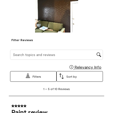
Filter Reviews
Search topics and reviews search region
Relevancy Info
Display
Filters
Sort by
1
1
–
5 of 10
Reviews
to
5
of
10
5 out of 5 stars.
Reviews
Paint review