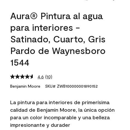
Aura® Pintura al agua
para interiores -
Satinado, Cuarto, Gris
Pardo de Waynesboro
1544
4.6
(10)
Read
10
Benjamin Moore
SKU# ZWB100000001890152
Reviews.
Same
page
La pintura para interiores de primerísima
link.
calidad de Benjamin Moore, la única opción
para un color incomparable y una belleza
impresionante y durader