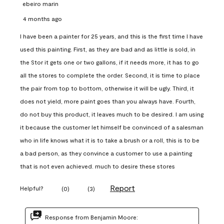
ebeiro marin
4 months ago
I have been a painter for 25 years, and this is the first time I have
used this painting. First, as they are bad and as little is sold, in
the Stor it gets one or two gallons, if it needs more, it has to go
all the stores to complete the order. Second, it is time to place
the pair from top to bottom, otherwise it will be ugly. Third, it
does not yield, more paint goes than you always have. Fourth,
do not buy this product, it leaves much to be desired. I am using
it because the customer let himself be convinced of a salesman
who in life knows what it is to take a brush or a roll, this is to be
a bad person, as they convince a customer to use a painting
that is not even achieved. much to desire these stores
Report
Helpful?
(
0
)
(
3
)
Response from Benjamin Moore: