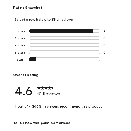
Rating Snapshot
Select a row below to filter reviews.
5 stars
stars
9
9 reviews with 5 
4 stars
stars
0
0 reviews with 4 
3 stars
stars
0
0 reviews with 3 
2 stars
stars
0
0 reviews with 2 
1 star
stars
1
1 review with 1 sta
Overall Rating
4.6
10 Reviews
4 out of 4 (100%) reviewers recommend this product
Tell us how this paint performed.