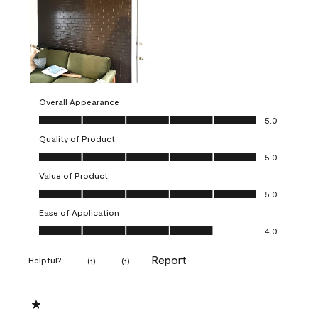
Overall Appearance
Overall Appearance, 5.0 out of 5
5.0
Quality of Product
Quality of Product, 5.0 out of 5
5.0
Value of Product
Value of Product, 5.0 out of 5
5.0
Ease of Application
Ease of Application, 4.0 out of 5
4.0
Report
Helpful?
(
1
)
(
1
)
1 out of 5 stars.