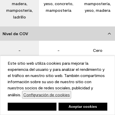
madera,
yeso, concreto,
mampostería,
mampostería,
mampostería
yeso, madera
ladrillo
Nivel de COV
-
-
Cero
Este sitio web utiliza cookies para mejorar la
Coverage (Sq. Ft./Gal)
This website uses cookies to enhance user experience
experiencia del usuario y para analizar el rendimiento y
and to analyze performance and traffic on our website.
el tráfico en nuestro sitio web. También compartimos
We also share information about your use of our site
información sobre su uso de nuestro sitio con
350-400
400-450
400-450
with our social media, advertising, and analytics
nuestros socios de redes sociales, publicidad y
partners.
análisis.
Configuración de cookies
Cookie Settings
Tiempo de secado
Negar
Deny
Aceptar cookies
Accept Cookies