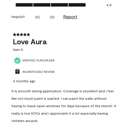
Ease of Application, 4.0 out of 5
4.0
Report
Helpful?
(
0
)
(
0
)
5 out of 5 stars.
Love Aura
Sam K.
VERIFIED PURCHASER
INCENTIVIZED REVIEW
5 months ago
It is smooth during application. Coverage is excellent and i feel
like not much paint is wasted. I can paint the walls without
having to leave open windows for days because of the stench. It
really is low VOCs and i appreciate it a lot especially having
children around.