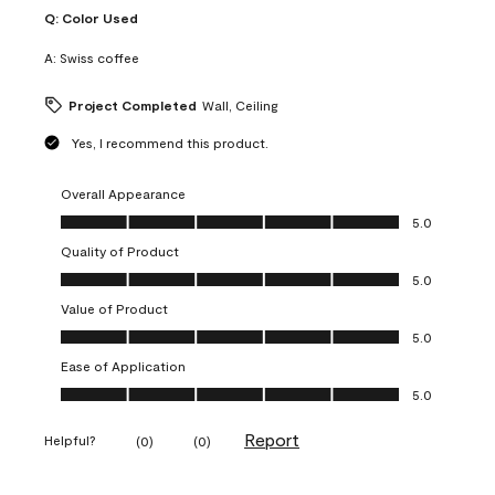
Q:
Color Used
A:
Swiss coffee
Project Completed
Wall, Ceiling
Yes, I recommend this product.
Overall Appearance
Overall Appearance, 5.0 out of 5
5.0
Quality of Product
Quality of Product, 5.0 out of 5
5.0
Value of Product
Value of Product, 5.0 out of 5
5.0
Ease of Application
Ease of Application, 5.0 out of 5
5.0
Report
Helpful?
(
0
)
(
0
)