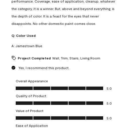
performance. Coverage, ease of application, cleanup, whatever
the category, it is a winner. But, above and beyond everything, is
the depth of color. It is a feast for the eyes that never
disappoints. No other domestic paint comes close.
Q:
Color Used
A:
Jamestown Blue
Project Completed
Wall, Trim, Stairs, Living Room
Yes, I recommend this product.
Overall Appearance
Overall Appearance, 5.0 out of 5
5.0
Quality of Product
Quality of Product, 5.0 out of 5
5.0
Value of Product
Value of Product, 5.0 out of 5
5.0
Ease of Application