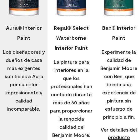
Aura® Interior
Regal® Select
Ben® Interior
Paint
Waterborne
Paint
Interior Paint
Los diseñadores y
Experimente la
dueños de casa
calidad de
La pintura para
más exigentes
Benjamin Moore
interiores en la
son fieles a Aura
con Ben, que
que los
por su color
brinda una
profesionales han
impresionante y
experiencia de
confiado durante
calidad
pintura sin
más de 60 años
incomparable.
esfuerzo de
para proporcionar
principio a fin.
la renocida
calidad de
Ver detalles del
Benjamin Moore.
producto