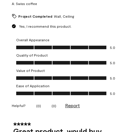
A:
Swiss coffee
Project Completed
Wall, Ceiling
Yes, I recommend this product.
Overall Appearance
Overall Appearance, 5.0 out of 5
5.0
Quality of Product
Quality of Product, 5.0 out of 5
5.0
Value of Product
Value of Product, 5.0 out of 5
5.0
Ease of Application
Ease of Application, 5.0 out of 5
5.0
Report
Helpful?
(
0
)
(
0
)
5 out of 5 stars.
Great product, would buy