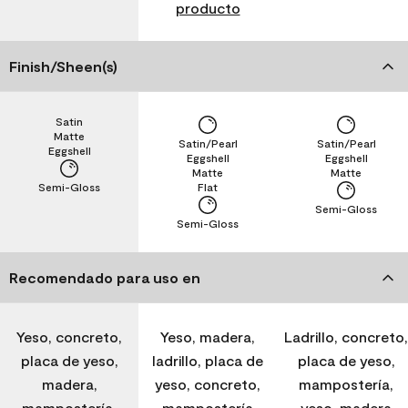
producto
Finish/Sheen(s)
Satin
Matte
Satin/Pearl
Satin/Pearl
Eggshell
Eggshell
Eggshell
Matte
Matte
Semi-Gloss
Flat
Semi-Gloss
Semi-Gloss
Recomendado para uso en
Yeso, concreto,
Yeso, madera,
Ladrillo, concreto,
placa de yeso,
ladrillo, placa de
placa de yeso,
madera,
yeso, concreto,
mampostería,
mampostería,
mampostería
yeso, madera