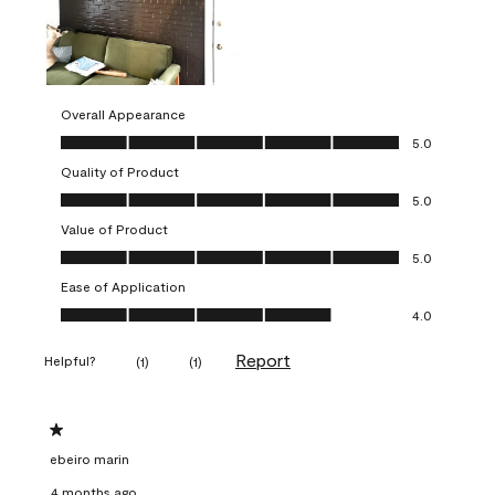
Overall Appearance
Overall Appearance, 5.0 out of 5
5.0
Quality of Product
Quality of Product, 5.0 out of 5
5.0
Value of Product
Value of Product, 5.0 out of 5
5.0
Ease of Application
Ease of Application, 4.0 out of 5
4.0
Report
Helpful?
(
1
)
(
1
)
1 out of 5 stars.
ebeiro marin
4 months ago