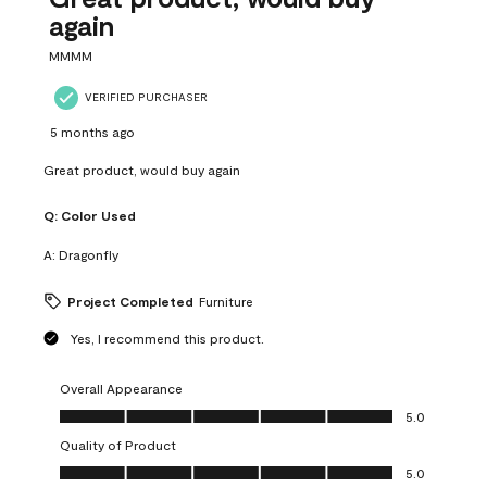
again
MMMM
VERIFIED PURCHASER
5 months ago
Great product, would buy again
Q:
Color Used
A:
Dragonfly
Project Completed
Furniture
Yes, I recommend this product.
Overall Appearance
Overall Appearance, 5.0 out of 5
5.0
Quality of Product
Quality of Product, 5.0 out of 5
5.0