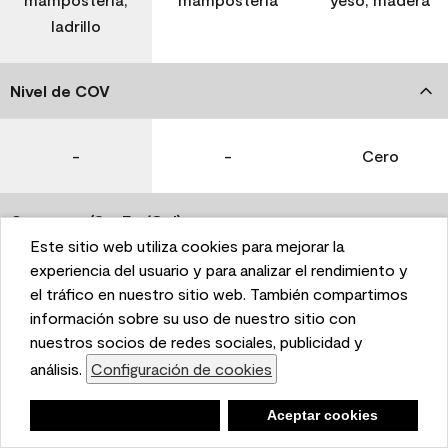
ladrillo
Nivel de COV
-
-
Cero
Coverage (Sq. Ft./Gal)
Este sitio web utiliza cookies para mejorar la
This website uses cookies to enhance user experience
experiencia del usuario y para analizar el rendimiento y
350-400
400-450
400-450
and to analyze performance and traffic on our website.
el tráfico en nuestro sitio web. También compartimos
We also share information about your use of our site
información sobre su uso de nuestro sitio con
with our social media, advertising, and analytics
nuestros socios de redes sociales, publicidad y
Tiempo de secado
partners.
análisis.
Configuración de cookies
Cookie Settings
1 hora
1 hora
1 hora
Negar
Deny
Aceptar cookies
Accept Cookies