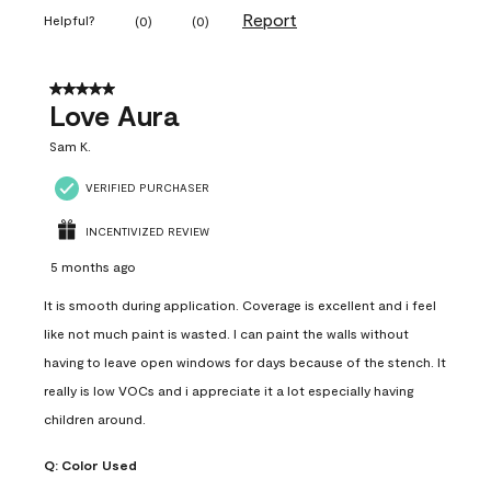
Report
Helpful?
(
0
)
(
0
)
5 out of 5 stars.
Love Aura
Sam K.
VERIFIED PURCHASER
INCENTIVIZED REVIEW
5 months ago
It is smooth during application. Coverage is excellent and i feel
like not much paint is wasted. I can paint the walls without
having to leave open windows for days because of the stench. It
really is low VOCs and i appreciate it a lot especially having
children around.
Q:
Color Used