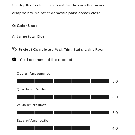
the depth of color. It is a feast for the eyes that never
disappoints. No other domestic paint comes close.
Q:
Color Used
A:
Jamestown Blue
Project Completed
Wall, Trim, Stairs, Living Room
Yes, I recommend this product.
Overall Appearance
Overall Appearance, 5.0 out of 5
5.0
Quality of Product
Quality of Product, 5.0 out of 5
5.0
Value of Product
Value of Product, 5.0 out of 5
5.0
Ease of Application
Ease of Application, 4.0 out of 5
4.0