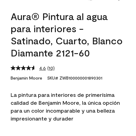
Aura® Pintura al agua
para interiores -
Satinado, Cuarto, Blanco
Diamante 2121-60
4.6
(10)
Read
10
Benjamin Moore
SKU# ZWB100000001890301
Reviews.
Same
page
La pintura para interiores de primerísima
link.
calidad de Benjamin Moore, la única opción
para un color incomparable y una belleza
impresionante y durader