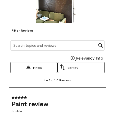
Filter Reviews
Search topics and reviews search region
Relevancy Info
Display
Filters
Sort by
1
1
–
5 of 10
Reviews
to
5
of
10
5 out of 5 stars.
Reviews
Paint review
.
Joelski