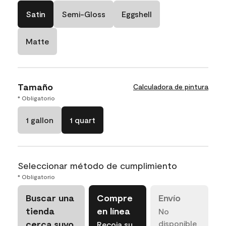
Satin
Semi-Gloss
Eggshell
Matte
Tamaño
Calculadora de pintura
* Obligatorio
1 gallon
1 quart
Seleccionar método de cumplimiento
* Obligatorio
Buscar una
Compre
Envío
tienda
en línea
No
cerca suyo
disponible
Recoja su