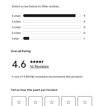
Select a row below to filter reviews.
5 stars
stars
9
9 reviews with 5 
4 stars
stars
0
0 reviews with 4 
3 stars
stars
0
0 reviews with 3 
2 stars
stars
0
0 reviews with 2 
1 star
stars
1
1 review with 1 sta
Overall Rating
4.6
10 Reviews
4 out of 4 (100%) reviewers recommend this product
Tell us how this paint performed.