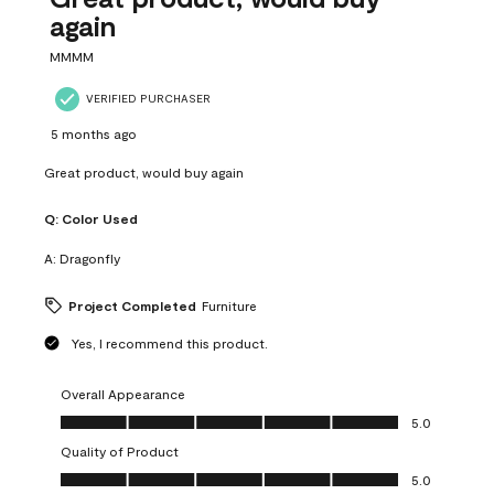
again
MMMM
VERIFIED PURCHASER
5 months ago
Great product, would buy again
Q:
Color Used
A:
Dragonfly
Project Completed
Furniture
Yes, I recommend this product.
Overall Appearance
Overall Appearance, 5.0 out of 5
5.0
Quality of Product
Quality of Product, 5.0 out of 5
5.0