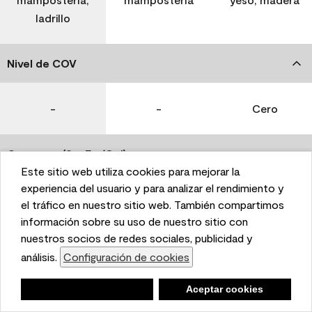
ladrillo
Nivel de COV
-
-
Cero
Coverage (Sq. Ft./Gal)
Este sitio web utiliza cookies para mejorar la
This website uses cookies to enhance user experience
experiencia del usuario y para analizar el rendimiento y
350-400
400-450
400-450
and to analyze performance and traffic on our website.
el tráfico en nuestro sitio web. También compartimos
We also share information about your use of our site
información sobre su uso de nuestro sitio con
with our social media, advertising, and analytics
nuestros socios de redes sociales, publicidad y
Tiempo de secado
partners.
análisis.
Configuración de cookies
Cookie Settings
1 hora
1 hora
1 hora
Negar
Deny
Aceptar cookies
Accept Cookies