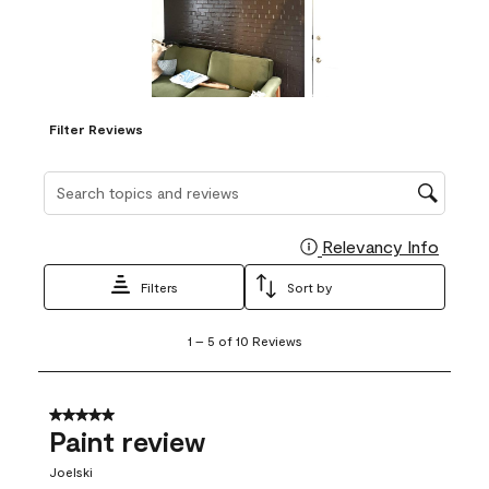
Filter Reviews
Search topics and reviews search region
Relevancy Info
Display
Filters
Sort by
1
1
–
5 of 10
Reviews
to
5
of
10
5 out of 5 stars.
Reviews
Paint review
.
Joelski