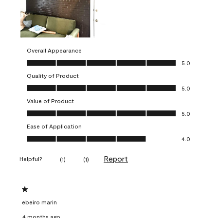
Overall Appearance
Overall Appearance, 5.0 out of 5
5.0
Quality of Product
Quality of Product, 5.0 out of 5
5.0
Value of Product
Value of Product, 5.0 out of 5
5.0
Ease of Application
Ease of Application, 4.0 out of 5
4.0
Report
Helpful?
(
1
)
(
1
)
1 out of 5 stars.
ebeiro marin
4 months ago