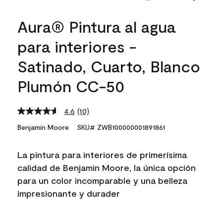
Aura® Pintura al agua
para interiores -
Satinado, Cuarto, Blanco
Plumón CC-50
4.6
(10)
Read
10
Benjamin Moore
SKU# ZWB100000001891861
Reviews.
Same
page
La pintura para interiores de primerísima
link.
calidad de Benjamin Moore, la única opción
para un color incomparable y una belleza
impresionante y durader