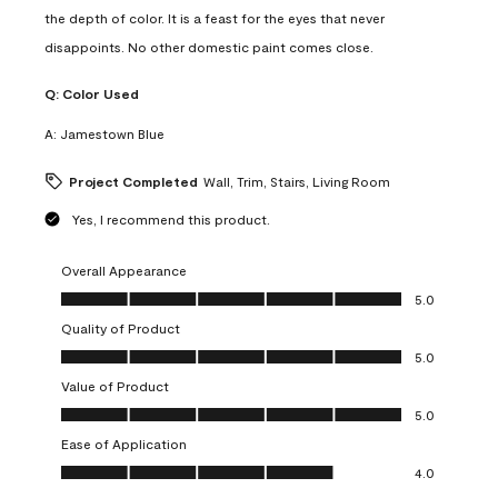
the depth of color. It is a feast for the eyes that never
disappoints. No other domestic paint comes close.
Q:
Color Used
A:
Jamestown Blue
Project Completed
Wall, Trim, Stairs, Living Room
Yes, I recommend this product.
Overall Appearance
Overall Appearance, 5.0 out of 5
5.0
Quality of Product
Quality of Product, 5.0 out of 5
5.0
Value of Product
Value of Product, 5.0 out of 5
5.0
Ease of Application
Ease of Application, 4.0 out of 5
4.0