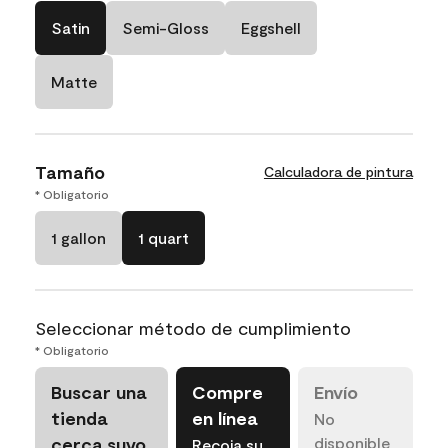
Satin
Semi-Gloss
Eggshell
Matte
Tamaño
Calculadora de pintura
* Obligatorio
1 gallon
1 quart
Seleccionar método de cumplimiento
* Obligatorio
Buscar una
Compre
Envío
tienda
en línea
No
cerca suyo
disponible
Recoja su