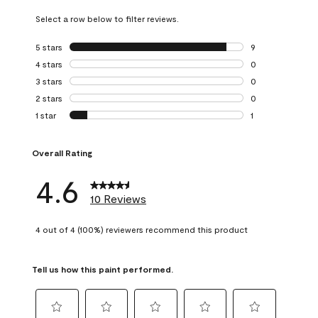
Select a row below to filter reviews.
5 stars
stars
9
9 reviews with 5 
4 stars
stars
0
0 reviews with 4 
3 stars
stars
0
0 reviews with 3 
2 stars
stars
0
0 reviews with 2 
1 star
stars
1
1 review with 1 sta
Overall Rating
4.6
10 Reviews
4 out of 4 (100%) reviewers recommend this product
Tell us how this paint performed.