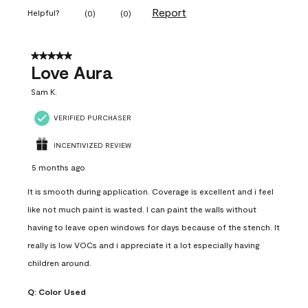
Report
Helpful?
(
0
)
(
0
)
5 out of 5 stars.
Love Aura
Sam K.
VERIFIED PURCHASER
INCENTIVIZED REVIEW
5 months ago
It is smooth during application. Coverage is excellent and i feel
like not much paint is wasted. I can paint the walls without
having to leave open windows for days because of the stench. It
really is low VOCs and i appreciate it a lot especially having
children around.
Q:
Color Used