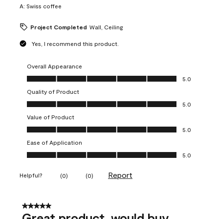
A:
Swiss coffee
Project Completed
Wall, Ceiling
Yes, I recommend this product.
Overall Appearance
Overall Appearance, 5.0 out of 5
5.0
Quality of Product
Quality of Product, 5.0 out of 5
5.0
Value of Product
Value of Product, 5.0 out of 5
5.0
Ease of Application
Ease of Application, 5.0 out of 5
5.0
Report
Helpful?
(
0
)
(
0
)
5 out of 5 stars.
Great product, would buy