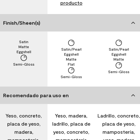
producto
Finish/Sheen(s)
Satin
Matte
Satin/Pearl
Satin/Pearl
Eggshell
Eggshell
Eggshell
Matte
Matte
Semi-Gloss
Flat
Semi-Gloss
Semi-Gloss
Recomendado para uso en
Yeso, concreto,
Yeso, madera,
Ladrillo, concreto,
placa de yeso,
ladrillo, placa de
placa de yeso,
madera,
yeso, concreto,
mampostería,
mampostería,
mampostería
yeso, madera