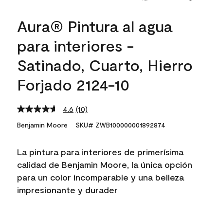
Aura® Pintura al agua
para interiores -
Satinado, Cuarto, Hierro
Forjado 2124-10
4.6
(10)
Read
10
Benjamin Moore
SKU# ZWB100000001892874
Reviews.
Same
page
La pintura para interiores de primerísima
link.
calidad de Benjamin Moore, la única opción
para un color incomparable y una belleza
impresionante y durader