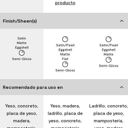
producto
Finish/Sheen(s)
Satin
Matte
Satin/Pearl
Satin/Pearl
Eggshell
Eggshell
Eggshell
Matte
Matte
Semi-Gloss
Flat
Semi-Gloss
Semi-Gloss
Recomendado para uso en
Yeso, concreto,
Yeso, madera,
Ladrillo, concreto,
placa de yeso,
ladrillo, placa de
placa de yeso,
madera,
yeso, concreto,
mampostería,
mampostería,
mampostería
yeso, madera