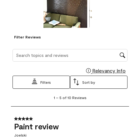
Filter Reviews
Search topics and reviews search region
Relevancy Info
Display
Filters
Sort by
1
1
–
5 of 10
Reviews
to
5
of
10
5 out of 5 stars.
Reviews
Paint review
.
Joelski