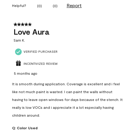
Report
Helpful?
(
0
)
(
0
)
5 out of 5 stars.
Love Aura
Sam K.
VERIFIED PURCHASER
INCENTIVIZED REVIEW
5 months ago
It is smooth during application. Coverage is excellent and i feel
like not much paint is wasted. I can paint the walls without
having to leave open windows for days because of the stench. It
really is low VOCs and i appreciate it a lot especially having
children around.
Q:
Color Used