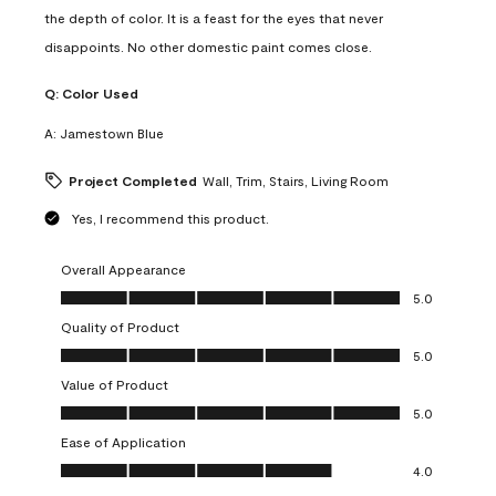
the depth of color. It is a feast for the eyes that never
disappoints. No other domestic paint comes close.
Q:
Color Used
A:
Jamestown Blue
Project Completed
Wall, Trim, Stairs, Living Room
Yes, I recommend this product.
Overall Appearance
Overall Appearance, 5.0 out of 5
5.0
Quality of Product
Quality of Product, 5.0 out of 5
5.0
Value of Product
Value of Product, 5.0 out of 5
5.0
Ease of Application
Ease of Application, 4.0 out of 5
4.0