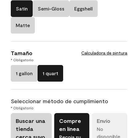
Satin
Semi-Gloss
Eggshell
Matte
Tamaño
Calculadora de pintura
* Obligatorio
1 gallon
1 quart
Seleccionar método de cumplimiento
* Obligatorio
Buscar una
Compre
Envío
tienda
en línea
No
cerca suyo
disponible
Recoja su