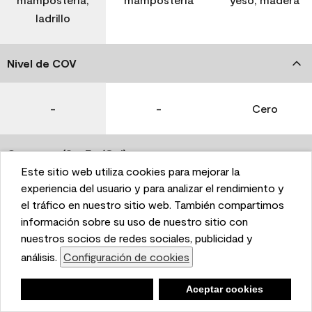
ladrillo
Nivel de COV
-
-
Cero
Coverage (Sq. Ft./Gal)
Este sitio web utiliza cookies para mejorar la
This website uses cookies to enhance user experience
experiencia del usuario y para analizar el rendimiento y
350-400
400-450
400-450
and to analyze performance and traffic on our website.
el tráfico en nuestro sitio web. También compartimos
We also share information about your use of our site
información sobre su uso de nuestro sitio con
with our social media, advertising, and analytics
nuestros socios de redes sociales, publicidad y
Tiempo de secado
partners.
análisis.
Configuración de cookies
Cookie Settings
1 hora
1 hora
1 hora
Negar
Deny
Aceptar cookies
Accept Cookies