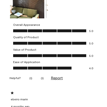
Overall Appearance
Overall Appearance, 5.0 out of 5
5.0
Quality of Product
Quality of Product, 5.0 out of 5
5.0
Value of Product
Value of Product, 5.0 out of 5
5.0
Ease of Application
Ease of Application, 4.0 out of 5
4.0
Report
Helpful?
(
1
)
(
1
)
1 out of 5 stars.
ebeiro marin
4 months ago