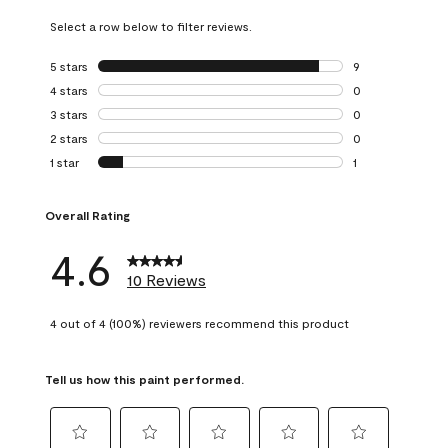
Select a row below to filter reviews.
5 stars
stars
9
9 reviews with 5 
4 stars
stars
0
0 reviews with 4 
3 stars
stars
0
0 reviews with 3 
2 stars
stars
0
0 reviews with 2 
1 star
stars
1
1 review with 1 sta
Overall Rating
4.6
10 Reviews
4 out of 4 (100%) reviewers recommend this product
Tell us how this paint performed.