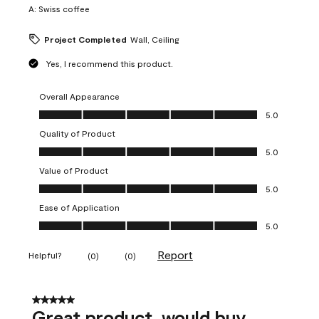
A:
Swiss coffee
Project Completed
Wall, Ceiling
Yes, I recommend this product.
Overall Appearance
Overall Appearance, 5.0 out of 5
5.0
Quality of Product
Quality of Product, 5.0 out of 5
5.0
Value of Product
Value of Product, 5.0 out of 5
5.0
Ease of Application
Ease of Application, 5.0 out of 5
5.0
Report
Helpful?
(
0
)
(
0
)
5 out of 5 stars.
Great product, would buy