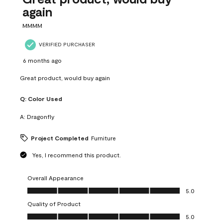
again
MMMM
VERIFIED PURCHASER
6 months ago
Great product, would buy again
Q:
Color Used
A:
Dragonfly
Project Completed
Furniture
Yes, I recommend this product.
Overall Appearance
Overall Appearance, 5.0 out of 5
5.0
Quality of Product
Quality of Product, 5.0 out of 5
5.0