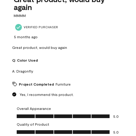
again
MMMM
VERIFIED PURCHASER
5 months ago
Great product, would buy again
Q:
Color Used
A:
Dragonfly
Project Completed
Furniture
Yes, I recommend this product.
Overall Appearance
Overall Appearance, 5.0 out of 5
5.0
Quality of Product
Quality of Product, 5.0 out of 5
5.0