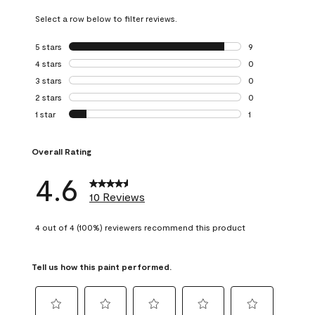
Select a row below to filter reviews.
5 stars
stars
9
9 reviews with 5 
4 stars
stars
0
0 reviews with 4 
3 stars
stars
0
0 reviews with 3 
2 stars
stars
0
0 reviews with 2 
1 star
stars
1
1 review with 1 sta
Overall Rating
4.6
10 Reviews
4 out of 4 (100%) reviewers recommend this product
Tell us how this paint performed.