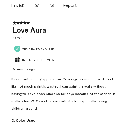
Report
Helpful?
(
0
)
(
0
)
5 out of 5 stars.
Love Aura
Sam K.
VERIFIED PURCHASER
INCENTIVIZED REVIEW
5 months ago
It is smooth during application. Coverage is excellent and i feel
like not much paint is wasted. I can paint the walls without
having to leave open windows for days because of the stench. It
really is low VOCs and i appreciate it a lot especially having
children around.
Q:
Color Used