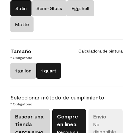
Satin
Semi-Gloss
Eggshell
Matte
Tamaño
Calculadora de pintura
* Obligatorio
1 gallon
1 quart
Seleccionar método de cumplimiento
* Obligatorio
Buscar una
Compre
Envío
tienda
en línea
No
cerca suyo
disponible
Recoja su