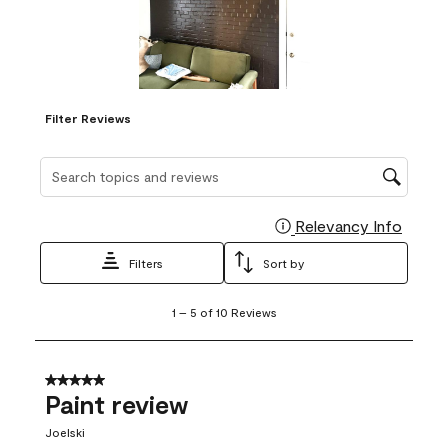
Filter Reviews
Search topics and reviews search region
Relevancy Info
Display
Filters
Sort by
1
1
–
5 of 10
Reviews
to
5
of
10
5 out of 5 stars.
Reviews
Paint review
.
Joelski