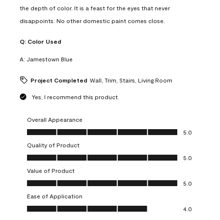
the depth of color. It is a feast for the eyes that never
disappoints. No other domestic paint comes close.
Q:
Color Used
A:
Jamestown Blue
Project Completed
Wall, Trim, Stairs, Living Room
Yes, I recommend this product.
Overall Appearance
Overall Appearance, 5.0 out of 5
5.0
Quality of Product
Quality of Product, 5.0 out of 5
5.0
Value of Product
Value of Product, 5.0 out of 5
5.0
Ease of Application
Ease of Application, 4.0 out of 5
4.0