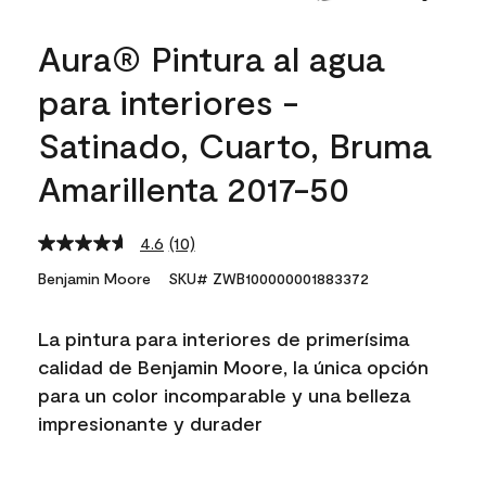
Aura® Pintura al agua
para interiores -
Satinado, Cuarto, Bruma
Amarillenta 2017-50
4.6
(10)
Read
10
Benjamin Moore
SKU# ZWB100000001883372
Reviews.
Same
page
La pintura para interiores de primerísima
link.
calidad de Benjamin Moore, la única opción
para un color incomparable y una belleza
impresionante y durader