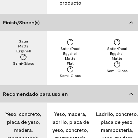
producto
Finish/Sheen(s)
Satin
Matte
Satin/Pearl
Satin/Pearl
Eggshell
Eggshell
Eggshell
Matte
Matte
Semi-Gloss
Flat
Semi-Gloss
Semi-Gloss
Recomendado para uso en
Yeso, concreto,
Yeso, madera,
Ladrillo, concreto,
placa de yeso,
ladrillo, placa de
placa de yeso,
madera,
yeso, concreto,
mampostería,
mampostería,
mampostería
yeso, madera