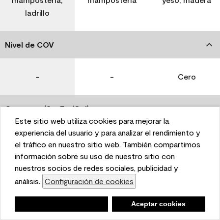
ladrillo
Nivel de COV
-
-
Cero
Coverage (Sq. Ft./Gal)
Este sitio web utiliza cookies para mejorar la
This website uses cookies to enhance user experience
experiencia del usuario y para analizar el rendimiento y
350-400
400-450
400-450
and to analyze performance and traffic on our website.
el tráfico en nuestro sitio web. También compartimos
We also share information about your use of our site
información sobre su uso de nuestro sitio con
with our social media, advertising, and analytics
nuestros socios de redes sociales, publicidad y
Tiempo de secado
partners.
análisis.
Configuración de cookies
Cookie Settings
1 hora
1 hora
1 hora
Negar
Deny
Aceptar cookies
Accept Cookies