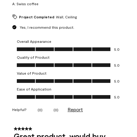
A:
Swiss coffee
Project Completed
Wall, Ceiling
Yes, I recommend this product.
Overall Appearance
Overall Appearance, 5.0 out of 5
5.0
Quality of Product
Quality of Product, 5.0 out of 5
5.0
Value of Product
Value of Product, 5.0 out of 5
5.0
Ease of Application
Ease of Application, 5.0 out of 5
5.0
Report
Helpful?
(
0
)
(
0
)
5 out of 5 stars.
Great product, would buy