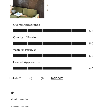
Overall Appearance
Overall Appearance, 5.0 out of 5
5.0
Quality of Product
Quality of Product, 5.0 out of 5
5.0
Value of Product
Value of Product, 5.0 out of 5
5.0
Ease of Application
Ease of Application, 4.0 out of 5
4.0
Report
Helpful?
(
1
)
(
1
)
1 out of 5 stars.
ebeiro marin
4 months ago